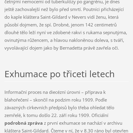
četnými nemocemi od tuberkulózy po gangrénu, je dnes
ještě zachovalejší než bylo před smrtí. Poutníci přicházející
do kaple kláštera Saint-Gildard v Nevers vidí ženu, která
působí dojmem, že spí. Drobné, jenom 142 centimetrů
dlouhé tělo leží nyní ve zdobené rakvi s rukama sepnutýma,
ovinutýma růžencem, a hlavou nakloněnou doleva, s tváří,
vyvolávající dojem jako by Bernadetta právě zavřela oči.
Exhumace po třiceti letech
Informační proces na diecézní úrovni – příprava k
blahořečení – skončil na podzim roku 1909. Podle
závazných církevních předpisů bylo třeba ohledat tělo
zemřelé, k tomu došlo 22. září roku 1909. Oficiální
podrobná zpráva
z první exhumace se nachází v archivu
kláštera Saint-Gildard. Čteme v ní, že v 8.30 ráno byl otevřen