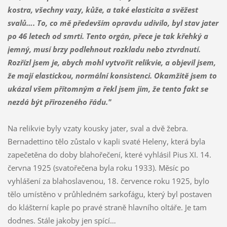
kostra, všechny vazy, kůže, a také elasticita a svěžest
svalů…. To, co mě především opravdu udivilo, byl stav jater
po 46 letech od smrti. Tento orgán, přece je tak křehký a
jemný, musí brzy podlehnout rozkladu nebo ztvrdnutí.
Rozřízl jsem je, abych mohl vytvořit relikvie, a objevil jsem,
že mají elastickou, normální konsistenci. Okamžitě jsem to
ukázal všem přítomným a řekl jsem jim, že tento fakt se
nezdá být přirozeného řádu."
Na relikvie byly vzaty kousky jater, sval a dvě žebra.
Bernadettino tělo zůstalo v kapli svaté Heleny, která byla
zapečetěna do doby blahořečení, které vyhlásil Pius XI. 14.
června 1925 (svatořečena byla roku 1933). Měsíc po
vyhlášení za blahoslavenou, 18. července roku 1925, bylo
tělo umístěno v průhledném sarkofágu, který byl postaven
do klášterní kaple po pravé straně hlavního oltáře. Je tam
dodnes. Stále jakoby jen spící…