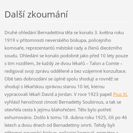
Další zkoumání
Druhé ohledání Bernadettina těla se konalo 3. května roku
1919 v přítomnosti neverského biskupa, policejního
komisaře, reprezentantů městské rady a členů diecézního
soudu. Ohledání se konalo podobně jako před 10 lety pouze
s tím rozdílem, že každý ze dvou lékařů – Talon a Comte –
redigoval svoji zprávu odděleně a bez vzájemné konzultace.
Obě tato dobrozdání se úplně spolu shodují a rovněž se
shodují s lékařskou zprávou starou 10 let, kterou
vypracovali lékaři David a Jordan. V roce 1923 papež
Pius XI.
vyhlásil heroičnost ctností Bernadetty Soubirous, a tak se
otevřela cesta k jejímu blahořečení. Tělo bylo potřetí
exhumováno. Došlo k tomu 18. dubna roku 1925, čili po 46
letech a dvou dnech od Bernadettiny smrti. Tehdy byli
přítomni neverský biskup, policejní komisař, primátor a