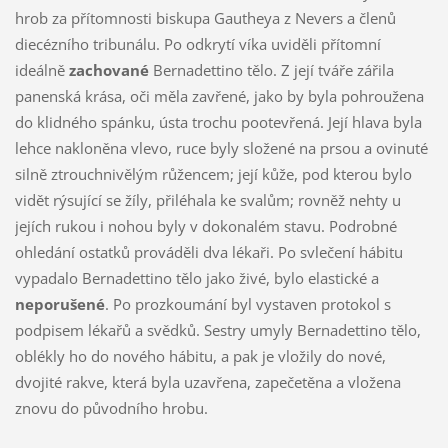
hrob za přítomnosti biskupa Gautheya z Nevers a členů
diecézního tribunálu. Po odkrytí víka uviděli přítomní
ideálně
zachované
Bernadettino tělo. Z její tváře zářila
panenská krása, oči měla zavřené, jako by byla pohroužena
do klidného spánku, ústa trochu pootevřená. Její hlava byla
lehce nakloněna vlevo, ruce byly složené na prsou a ovinuté
silně ztrouchnivělým růžencem; její kůže, pod kterou bylo
vidět rýsující se žíly, přiléhala ke svalům; rovněž nehty u
jejích rukou i nohou byly v dokonalém stavu. Podrobné
ohledání ostatků prováděli dva lékaři. Po svlečení hábitu
vypadalo Bernadettino tělo jako živé, bylo elastické a
neporušené
. Po prozkoumání byl vystaven protokol s
podpisem lékařů a svědků. Sestry umyly Bernadettino tělo,
oblékly ho do nového hábitu, a pak je vložily do nové,
dvojité rakve, která byla uzavřena, zapečetěna a vložena
znovu do původního hrobu.