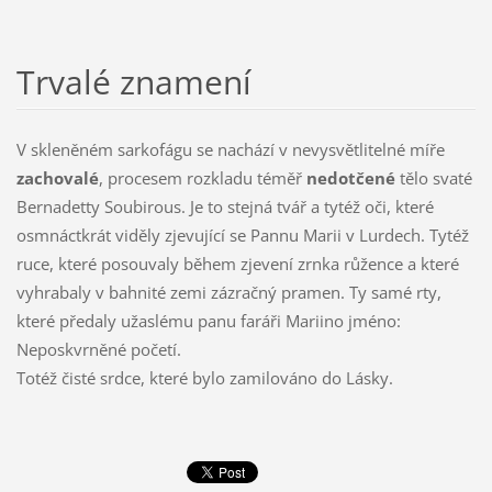
Trvalé znamení
V skleněném sarkofágu se nachází v nevysvětlitelné míře
zachovalé
, procesem rozkladu téměř
nedotčené
tělo svaté
Bernadetty Soubirous. Je to stejná tvář a tytéž oči, které
osmnáctkrát viděly zjevující se Pannu Marii v Lurdech. Tytéž
ruce, které posouvaly během zjevení zrnka růžence a které
vyhrabaly v bahnité zemi zázračný pramen. Ty samé rty,
které předaly užaslému panu faráři Mariino jméno:
Neposkvrněné početí.
Totéž čisté srdce, které bylo zamilováno do Lásky.