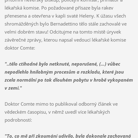
lékařská komise. Po požadované přísaze byla rakev
přenesena a otevřena v kapli svaté Heleny. K úžasu všech
shromážděných bylo Bernadettino tělo stále zachovalé ve
velmi dobrém stavu! Odcitujme na tomto místě úryvek
závěrečné zprávy, kterou napsal vedoucí lékařské komise
doktor Comte:
"..tělo ctihodné bylo netknuté, neporušené, (…) vůbec
nepodlehlo hnilobným procesům a rozkladu, které jsou
zcela normální po tak dlouhém pobytu v hrobě vykopaném
v zemi."
Doktor Comte mimo to publikoval odborný článek ve
vědeckém časopisu, v němž uvedl více lékařských
podrobností:
"To, co mě při zkoumání udivilo, byla dokonale zachovaná