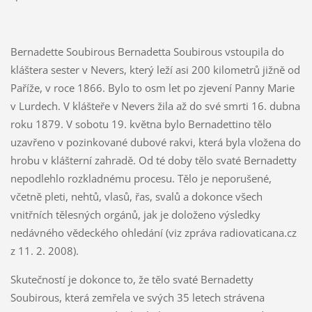
Bernadette Soubirous Bernadetta Soubirous vstoupila do
kláštera sester v Nevers, který leží asi 200 kilometrů jižně od
Paříže, v roce 1866. Bylo to osm let po zjevení Panny Marie
v Lurdech. V klášteře v Nevers žila až do své smrti 16. dubna
roku 1879. V sobotu 19. května bylo Bernadettino tělo
uzavřeno v pozinkované dubové rakvi, která byla vložena do
hrobu v klášterní zahradě. Od té doby tělo svaté Bernadetty
nepodlehlo rozkladnému procesu. Tělo je neporušené,
včetně pleti, nehtů, vlasů, řas, svalů a dokonce všech
vnitřních tělesných orgánů, jak je doloženo výsledky
nedávného vědeckého ohledání (viz zpráva radiovaticana.cz
z 11. 2. 2008).
Skutečností je dokonce to, že tělo svaté Bernadetty
Soubirous, která zemřela ve svých 35 letech strávena