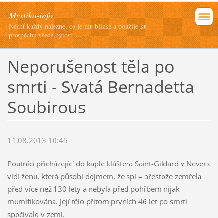
Mystika-info
Nechť každý nalezne, co je mu blízké a použije ku
prospěchu všech bytostí ...
Neporušenost těla po
smrti - Svatá Bernadetta
Soubirous
11.08.2013 10:45
Poutníci přicházející do kaple kláštera Saint-Gildard v Nevers
vidí ženu, která působí dojmem, že spí – přestože zemřela
před více než 130 lety a nebyla před pohřbem nijak
mumifikována. Její tělo přitom prvních 46 let po smrti
spočívalo v zemi.