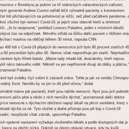
mocnice v Brooklynu je jedním ze tří státnických zdravotnických zařízení,
erým guvernér Andrew Cuomo nařídil léčit výhradně pacienty s koronavirem.
čet lidí přicházejících na pohotovost je nižší, než před začátkem pandemie, 
likož všichni trpí nemocí Covid-19, je jejich stav obecně horší a úmrtnost
šší. „Je to neúprosné,” prohlásil Lorenzo Paladino, jeden z místních lékařů.
zbývá čas na odpočinek. Mrtvého střídá na lůžku další pacient v těžkém sta
dýchací maskou na obličeji během 30 minut, napsala CNN.
asi 400 lidí s Covid-19 přijatých do nemocnice jich bylo 90 procent starších 4
t a 60 procentům bylo přes 65. Nemoc však nepostihuje jen starší. Nejmladší
cientem bylo tříleté batole. „Máme tady mladé lidi, dvacátníky, kteří nejsou
yklí něco takového vidět. Někteří se jen nepřítomně dívají do dálky a pláčou,”
znamenal Paladino.
rávě byli svědky čtyř volání k zástavě srdce. Tohle je jak ze seriálu Chirurgov
 reálný život. Nemělo by se jim to dít před očima,” dodal.
ormálně máme pár pacientů, kteří jsou takhle nemocní. Nyní jsou jich jednotk
tenzivní péče plné a nikdo z nich nemůže dýchat,” poznamenal další doktor.
jvíce nemocné s dýchacími obtížemi napojí lékaři na plicní ventilátor, který v
dstatě dýchá za ně. Tyto složité a drahé přístroje jsou při boji s Covid-19
sadní, nezpůsobí však zázrak, upozorňuje Paladino.
jich správné nastavení vyžaduje zkušeného lékaře a podle dostupných dat je 
k šance na přežití nízká. Doktoři se přesto obávají situace, kdy by kvůli