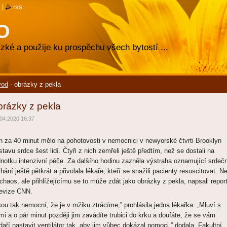
|
rss
O
zké a použije ku prospěchu všech bytostí ...
vod
-
obrázky z pekla
brázky z pekla
04.2020 16:37
n za 40 minut mělo na pohotovosti v nemocnici v newyorské čtvrti Brooklyn
stavu srdce šest lidí. Čtyři z nich zemřeli ještě předtím, než se dostali na
dnotku intenzivní péče. Za dalšího hodinu zazněla výstraha oznamující srdeč
lhání ještě pětkrát a přivolala lékaře, kteří se snažili pacienty resuscitovat. N
 chaos, ale přihlížejícímu se to může zdát jako obrázky z pekla, napsali report
levize CNN.
sou tak nemocní, že je v mžiku ztrácíme,” prohlásila jedna lékařka. „Mluví s
mi a o pár minut později jim zavádíte trubici do krku a doufáte, že se vám
daří nastavit ventilátor tak, aby jim vůbec dokázal pomoci,” dodala. Fakultní