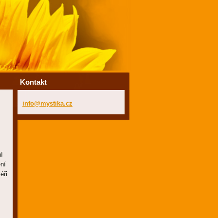
Kontakt
info@mys
tika.cz
ní
ení
éři