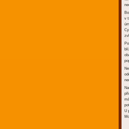
ne
Bo
v 
úm
Cy
zv
Po
bl
ob
po
Ne
od
ne
Na
př
má
po
U 
Mc