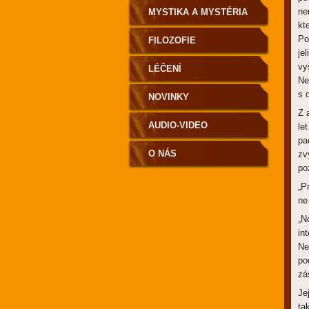
ne
MYSTIKA A MYSTÉRIA
kt
Po
FILOZOFIE
je
vy
LÉČENÍ
Ne
s 
NOVINKY
Z 
AUDIO-VIDEO
le
pa
O NÁS
zv
po
„P
ne
„N
in
Ne
po
zá
Je
ta