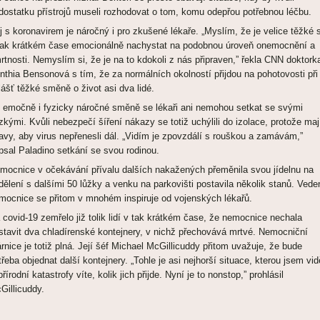
dostatku přístrojů museli rozhodovat o tom, komu odepřou potřebnou léčbu.
j s koronavirem je náročný i pro zkušené lékaře. „Myslím, že je velice těžké 
tak krátkém čase emocionálně nachystat na podobnou úroveň onemocnění a
rtnosti. Nemyslím si, že je na to kdokoli z nás připraven,” řekla CNN doktork
nthia Bensonová s tím, že za normálních okolností přijdou na pohotovosti při
lášť těžké směně o život asi dva lidé.
 emočně i fyzicky náročné směně se lékaři ani nemohou setkat se svými
ízkými. Kvůli nebezpečí šíření nákazy se totiž uchýlili do izolace, protože maj
avy, aby virus nepřenesli dál. „Vidím je zpovzdálí s rouškou a zamávám,”
psal Paladino setkání se svou rodinou.
mocnice v očekávání přívalu dalších nakažených přeměnila svou jídelnu na
dělení s dalšími 50 lůžky a venku na parkovišti postavila několik stanů. Vede
mocnice se přitom v mnohém inspiruje od vojenských lékařů.
 covid-19 zemřelo již tolik lidí v tak krátkém čase, že nemocnice nechala
istavit dva chladírenské kontejnery, v nichž přechovává mrtvé. Nemocniční
rnice je totiž plná. Její šéf Michael McGillicuddy přitom uvažuje, že bude
třeba objednat další kontejnery. „Tohle je asi nejhorší situace, kterou jsem vid
přírodní katastrofy víte, kolik jich přijde. Nyní je to nonstop,” prohlásil
Gillicuddy.