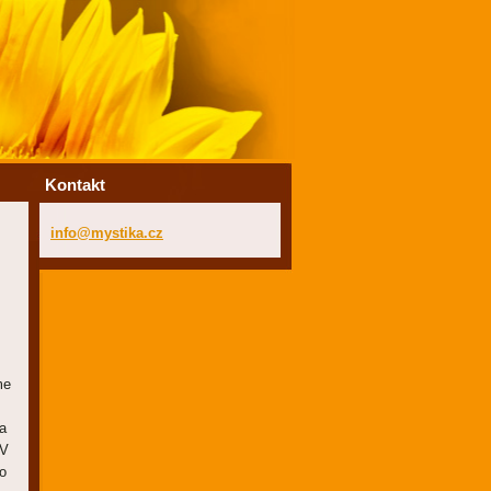
Kontakt
info@mys
tika.cz
me
a
 V
o