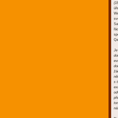
(1
úř
We
sv
Sa
řá
sp
Qa
Je
do
ev
do
žá
ně
s 
ex
od
př
to
ná