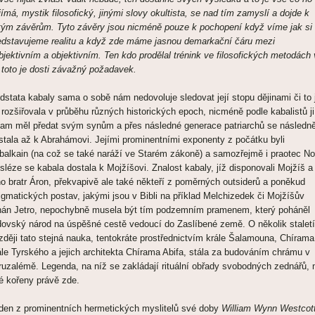
jímá, mystik filosofický, jinými slovy okultista, se nad tím zamyslí a dojde k
stým závěrům. Tyto závěry jsou nicméně pouze k pochopení když víme jak si
edstavujeme realitu a když zde máme jasnou demarkační čáru mezi
bjektivním a objektivním. Ten kdo prodělal trénink ve filosofických metodách 
 toto je dosti závažný požadavek.
dstata kabaly sama o sobě nám nedovoluje sledovat její stopu dějinami či to 
 rozšiřovala v průběhu různých historických epoch, nicméně podle kabalistů ji
am měl předat svým synům a přes následné generace patriarchů se následn
stala až k Abrahámovi. Jejími prominentními exponenty z počátku byli
balkain (na což se také naráží ve Starém zákoně) a samozřejmě i praotec No
sléze se kabala dostala k Mojžíšovi. Znalost kabaly, jíž disponovali Mojžíš a
ho bratr Áron, překvapivě ale také někteří z poměrných outsiderů a poněkud
igmatických postav, jakými jsou v Bibli na příklad Melchizedek či Mojžíšův
hán Jetro, nepochybně musela být tím podzemním pramenem, který poháněl
dovský národ na úspěšné cestě vedoucí do Zaslíbené země. O několik staletí
zději tato stejná nauka, tentokráte prostřednictvím krále Šalamouna, Chírama
ále Tyrského a jejich architekta Chírama Abifa, stála za budováním chrámu v
ruzalémě. Legenda, na níž se zakládají rituální obřady svobodných zednářů,
é kořeny právě zde.
den z prominentních hermetických myslitelů své doby
William Wynn Westcot