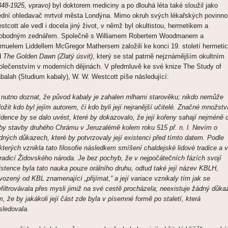
848-1925, vpravo)
byl doktorem mediciny a po dlouhá léta také sloužil jako
ední ohledavač mrtvol města Londýna. Mimo okruh svých lékařských povinno
stcott ale vedl i docela jiný život, v němž byl okultistou, hermetikem a
obodným zednářem. Společně s Williamem Robertem Woodmanem a
muelem Liddellem McGregor Mathersem založili ke konci 19. století hermeti
d
The Golden Dawn (Zlatý úsvit)
, který se stal patrně nejznámějším okultním
olečenstvím v moderních dějinách. V předmluvě ke své knize The Study of
balah (Studium kabaly), W. W. Westcott píše následující:
 nutno doznat, že původ kabaly je zahalen mlhami starověku; nikdo nemůže
ložit kdo byl jejím autorem, či kdo byli její nejranější učitelé. Značné množstv
idence by se dalo uvést, které by dokazovalo, že její kořeny sahají nejméně 
by stavby druhého Chrámu v Jeruzalémě kolem roku 515 př. n. l. Nevím o
dných důkazech, které by potvrzovaly její existenci před tímto datem. Podle
kterých vznikla tato filosofie následkem smíšení chaldejské lidové tradice a v
tradicí Židovského národa. Je bez pochyb, že v nejpočátečních fázích svojí
istence byla tato nauka pouze orálního druhu, odtud také její název KBLH,
vozený od KBL znamenající „přijímat,“ a její variace vznikaly tím jak se
efiltrovávala přes mysli jimiž na své cestě procházela; neexistuje žádný důka
m, že by jakákoli její část zde byla v písemné formě po staletí, která
sledovala.