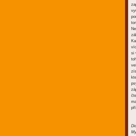
za
vy
po
to
Ne
zá
Ka
ví
si
to
ve
zí
kt
ps
zá
čt
ma
př
Di
My