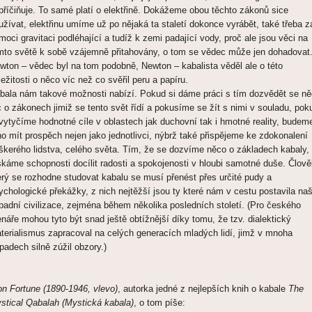
příčiňuje. To samé platí o elektřině. Dokážeme obou těchto zákonů sice
užívat, elektřinu umíme už po nějaká ta staletí dokonce vyrábět, také třeba z
moci gravitaci podléhající a tudíž k zemi padající vody, proč ale jsou věci na
mto světě k sobě vzájemně přitahovány, o tom se vědec může jen dohadovat
wton – vědec byl na tom podobně, Newton – kabalista věděl ale o této
ležitosti o něco víc než co svěřil peru a papíru.
bala nám takové možnosti nabízí. Pokud si dáme práci s tím dozvědět se n
c o zákonech jimiž se tento svět řídí a pokusíme se žít s nimi v souladu, pok
 vytyčíme hodnotné cíle v oblastech jak duchovní tak i hmotné reality, budem
ho mít prospěch nejen jako jednotlivci, nýbrž také přispějeme ke zdokonalení
škerého lidstva, celého světa. Tím, že se dozvíme něco o základech kabaly,
skáme schopnosti docílit radosti a spokojenosti v hloubi samotné duše. Člově
erý se rozhodne studovat kabalu se musí přenést přes určité pudy a
ychologické překážky, z nich nejtěžší jsou ty které nám v cestu postavila na
padní civilizace, zejména během několika posledních století. (Pro českého
enáře mohou tyto být snad ještě obtížnější díky tomu, že tzv. dialektický
terialismus zapracoval na celých generacích mladých lidí, jimž v mnoha
ípadech silně zúžil obzory.)
on Fortune (1890-1946, vlevo)
, autorka jedné z nejlepších knih o kabale
The
stical Qabalah (Mystická kabala)
, o tom píše: