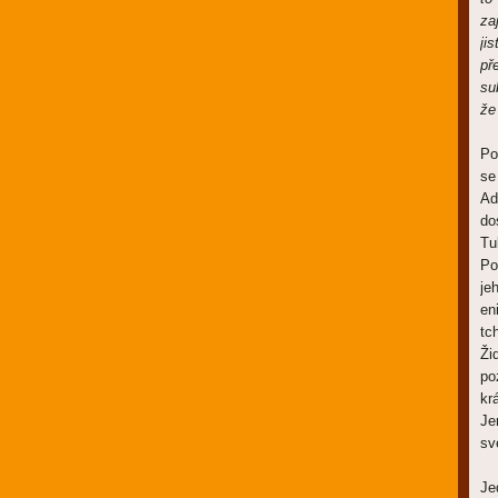
za
ji
př
su
že
Po
se
Ad
do
Tu
Po
je
en
tc
Ži
po
kr
Je
sv
Je