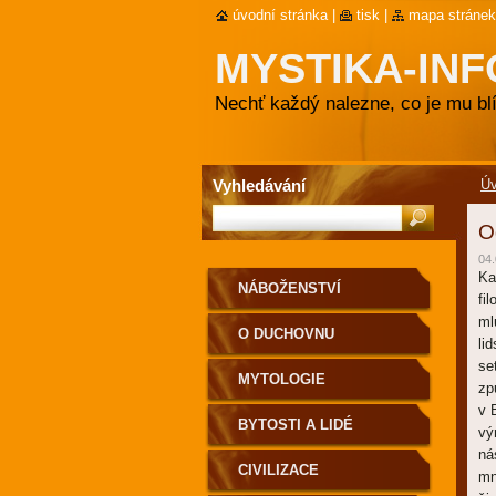
úvodní stránka
|
tisk
|
mapa stránek
MYSTIKA-INF
Nechť každý nalezne, co je mu blí
Vyhledávání
Ú
O
04.
Ka
NÁBOŽENSTVÍ
fi
ml
O DUCHOVNU
li
se
MYTOLOGIE
zp
v 
BYTOSTI A LIDÉ
vý
ná
CIVILIZACE
mn