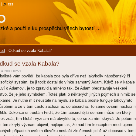
|
rss
O
zké a použije ku prospěchu všech bytostí ...
vod
-
Odkud se vzala Kabala?
dkud se vzala Kabala?
04.2009 10:59
balisté vám povědí, že kabala zde byla dříve než jakýkoliv náboženský či
losofický systém, že ji totiž dostal do vínku samotný Adam. Když se v kabale
uví o Adamovi, je to zpravidla míněno tak, že Adam představuje veškeré
dstvo, že je jeho symbolem. Totéž platí o některých jiných pojmech s nimiž se
tkáme. Je nutné mít neustále na mysli, že kabala prostě funguje takovýmto
ůsobem a že v tom často zachází až do absurdna. To samé ovšem nachází
Bibli. Dokonce si troufám tvrdit, že čím absurdnější se nám může ten který
rok zdát, tím hlubší význam má obvykle to, co se za ním skrývá. Je potom n
s ten skrytý význam objevit, nejlépe tak, že nad tím konceptem meditujeme.
ohých případech ovšem člověku nestačí zkušenosti jichž až doposud v tomt