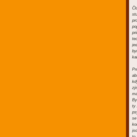
Čl
st
pr
po
pr
te
je
by
ka
Pr
ab
kd
zj
ma
By
ty
ps
se
ko
js
to