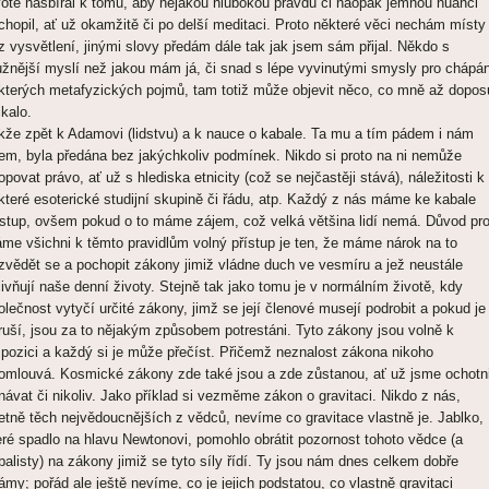
votě nasbíral k tomu, aby nějakou hlubokou pravdu či naopak jemnou nuanci
chopil, ať už okamžitě či po delší meditaci. Proto některé věci nechám místy
z vysvětlení, jinými slovy předám dále tak jak jsem sám přijal. Někdo s
užnější myslí než jakou mám já, či snad s lépe vyvinutými smysly pro chápán
kterých metafyzických pojmů, tam totiž může objevit něco, co mně až dopos
ikalo.
kže zpět k Adamovi (lidstvu) a k nauce o kabale. Ta mu a tím pádem i nám
em, byla předána bez jakýchkoliv podmínek. Nikdo si proto na ni nemůže
opovat právo, ať už s hlediska etnicity (což se nejčastěji stává), náležitosti k
které esoterické studijní skupině či řádu, atp. Každý z nás máme ke kabale
ístup, ovšem pokud o to máme zájem, což velká většina lidí nemá. Důvod pr
me všichni k těmto pravidlům volný přístup je ten, že máme nárok na to
zvědět se a pochopit zákony jimiž vládne duch ve vesmíru a jež neustále
livňují naše denní životy. Stejně tak jako tomu je v normálním životě, kdy
olečnost vytyčí určité zákony, jimž se její členové musejí podrobit a pokud je
ruší, jsou za to nějakým způsobem potrestáni. Tyto zákony jsou volně k
spozici a každý si je může přečíst. Přičemž neznalost zákona nikoho
omlouvá. Kosmické zákony zde také jsou a zde zůstanou, ať už jsme ochotni
návat či nikoliv. Jako příklad si vezměme zákon o gravitaci. Nikdo z nás,
etně těch nejvědoucnějších z vědců, nevíme co gravitace vlastně je. Jablko,
eré spadlo na hlavu Newtonovi, pomohlo obrátit pozornost tohoto vědce (a
balisty) na zákony jimiž se tyto síly řídí. Ty jsou nám dnes celkem dobře
ámy; pořád ale ještě nevíme, co je jejich podstatou, co vlastně gravitaci