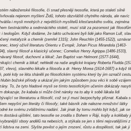
stém náboženské filosofie, či snad přesněji teosofie, která po staletí silně
livňovala nejenom myšlení Židů, tohoto obzvláště chytrého národa, ale navíc
hvátila i mysli mnohých z největších myslitelů křesťanského světa, zejména
hem šestnáctého a sedmnáctého století, musí stát za pozornost jak filosofů
k i teologům. Když dodáme, že takto uchváceni byli lidé jako Ramon Lull, sla
učený metafyzik a chemik (zemřel 1315); John Reuchlin (1455-1522), uznáva
enec, který oživil literaturu Orientu v Evropě; Johan Picus Mirandola (1463-
94), slavný filosof a klasický učenec; Cornelius Henry Agrippa (1486-1533),
návaný filosof, duchovní a lékař; Jan Baptist van Helmont (1577-1644),
nikající chemik a lékař; nehledě na naše anglické krajany Roberta Fludda (15
37, vlevo), slavného lékaře a filosofa a dr. Henry Morea (1614-1687) a když ti
dé, poté kdy se léta sháněli po filosofickém systému který by jim označil cest
 hlubin božské přírody a ukázal jim jakým způsobem jsou věci k sobě vzáje
zány. To, že tyto hladové mysli se tímto teosofickým učením dokázaly nasyti
m dokazuje, že kabala si může činit nároky na to aby k sobě lákala lidi
bývající se literaturou a filosofií, což se jí musí bezpochyby přiznat. Kabala 
šem nepyšní jen literáty či filosofy; také básník zde nalezne množství látky
odné ke svému zvláštnímu nadání. Jak jinak by tomu mohlo být když, jak se
m dostává ujištění, tato teosofie se zrodila s Bohem v Ráji, kojily a kolébaly ji
jvybranější sbory andělů na nebesích, a stýkala se jen s těmi nejsvatějšími z
tí lidstva na zemi. Slyšte pověst o jejím zrození, růstu a dospělosti, tak jak ji