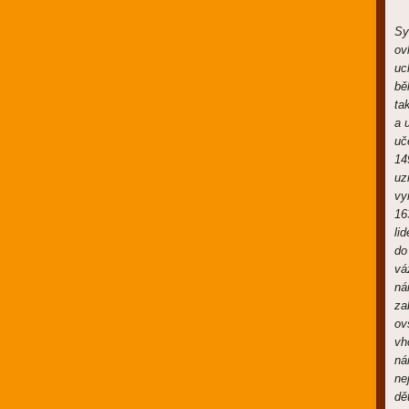
Sy
ov
uc
bě
ta
a 
uč
14
uz
vy
16
li
do
vá
ná
za
ov
vh
ná
ne
dě