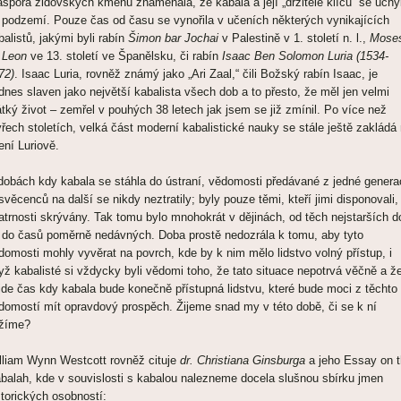
aspora židovských kmenů znamenala, že kabala a její „držitelé klíčů“ se uchýli
 podzemí. Pouze čas od času se vynořila v učeních některých vynikajících
balistů, jakými byli rabín
Šimon bar Jochai
v Palestině v 1. století n. l.,
Mose
 Leon
ve 13. století ve Španělsku, či rabín
Isaac Ben Solomon Luria (1534-
72)
. Isaac Luria, rovněž známý jako „Ari Zaal,“ čili Božský rabín Isaac, je
dnes slaven jako největší kabalista všech dob a to přesto, že měl jen velmi
átký život – zemřel v pouhých 38 letech jak jsem se již zmínil. Po více než
yřech stoletích, velká část moderní kabalistické nauky se stále ještě zakládá
ení Luriově.
dobách kdy kabala se stáhla do ústraní, vědomosti předávané z jedné genera
svěcenců na další se nikdy neztratily; byly pouze těmi, kteří jimi disponovali,
atrnosti skrývány. Tak tomu bylo mnohokrát v dějinách, od těch nejstarších d
 do časů poměrně nedávných. Doba prostě nedozrála k tomu, aby tyto
domosti mohly vyvěrat na povrch, kde by k nim mělo lidstvo volný přístup, i
yž kabalisté si vždycky byli vědomi toho, že tato situace nepotrvá věčně a ž
ijde čas kdy kabala bude konečně přístupná lidstvu, které bude moci z těchto
domostí mít opravdový prospěch. Žijeme snad my v této době, či se k ní
ížíme?
lliam Wynn Westcott rovněž cituje
dr. Christiana Ginsburga
a jeho Essay on 
balah, kde v souvislosti s kabalou nalezneme docela slušnou sbírku jmen
storických osobností: