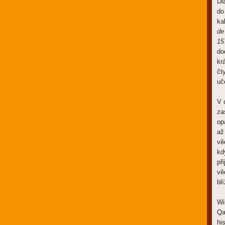
Di
do
ka
de
15
do
kr
čt
uč
V 
za
op
až
vě
kd
př
vě
bl
Wi
Qa
hi