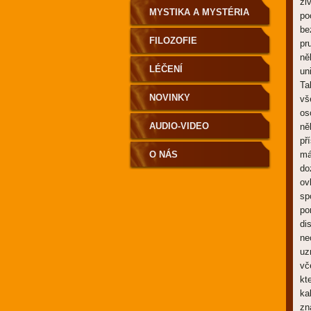
ži
MYSTIKA A MYSTÉRIA
po
be
FILOZOFIE
pr
ně
LÉČENÍ
un
Ta
NOVINKY
vš
os
AUDIO-VIDEO
ně
př
O NÁS
má
do
ov
sp
po
di
ne
uz
vč
kt
ka
zn