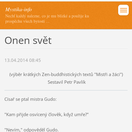
Mystika-info
Nechť každý nalezne, co je mu blízké a použije ku
prospěchu všech bytostí ...
Onen svět
13.04.2014 08:45
(výběr krátkých Zen-buddhistických textů "Mistři a žáci")
Sestavil Petr Pavlík
Císař se ptal mistra Gudo:
"Kam přijde osvícený člověk, když umře?"
"Nevím," odpověděl Gudo.