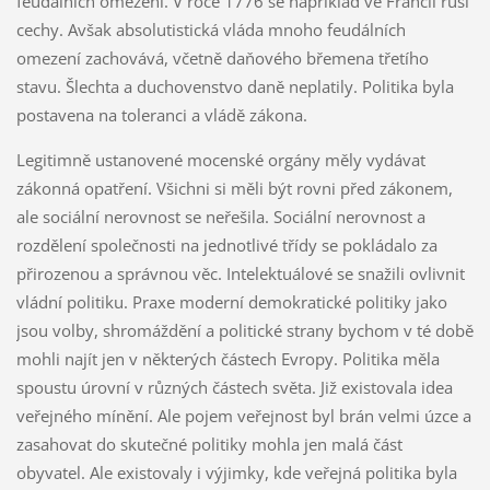
feudálních omezení. V roce 1776 se například ve Francii ruší
cechy. Avšak absolutistická vláda mnoho feudálních
omezení zachovává, včetně daňového břemena třetího
stavu. Šlechta a duchovenstvo daně neplatily. Politika byla
postavena na toleranci a vládě zákona.
Legitimně ustanovené mocenské orgány měly vydávat
zákonná opatření. Všichni si měli být rovni před zákonem,
ale sociální nerovnost se neřešila. Sociální nerovnost a
rozdělení společnosti na jednotlivé třídy se pokládalo za
přirozenou a správnou věc. Intelektuálové se snažili ovlivnit
vládní politiku. Praxe moderní demokratické politiky jako
jsou volby, shromáždění a politické strany bychom v té době
mohli najít jen v některých částech Evropy. Politika měla
spoustu úrovní v různých částech světa. Již existovala idea
veřejného mínění. Ale pojem veřejnost byl brán velmi úzce a
zasahovat do skutečné politiky mohla jen malá část
obyvatel. Ale existovaly i výjimky, kde veřejná politika byla