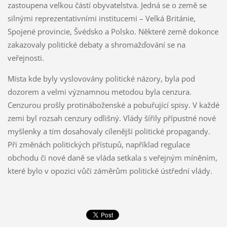
zastoupena velkou částí obyvatelstva. Jedná se o země se
silnými reprezentativními institucemi – Velká Británie,
Spojené provincie, Švédsko a Polsko. Některé země dokonce
zakazovaly politické debaty a shromažďování se na
veřejnosti.
Místa kde byly vyslovovány politické názory, byla pod
dozorem a velmi významnou metodou byla cenzura.
Cenzurou prošly protináboženské a pobuřující spisy. V každé
zemi byl rozsah cenzury odlišný. Vlády šířily přípustné nové
myšlenky a tím dosahovaly cílenější politické propagandy.
Při změnách politických přístupů, například regulace
obchodu či nové daně se vláda setkala s veřejným míněním,
které bylo v opozici vůči záměrům politické ústřední vlády.