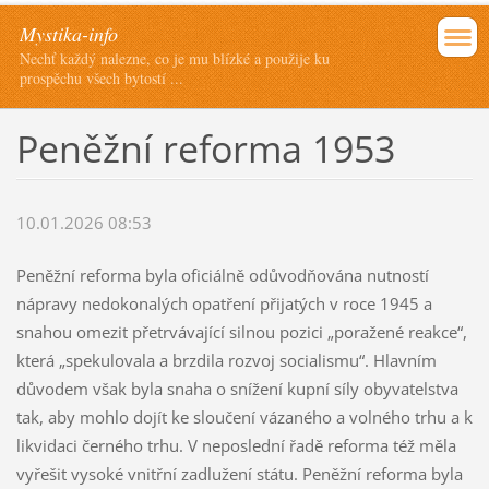
Mystika-info
Nechť každý nalezne, co je mu blízké a použije ku
prospěchu všech bytostí ...
Peněžní reforma 1953
10.01.2026 08:53
Peněžní reforma byla oficiálně odůvodňována nutností
nápravy nedokonalých opatření přijatých v roce 1945 a
snahou omezit přetrvávající silnou pozici „poražené reakce“,
která „spekulovala a brzdila rozvoj socialismu“. Hlavním
důvodem však byla snaha o snížení kupní síly obyvatelstva
tak, aby mohlo dojít ke sloučení vázaného a volného trhu a k
likvidaci černého trhu. V neposlední řadě reforma též měla
vyřešit vysoké vnitřní zadlužení státu. Peněžní reforma byla