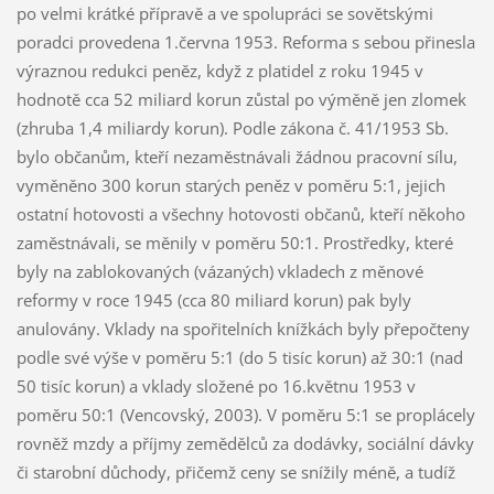
po velmi krátké přípravě a ve spolupráci se sovětskými
poradci provedena 1.června 1953. Reforma s sebou přinesla
výraznou redukci peněz, když z platidel z roku 1945 v
hodnotě cca 52 miliard korun zůstal po výměně jen zlomek
(zhruba 1,4 miliardy korun). Podle zákona č. 41/1953 Sb.
bylo občanům, kteří nezaměstnávali žádnou pracovní sílu,
vyměněno 300 korun starých peněz v poměru 5:1, jejich
ostatní hotovosti a všechny hotovosti občanů, kteří někoho
zaměstnávali, se měnily v poměru 50:1. Prostředky, které
byly na zablokovaných (vázaných) vkladech z měnové
reformy v roce 1945 (cca 80 miliard korun) pak byly
anulovány. Vklady na spořitelních knížkách byly přepočteny
podle své výše v poměru 5:1 (do 5 tisíc korun) až 30:1 (nad
50 tisíc korun) a vklady složené po 16.květnu 1953 v
poměru 50:1 (Vencovský, 2003). V poměru 5:1 se proplácely
rovněž mzdy a příjmy zemědělců za dodávky, sociální dávky
či starobní důchody, přičemž ceny se snížily méně, a tudíž