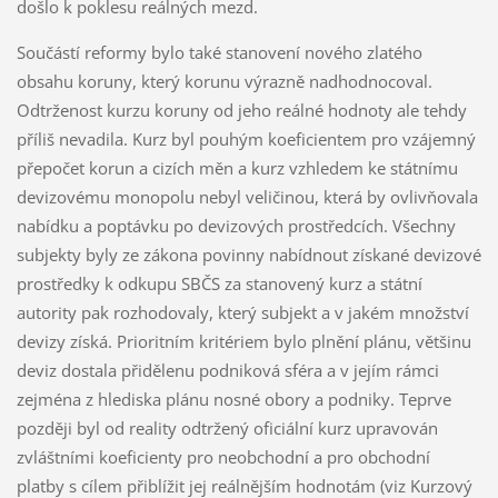
došlo k poklesu reálných mezd.
Součástí reformy bylo také stanovení nového zlatého
obsahu koruny, který korunu výrazně nadhodnocoval.
Odtrženost kurzu koruny od jeho reálné hodnoty ale tehdy
příliš nevadila. Kurz byl pouhým koeficientem pro vzájemný
přepočet korun a cizích měn a kurz vzhledem ke státnímu
devizovému monopolu nebyl veličinou, která by ovlivňovala
nabídku a poptávku po devizových prostředcích. Všechny
subjekty byly ze zákona povinny nabídnout získané devizové
prostředky k odkupu SBČS za stanovený kurz a státní
autority pak rozhodovaly, který subjekt a v jakém množství
devizy získá. Prioritním kritériem bylo plnění plánu, většinu
deviz dostala přidělenu podniková sféra a v jejím rámci
zejména z hlediska plánu nosné obory a podniky. Teprve
později byl od reality odtržený oficiální kurz upravován
zvláštními koeficienty pro neobchodní a pro obchodní
platby s cílem přiblížit jej reálnějším hodnotám (viz Kurzový