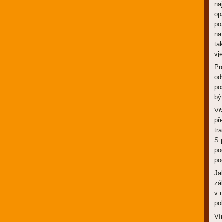
na
op
po
na
ta
vj
Pr
od
po
bý
Vš
př
tr
S 
po
po
Ja
zá
v 
po
Ví