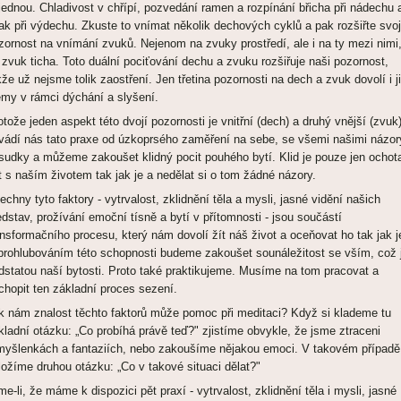
jednou. Chladivost v chřípí, pozvedání ramen a rozpínání břicha při nádechu 
ak při výdechu. Zkuste to vnímat několik dechových cyklů a pak rozšiřte svoj
zornost na vnímání zvuků. Nejenom na zvuky prostředí, ale i na ty mezi nimi
 zvuk ticha. Toto duální pociťování dechu a zvuku rozšiřuje naši pozornost,
kže už nejsme tolik zaostření. Jen třetina pozornosti na dech a zvuk dovolí i j
emy v rámci dýchání a slyšení.
otože jeden aspekt této dvojí pozornosti je vnitřní (dech) a druhý vnější (zvuk)
vádí nás tato praxe od úzkoprsého zaměření na sebe, se všemi našimi názor
sudky a můžeme zakoušet klidný pocit pouhého bytí. Klid je pouze jen ochot
t s naším životem tak jak je a nedělat si o tom žádné názory.
echny tyto faktory - vytrvalost, zklidnění těla a mysli, jasné vidění našich
edstav, prožívání emoční tísně a bytí v přítomnosti - jsou součástí
ansformačního procesu, který nám dovolí žít náš život a oceňovat ho tak jak j
prohlubováním této schopnosti budeme zakoušet sounáležitost se vším, což 
dstatou naší bytosti. Proto také praktikujeme. Musíme na tom pracovat a
chopit ten základní proces sezení.
k nám znalost těchto faktorů může pomoc při meditaci? Když si klademe tu
kladní otázku: „Co probíhá právě teď?" zjistíme obvykle, že jsme ztraceni
myšlenkách a fantaziích, nebo zakoušíme nějakou emoci. V takovém případě
ložíme druhou otázku: „Co v takové situaci dělat?"
me-li, že máme k dispozici pět praxí - vytrvalost, zklidnění těla i mysli, jasné