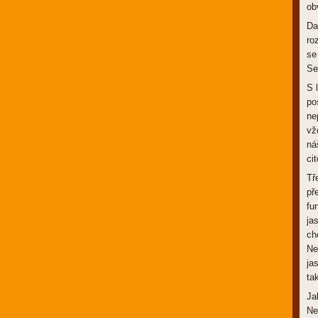
ob
Da
ro
se
Se
S 
po
ne
vž
ná
ci
Tř
př
fu
ja
ch
Ne
ja
ta
Ja
Ne