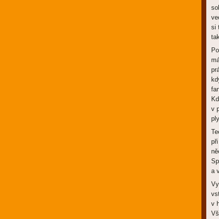
so
ve
si
ta
Po
má
pr
kd
fa
Kd
v 
pl
Te
př
ně
Sp
a 
Vy
vs
v 
Vš