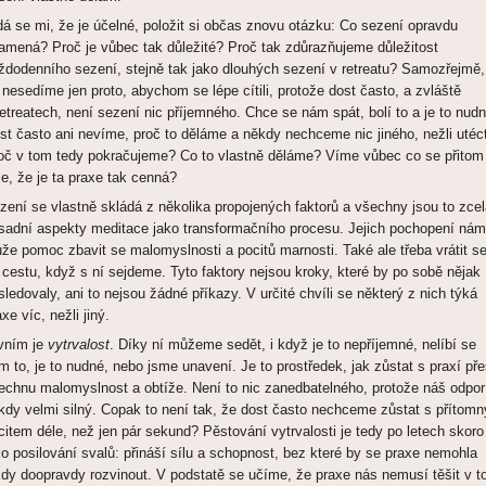
á se mi, že je účelné, položit si občas znovu otázku: Co sezení opravdu
amená? Proč je vůbec tak důležité? Proč tak zdůrazňujeme důležitost
ždodenního sezení, stejně tak jako dlouhých sezení v retreatu? Samozřejmě,
 nesedíme jen proto, abychom se lépe cítili, protože dost často, a zvláště
retreatech, není sezení nic příjemného. Chce se nám spát, bolí to a je to nudn
st často ani nevíme, proč to děláme a někdy nechceme nic jiného, nežli utéc
oč v tom tedy pokračujeme? Co to vlastně děláme? Víme vůbec co se přitom
je, že je ta praxe tak cenná?
zení se vlastně skládá z několika propojených faktorů a všechny jsou to zce
sadní aspekty meditace jako transformačního procesu. Jejich pochopení nám
že pomoc zbavit se malomyslnosti a pocitů marnosti. Také ale třeba vrátit s
 cestu, když s ní sejdeme. Tyto faktory nejsou kroky, které by po sobě nějak
sledovaly, ani to nejsou žádné příkazy. V určité chvíli se některý z nich týká
xe víc, nežli jiný.
vním je
vytrvalost
. Díky ní můžeme sedět, i když je to nepříjemné, nelíbí se
m to, je to nudné, nebo jsme unavení. Je to prostředek, jak zůstat s praxí př
echnu malomyslnost a obtíže. Není to nic zanedbatelného, protože náš odpor
kdy velmi silný. Copak to není tak, že dost často nechceme zůstat s přítom
citem déle, než jen pár sekund? Pěstování vytrvalosti je tedy po letech skoro
ko posilování svalů: přináší sílu a schopnost, bez které by se praxe nemohla
kdy doopravdy rozvinout. V podstatě se učíme, že praxe nás nemusí těšit v 