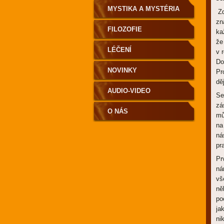
MYSTIKA A MYSTÉRIA
Zd
zn
FILOZOFIE
ka
že
LÉČENÍ
v 
Do
NOVINKY
Pr
dě
AUDIO-VIDEO
Se
zá
O NÁS
mů
na
ná
pra
Pr
ná
vš
ně
po
ja
ni