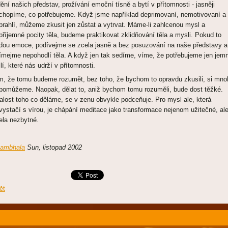
dění našich představ, prožívání emoční tísně a bytí v přítomnosti - jasněji
chopíme, co potřebujeme. Když jsme například deprimovaní, nemotivovaní a
prahlí, můžeme zkusit jen zůstat a vytrvat. Máme-li zahlcenou mysl a
příjemné pocity těla, budeme praktikovat zklidňování těla a mysli. Pokud to
dou emoce, podívejme se zcela jasně a bez posuzování na naše představy a
ímejme nepohodlí těla. A když jen tak sedíme, víme, že potřebujeme jen jem
ilí, které nás udrží v přítomnosti.
m, že tomu budeme rozumět, bez toho, že bychom to opravdu zkusili, si mno
pomůžeme. Naopak, dělat to, aniž bychom tomu rozuměli, bude dost těžké.
alost toho co děláme, se v zenu obvykle podceňuje. Pro mysl ale, která
vystačí s vírou, je chápání meditace jako transformace nejenom užitečné, al
ela nezbytné.
ambhala
Sun, listopad 2002
ět