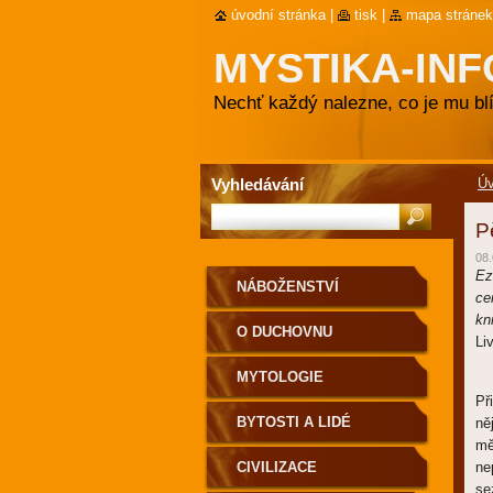
úvodní stránka
|
tisk
|
mapa stránek
MYSTIKA-INF
Nechť každý nalezne, co je mu blí
Vyhledávání
Ú
P
08.
Ez
NÁBOŽENSTVÍ
ce
kn
O DUCHOVNU
Li
MYTOLOGIE
Př
BYTOSTI A LIDÉ
ně
mě
CIVILIZACE
ne
se