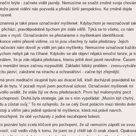
uneční brýle - začnete vidět jasněji. Nemusíme se snažit změnit svoje chován
otože jasné vidění nás pozvedá a přináší širší perspektivu. Ke změně dojde
irozeně.
znamná je také praxe
označování myšlenek
. Kdybychom je neoznačovali ta
k přichází, pravděpodobně bychom jim stále věřili. Týká se to všeho, co nám
tane v mysli. Označováním se přestaneme s myšlenkami identifikovat.
konce velmi přesně vidíme, co to jsou všechny ty naše představy. Jejich
načování nám dovolí je vidět jen jako myšlenky. Nemusíme označovat každo
ychom nebyli jak na číhané. Kdykoliv se ale objeví nějaká emoční tenze, je t
gnálem, že je zde nějaká představa, kterou ještě dost jasně nevidíme. Časem
to mentální tenze začnou rozpouštět. Základní lidský problém - znovu-vytváře
citu jáství, založené na strachu a ochranářství - začne být zřejmější.
mé první meditační skupině bylo asi dvacet lidí, kteří docházeli pravidelně ke
ě do bytu. V pozadí mysli jsem pociťoval úzkost. Označování myšlenek mi
volilo uvidět, že stále žiji ve dvou představách. První byl malomyslný pocit
schopnosti. Druhá byla strategie, jak se s ním vypořádat: „Musím být chytrý,
idu a zůstat svůj." To mi ozřejmilo, že se celý život potácím mezi těmito dvě
stoji a věřím jako jedině správné té myšlence, která má právě navrch.
mozřejmě, že obě vycházely z jediné nezahojené bolesti.
to poznání bylo zcela klíčové pro pochopení, že už nemusím zápolit se svou
kostí, což vedlo vždy k tomu, že jsem se jí chtěl tak či onak zbavit. Opakov