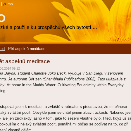
|
rss
O
zké a použije ku prospěchu všech bytostí ...
vod
-
Pět aspektů meditace
ět aspektů meditace
06.2014 09:12
ra Bayda, student Charlotte Joko Beck, vyučuje v San Diegu v zenovém
ntru. Je autorem
Být zen
(Shambhala
Publications 2002). Tato ukázka je z
ihy:
At home in the Muddy Water: Cultivating Equanimity within Everyday
ving.
istupoval jsem k meditaci, a zvláště v retreatu, s představou, že mi přinese
jaký zvláštní pocit. Obvykle jsem se chtěl jenom zbavit úzkosti. Nakonec js
l ale jen zřídkakdy jasno v tom, jaké to sezení vlastně bylo. I teď, když už s
pokouším o nějaký zvláštní pocit, pomáhá mi občas se podívat na to, co při
zení vlastně dělám.