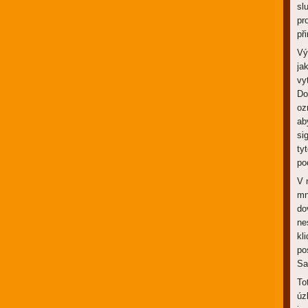
sl
pr
př
Vý
ja
vy
Do
oz
ab
si
ty
po
V 
mn
do
ne
kl
po
Sa
To
úz