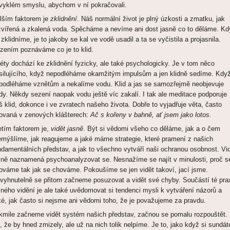
vyklém smyslu, abychom v ní pokračovali.
lším faktorem je
zklidnění
. Náš normální život je plný úzkosti a zmatku, jak
zvířená a zkalená voda. Spěcháme a nevíme ani dost jasně co to děláme. Kd
 zklidníme, je to jakoby se kal ve vodě usadil a ta se vyčistila a projasnila.
zením poznáváme co je to klid.
léty dochází ke zklidnění fyzicky, ale také psychologicky. Je v tom něco
silujícího, když nepodléháme okamžitým impulsům a jen klidně sedíme. Kdy
podléháme vznětům a nekalíme vodu. Klid a jas se samozřejmě neobjevuje
dy. Někdy sezení naopak vodu ještě víc zakalí. I tak ale meditace podporuje
š klid, dokonce i ve zvratech našeho života. Dobře to vyjadřuje věta, často
tovaná v zenových klášterech:
Ač s kořeny v bahně, ať jsem jako lotos.
etím faktorem je,
vidět jasně
. Být si vědomi všeho co děláme, jak a o čem
emýšlíme, jak reagujeme a jaké máme strategie, které pramení z našich
ndamentálních představ, a jak to všechno vytváří naši ochranou osobnost. Vi
sně naznamená psychoanalyzovat se. Nesnažíme se najít v minulosti, proč s
ováme tak jak se chováme. Pokoušíme se jen vidět takoví, jací jsme.
vyhnutelně se přitom začneme posuzovat a vidět své chyby. Součástí té pra
sného vidění je ale také uvědomovat si tendenci mysli k vytváření názorů a
ké, jak často si nejsme ani vědomi toho, že je považujeme za pravdu.
kmile začneme vidět systém našich představ, začnou se pomalu rozpouštět.
, že by hned zmizely, ale už na nich tolik nelpíme. Je to, jako když si sundát