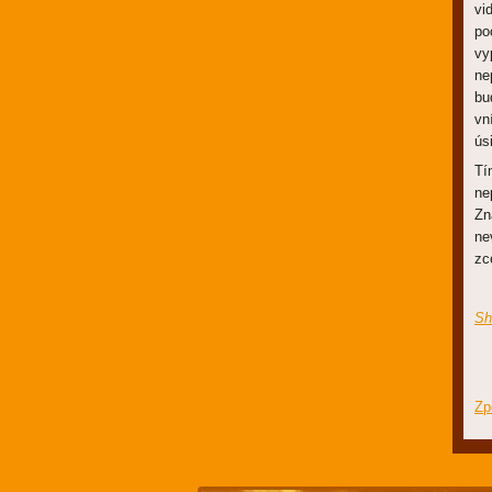
vi
po
vy
ne
bu
vn
ús
Tí
ne
Zn
ne
zc
Sh
Zp