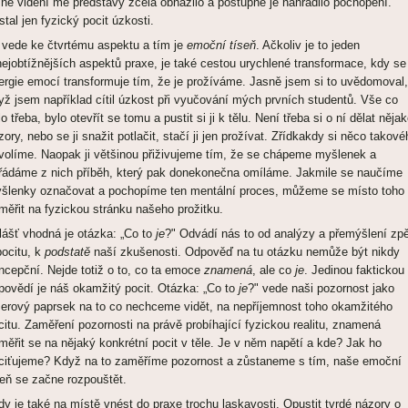
sné vidění mé představy zcela obnažilo a postupně je nahradilo pochopení.
stal jen fyzický pocit úzkosti.
 vede ke čtvrtému aspektu a tím je
emoční tíseň
. Ačkoliv je to jeden
nejobtížnějších aspektů praxe, je také cestou urychlené transformace, kdy se
ergie emocí transformuje tím, že je prožíváme. Jasně jsem si to uvědomoval,
yž jsem například cítil úzkost při vyučování mých prvních studentů. Vše co
lo třeba, bylo otevřít se tomu a pustit si ji k tělu. Není třeba si o ní dělat něja
zory, nebo se ji snažit potlačit, stačí ji jen prožívat. Zřídkakdy si něco takové
volíme. Naopak ji většinou přiživujeme tím, že se chápeme myšlenek a
řádáme z nich příběh, který pak donekonečna omíláme. Jakmile se naučíme
šlenky označovat a pochopíme ten mentální proces, můžeme se místo toho
měřit na fyzickou stránku našeho prožitku.
lášť vhodná je otázka: „Co to
je
?" Odvádí nás to od analýzy a přemýšlení zpě
pocitu, k
podstatě
naší zkušenosti. Odpověď na tu otázku nemůže být nikdy
ncepční. Nejde totiž o to, co ta emoce
znamená
, ale co
je
. Jedinou faktickou
povědí je náš okamžitý pocit. Otázka: „Co to
je
?" vede naši pozornost jako
serový paprsek na to co nechceme vidět, na nepříjemnost toho okamžitého
citu. Zaměření pozornosti na právě probíhající fyzickou realitu, znamená
měřit se na nějaký konkrétní pocit v těle. Je v něm napětí a kde? Jak ho
ciťujeme? Když na to zaměříme pozornost a zůstaneme s tím, naše emoční
seň se začne rozpouštět.
dy je také na místě vnést do praxe trochu laskavosti. Opustit tvrdé názory o