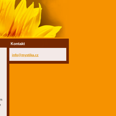
Kontakt
info@mys
tika.cz
em
e