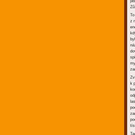
ja
Zů
To
z 
en
kd
by
ná
do
sp
my
za
Zv
k 
ko
od
la
po
za
po
tí
Ta