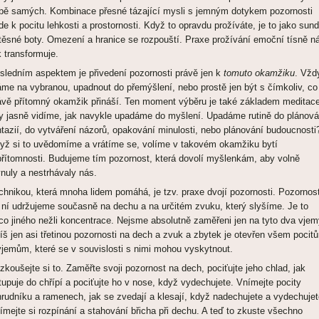
bě samých. Kombinace přesné tázající mysli s jemným dotykem pozornosti
de k pocitu lehkosti a prostornosti. Když to opravdu prožíváte, je to jako sund
 těsné boty. Omezení a hranice se rozpouští. Praxe prožívání emoční tísně n
k transformuje.
sledním aspektem je přivedení pozornosti právě jen k
tomuto okamžiku
. Vžd
me na vybranou, upadnout do přemýšlení, nebo prostě jen být s čímkoliv, co
ávě přítomný okamžik přináší. Ten moment výběru je také základem meditace
y jasně vidíme, jak navykle upadáme do myšlení. Upadáme rutině do plánová
ntazií, do vytváření názorů, opakování minulosti, nebo plánování budoucnosti
yž si to uvědomíme a vrátíme se, volíme v takovém okamžiku bytí
přítomnosti. Budujeme tím pozornost, která dovolí myšlenkám, aby volně
ynuly a nestrhávaly nás.
chnikou, která mnoha lidem pomáhá, je tzv. praxe dvojí pozornosti. Pozornos
i ní udržujeme současně na dechu a na určitém zvuku, který slyšíme. Je to
co jiného nežli koncentrace. Nejsme absolutně zaměřeni jen na tyto dva vjem
íš jen asi třetinou pozornosti na dech a zvuk a zbytek je otevřen všem pocit
vjemům, které se v souvislosti s nimi mohou vyskytnout.
zkoušejte si to. Zaměřte svoji pozornost na dech, pociťujte jeho chlad, jak
tupuje do chřípí a pociťujte ho v nose, když vydechujete. Vnímejte pocity
hrudníku a ramenech, jak se zvedají a klesají, když nadechujete a vydechujet
ímejte si rozpínání a stahování břicha při dechu. A teď to zkuste všechno