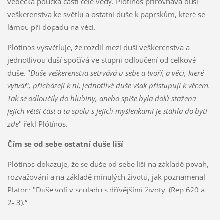
vědecká poučka části celé vědy. Plótínos přirovnává duši
veškerenstva ke světlu a ostatní duše k paprskům, které se
lámou při dopadu na věci.
Plótínos vysvětluje, že rozdíl mezi duší veškerenstva a
jednotlivou duší spočívá ve stupni odloučení od celkové
duše. "
Duše veškerenstva setrvává u sebe a tvoří, a věci, které
vytváří, přicházejí k ní, jednotlivé duše však přistupují k věcem.
Tak se odloučily do hlubiny, anebo spíše byla dolů stažena
jejich větší část a ta spolu s jejich myšlenkami je stáhla do bytí
zde
" řekl Plótínos.
Čím se od sebe ostatní duše liší
Plótínos dokazuje, že se duše od sebe liší na základě povah,
rozvažování a na základě minulých životů, jak poznamenal
Platon: "Duše volí v souladu s dřívějšími životy (Rep 620 a
2- 3).“