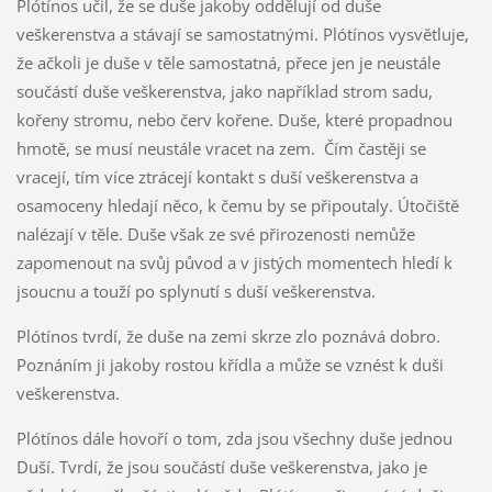
Plótínos učil, že se duše jakoby oddělují od duše
veškerenstva a stávají se samostatnými. Plótínos vysvětluje,
že ačkoli je duše v těle samostatná, přece jen je neustále
součástí duše veškerenstva, jako například strom sadu,
kořeny stromu, nebo červ kořene. Duše, které propadnou
hmotě, se musí neustále vracet na zem. Čím častěji se
vracejí, tím více ztrácejí kontakt s duší veškerenstva a
osamoceny hledají něco, k čemu by se připoutaly. Útočiště
nalézají v těle. Duše však ze své přirozenosti nemůže
zapomenout na svůj původ a v jistých momentech hledí k
jsoucnu a touží po splynutí s duší veškerenstva.
Plótínos tvrdí, že duše na zemi skrze zlo poznává dobro.
Poznáním ji jakoby rostou křídla a může se vznést k duši
veškerenstva.
Plótínos dále hovoří o tom, zda jsou všechny duše jednou
Duší. Tvrdí, že jsou součástí duše veškerenstva, jako je