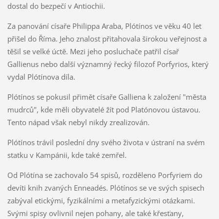
dostal do bezpečí v Antiochii.
Za panování císaře Philippa Araba, Plótínos ve věku 40 let
přišel do Říma. Jeho znalost přitahovala širokou veřejnost a
těšil se velké úctě. Mezi jeho posluchače patřil císař
Gallienus nebo další významný řecký filozof Porfyrios, který
vydal Plótínova díla.
Plótínos se pokusil přimět císaře Galliena k založení "města
mudrců", kde měli obyvatelé žít pod Platónovou ústavou.
Tento nápad však nebyl nikdy zrealizován.
Plótínos trávil poslední dny svého života v ústraní na svém
statku v Kampánii, kde také zemřel.
Od Plótína se zachovalo 54 spisů, rozděleno Porfyriem do
devíti knih zvaných Enneadés. Plótínos se ve svých spisech
zabýval etickými, fyzikálními a metafyzickými otázkami.
Svými spisy ovlivnil nejen pohany, ale také křesťany,