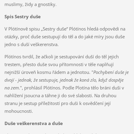
muslimy, židy a gnostiky.
Spis Sestry duše
V Plótínově spisu „Sestry duše“ Plótínos hledá odpovědi na
otázky, proč duše sestupují do těl a do jaké míry jsou duše
jedno s duší veškerenstva.
Plótínos tvrdil, že ačkoli je sestupování duší do těl jejich
trestem, přesto duše svou přítomnosti v těle naplňují
nejnižší úroveň kosmu řádem a jednotou. "
Pochybení duše je
dvojí - jednak, že sestupuje, jednak že koná zlo, když dospěje
na zem
.", prohlásil Plótínos. Podle Plotína tělo bráni duši v
nahlížení jsoucna a táhne ji do své slabosti. Na druhou
stranu je sestup příležitostí pro duši k osvědčení její
mohoucnosti.
Duše veškerenstva a duše