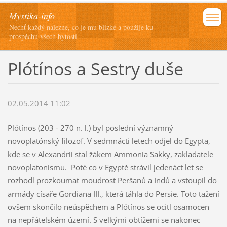
Mystika-info
Nechť každý nalezne, co je mu blízké a použije ku
prospěchu všech bytostí ...
Plótínos a Sestry duše
02.05.2014 11:02
Plótínos (203 - 270 n. l.) byl poslední významný
novoplatónský filozof. V sedmnácti letech odjel do Egypta,
kde se v Alexandrii stal žákem Ammonia Sakky, zakladatele
novoplatonismu. Poté co v Egyptě strávil jedenáct let se
rozhodl prozkoumat moudrost Peršanů a Indů a vstoupil do
armády císaře Gordiana III., která táhla do Persie. Toto tažení
ovšem skončilo neúspěchem a Plótínos se ocitl osamocen
na nepřátelském území. S velkými obtížemi se nakonec