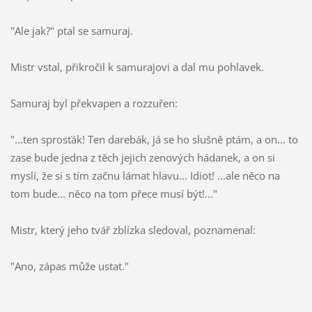
"Ale jak?" ptal se samuraj.
Mistr vstal, přikročil k samurajovi a dal mu pohlavek.
Samuraj byl překvapen a rozzuřen:
"...ten sprosťák! Ten darebák, já se ho slušně ptám, a on... to
zase bude jedna z těch jejich zenových hádanek, a on si
myslí, že si s tím začnu lámat hlavu... Idiot! ...ale něco na
tom bude... něco na tom přece musí být!..."
Mistr, který jeho tvář zblízka sledoval, poznamenal:
"Ano, zápas může ustat."