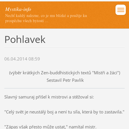
Mystika-info
Nechť každý nalezne, co je mu blízké a použije ku
prospěchu všech bytostí ...
Pohlavek
06.04.2014 08:59
(výběr krátkých Zen-buddhistických textů "Mistři a žáci")
Sestavil Petr Pavlík
Slavný samuraj přišel k mistrovi a stěžoval si:
"Celý svět je neustálý boj a není tu síla, která by to zastavila."
"Zápas však přesto může ustat," namítal mistr.