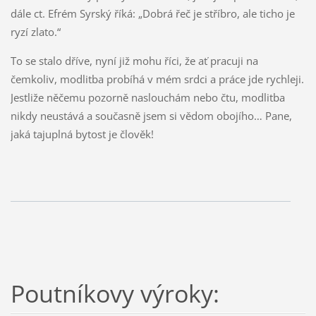
dále ct. Efrém Syrský říká: „Dobrá řeč je stříbro, ale ticho je
ryzí zlato.“
To se stalo dříve, nyní již mohu říci, že ať pracuji na
čemkoliv, modlitba probíhá v mém srdci a práce jde rychleji.
Jestliže něčemu pozorně naslouchám nebo čtu, modlitba
nikdy neustává a současně jsem si vědom obojího… Pane,
jaká tajuplná bytost je člověk!
Poutníkovy výroky: