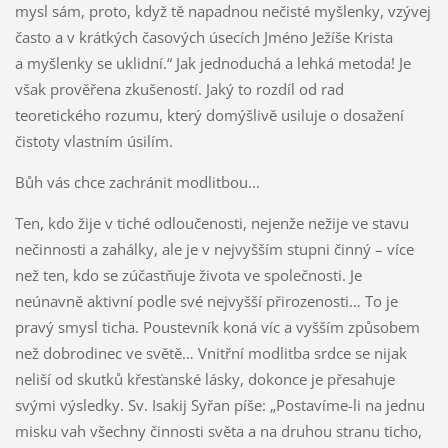
mysl sám, proto, když tě napadnou nečisté myšlenky, vzývej
často a v krátkých časových úsecích Jméno Ježíše Krista
a myšlenky se uklidní.“ Jak jednoduchá a lehká metoda! Je
však prověřena zkušeností. Jaký to rozdíl od rad
teoretického rozumu, který domýšlivě usiluje o dosažení
čistoty vlastním úsilím.
Bůh vás chce zachránit modlitbou...
Ten, kdo žije v tiché odloučenosti, nejenže nežije ve stavu
nečinnosti a zahálky, ale je v nejvyšším stupni činný – více
než ten, kdo se zúčastňuje života ve společnosti. Je
neúnavně aktivní podle své nejvyšší přirozenosti… To je
pravý smysl ticha. Poustevník koná víc a vyšším způsobem
než dobrodinec ve světě… Vnitřní modlitba srdce se nijak
neliší od skutků křesťanské lásky, dokonce je přesahuje
svými výsledky. Sv. Isakij Syřan píše: „Postavíme-li na jednu
misku vah všechny činnosti světa a na druhou stranu ticho,