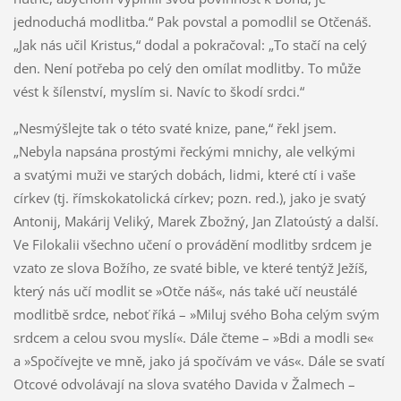
jednoduchá modlitba.“ Pak povstal a pomodlil se Otčenáš.
„Jak nás učil Kristus,“ dodal a pokračoval: „To stačí na celý
den. Není potřeba po celý den omílat modlitby. To může
vést k šílenství, myslím si. Navíc to škodí srdci.“
„Nesmýšlejte tak o této svaté knize, pane,“ řekl jsem.
„Nebyla napsána prostými řeckými mnichy, ale velkými
a svatými muži ve starých dobách, lidmi, které ctí i vaše
církev (tj. římskokatolická církev; pozn. red.), jako je svatý
Antonij, Makárij Veliký, Marek Zbožný, Jan Zlatoústý a další.
Ve Filokalii všechno učení o provádění modlitby srdcem je
vzato ze slova Božího, ze svaté bible, ve které tentýž Ježíš,
který nás učí modlit se »Otče náš«, nás také učí neustálé
modlitbě srdce, neboť říká – »Miluj svého Boha celým svým
srdcem a celou svou myslí«. Dále čteme – »Bdi a modli se«
a »Spočívejte ve mně, jako já spočívám ve vás«. Dále se svatí
Otcové odvolávají na slova svatého Davida v Žalmech –