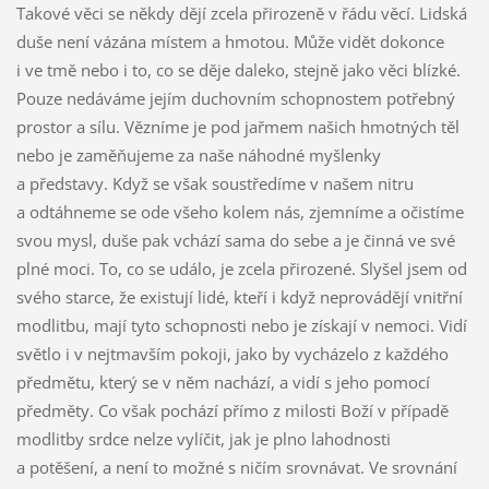
Takové věci se někdy dějí zcela přirozeně v řádu věcí. Lidská
duše není vázána místem a hmotou. Může vidět dokonce
i ve tmě nebo i to, co se děje daleko, stejně jako věci blízké.
Pouze nedáváme jejím duchovním schopnostem potřebný
prostor a sílu. Vězníme je pod jařmem našich hmotných těl
nebo je zaměňujeme za naše náhodné myšlenky
a představy. Když se však soustředíme v našem nitru
a odtáhneme se ode všeho kolem nás, zjemníme a očistíme
svou mysl, duše pak vchází sama do sebe a je činná ve své
plné moci. To, co se událo, je zcela přirozené. Slyšel jsem od
svého starce, že existují lidé, kteří i když neprovádějí vnitřní
modlitbu, mají tyto schopnosti nebo je získají v nemoci. Vidí
světlo i v nejtmavším pokoji, jako by vycházelo z každého
předmětu, který se v něm nachází, a vidí s jeho pomocí
předměty. Co však pochází přímo z milosti Boží v případě
modlitby srdce nelze vylíčit, jak je plno lahodnosti
a potěšení, a není to možné s ničím srovnávat. Ve srovnání