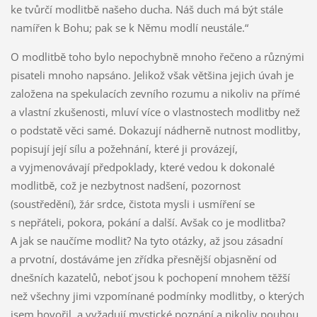
ke tvůrčí modlitbě našeho ducha. Náš duch má být stále
namířen k Bohu; pak se k Němu modlí neustále.“
O modlitbě toho bylo nepochybně mnoho řečeno a různými
pisateli mnoho napsáno. Jelikož však většina jejich úvah je
založena na spekulacích zevního rozumu a nikoliv na přímé
a vlastní zkušenosti, mluví více o vlastnostech modlitby než
o podstatě věci samé. Dokazují nádherně nutnost modlitby,
popisují její sílu a požehnání, které ji provázejí,
a vyjmenovávají předpoklady, které vedou k dokonalé
modlitbě, což je nezbytnost nadšení, pozornost
(soustředění), žár srdce, čistota mysli i usmíření se
s nepřáteli, pokora, pokání a další. Avšak co je modlitba?
A jak se naučíme modlit? Na tyto otázky, až jsou zásadní
a prvotní, dostáváme jen zřídka přesnější objasnění od
dnešních kazatelů, neboť jsou k pochopení mnohem těžší
než všechny jimi vzpomínané podmínky modlitby, o kterých
jsem hovořil, a vyžadují mystické poznání a nikoliv pouhou