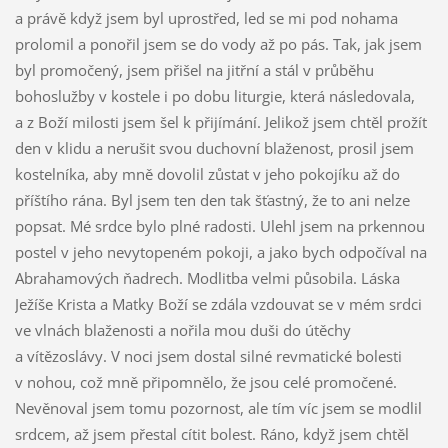
a právě když jsem byl uprostřed, led se mi pod nohama
prolomil a ponořil jsem se do vody až po pás. Tak, jak jsem
byl promočený, jsem přišel na jitřní a stál v průběhu
bohoslužby v kostele i po dobu liturgie, která následovala,
a z Boží milosti jsem šel k přijímání. Jelikož jsem chtěl prožít
den v klidu a nerušit svou duchovní blaženost, prosil jsem
kostelníka, aby mně dovolil zůstat v jeho pokojíku až do
příštího rána. Byl jsem ten den tak šťastný, že to ani nelze
popsat. Mé srdce bylo plné radosti. Ulehl jsem na prkennou
postel v jeho nevytopeném pokoji, a jako bych odpočíval na
Abrahamových ňadrech. Modlitba velmi působila. Láska
Ježíše Krista a Matky Boží se zdála vzdouvat se v mém srdci
ve vlnách blaženosti a nořila mou duši do útěchy
a vítězoslávy. V noci jsem dostal silné revmatické bolesti
v nohou, což mně připomnělo, že jsou celé promočené.
Nevěnoval jsem tomu pozornost, ale tím víc jsem se modlil
srdcem, až jsem přestal cítit bolest. Ráno, když jsem chtěl