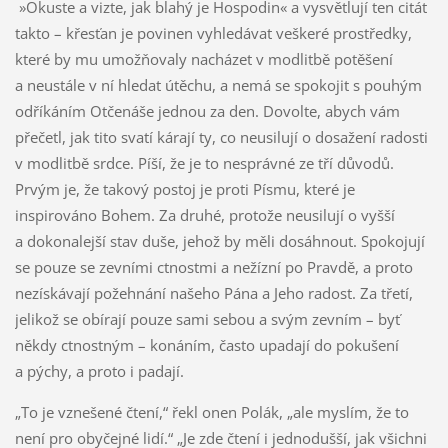
»Okuste a vizte, jak blahý je Hospodin« a vysvětlují ten citát
takto – křesťan je povinen vyhledávat veškeré prostředky,
které by mu umožňovaly nacházet v modlitbě potěšení
a neustále v ní hledat útěchu, a nemá se spokojit s pouhým
odříkáním Otčenáše jednou za den. Dovolte, abych vám
přečetl, jak tito svatí kárají ty, co neusilují o dosažení radosti
v modlitbě srdce. Píší, že je to nesprávné ze tří důvodů.
Prvým je, že takový postoj je proti Písmu, které je
inspirováno Bohem. Za druhé, protože neusilují o vyšší
a dokonalejší stav duše, jehož by měli dosáhnout. Spokojují
se pouze se zevními ctnostmi a nežízní po Pravdě, a proto
nezískávají požehnání našeho Pána a Jeho radost. Za třetí,
jelikož se obírají pouze sami sebou a svým zevním – byť
někdy ctnostným – konáním, často upadají do pokušení
a pýchy, a proto i padají.
„To je vznešené čtení,“ řekl onen Polák, „ale myslím, že to
není pro obyčejné lidí.“ „Je zde čtení i jednodušší, jak všichni