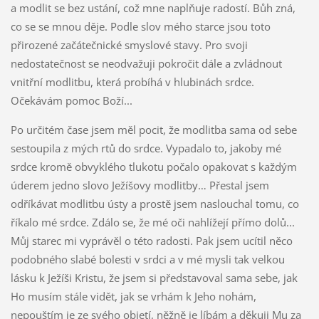
a modlit se bez ustání, což mne naplňuje radostí. Bůh zná,
co se se mnou děje. Podle slov mého starce jsou toto
přirozené začátečnické smyslové stavy. Pro svoji
nedostatečnost se neodvažuji pokročit dále a zvládnout
vnitřní modlitbu, která probíhá v hlubinách srdce.
Očekávám pomoc Boží...
Po určitém čase jsem měl pocit, že modlitba sama od sebe
sestoupila z mých rtů do srdce. Vypadalo to, jakoby mé
srdce kromě obvyklého tlukotu počalo opakovat s každým
úderem jedno slovo Ježíšovy modlitby… Přestal jsem
odříkávat modlitbu ústy a prostě jsem naslouchal tomu, co
říkalo mé srdce. Zdálo se, že mé oči nahlížejí přímo dolů...
Můj starec mi vyprávěl o této radosti. Pak jsem ucítil něco
podobného slabé bolesti v srdci a v mé mysli tak velkou
lásku k Ježíši Kristu, že jsem si představoval sama sebe, jak
Ho musím stále vidět, jak se vrhám k Jeho nohám,
nepouštím je ze svého objetí, něžně je líbám a děkuji Mu za