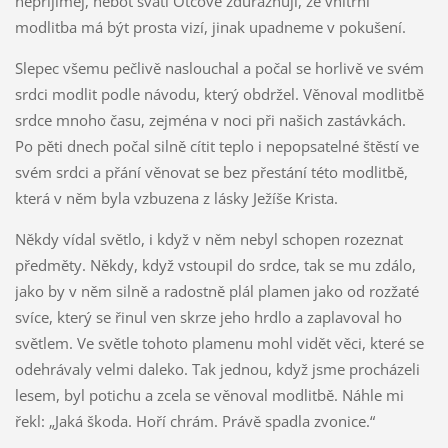
nepřijímej, neboť svatí Otcové zdůrazňují, že vnitřní
modlitba má být prosta vizí, jinak upadneme v pokušení.
Slepec všemu pečlivě naslouchal a počal se horlivě ve svém
srdci modlit podle návodu, který obdržel. Věnoval modlitbě
srdce mnoho času, zejména v noci při našich zastávkách.
Po pěti dnech počal silně cítit teplo i nepopsatelné štěstí ve
svém srdci a přání věnovat se bez přestání této modlitbě,
která v něm byla vzbuzena z lásky Ježíše Krista.
Někdy vídal světlo, i když v něm nebyl schopen rozeznat
předměty. Někdy, když vstoupil do srdce, tak se mu zdálo,
jako by v něm silně a radostně plál plamen jako od rozžaté
svíce, který se řinul ven skrze jeho hrdlo a zaplavoval ho
světlem. Ve světle tohoto plamenu mohl vidět věci, které se
odehrávaly velmi daleko. Tak jednou, když jsme procházeli
lesem, byl potichu a zcela se věnoval modlitbě. Náhle mi
řekl: „Jaká škoda. Hoří chrám. Právě spadla zvonice.“