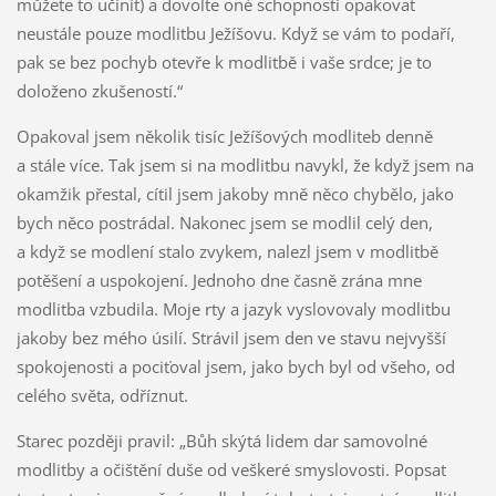
můžete to učinit) a dovolte oné schopnosti opakovat
neustále pouze modlitbu Ježíšovu. Když se vám to podaří,
pak se bez pochyb otevře k modlitbě i vaše srdce; je to
doloženo zkušeností.“
Opakoval jsem několik tisíc Ježíšových modliteb denně
a stále více. Tak jsem si na modlitbu navykl, že když jsem na
okamžik přestal, cítil jsem jakoby mně něco chybělo, jako
bych něco postrádal. Nakonec jsem se modlil celý den,
a když se modlení stalo zvykem, nalezl jsem v modlitbě
potěšení a uspokojení. Jednoho dne časně zrána mne
modlitba vzbudila. Moje rty a jazyk vyslovovaly modlitbu
jakoby bez mého úsilí. Strávil jsem den ve stavu nejvyšší
spokojenosti a pociťoval jsem, jako bych byl od všeho, od
celého světa, odříznut.
Starec později pravil: „Bůh skýtá lidem dar samovolné
modlitby a očištění duše od veškeré smyslovosti. Popsat