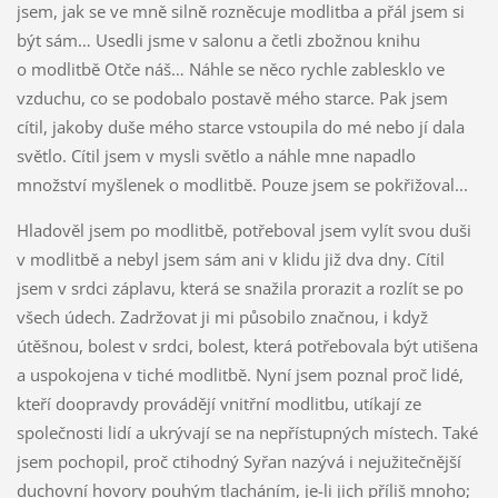
jsem, jak se ve mně silně rozněcuje modlitba a přál jsem si
být sám… Usedli jsme v salonu a četli zbožnou knihu
o modlitbě Otče náš… Náhle se něco rychle zablesklo ve
vzduchu, co se podobalo postavě mého starce. Pak jsem
cítil, jakoby duše mého starce vstoupila do mé nebo jí dala
světlo. Cítil jsem v mysli světlo a náhle mne napadlo
množství myšlenek o modlitbě. Pouze jsem se pokřižoval...
Hladověl jsem po modlitbě, potřeboval jsem vylít svou duši
v modlitbě a nebyl jsem sám ani v klidu již dva dny. Cítil
jsem v srdci záplavu, která se snažila prorazit a rozlít se po
všech údech. Zadržovat ji mi působilo značnou, i když
útěšnou, bolest v srdci, bolest, která potřebovala být utišena
a uspokojena v tiché modlitbě. Nyní jsem poznal proč lidé,
kteří doopravdy provádějí vnitřní modlitbu, utíkají ze
společnosti lidí a ukrývají se na nepřístupných místech. Také
jsem pochopil, proč ctihodný Syřan nazývá i nejužitečnější
duchovní hovory pouhým tlacháním, je-li jich příliš mnoho;