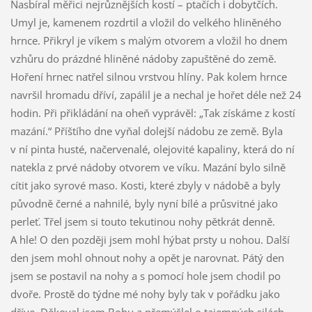
Nasbíral měřici nejrůznějších kostí – ptačích i dobytčích.
Umyl je, kamenem rozdrtil a vložil do velkého hliněného
hrnce. Přikryl je víkem s malým otvorem a vložil ho dnem
vzhůru do prázdné hliněné nádoby zapuštěné do země.
Hoření hrnec natřel silnou vrstvou hlíny. Pak kolem hrnce
navršil hromadu dříví, zapálil je a nechal je hořet déle než 24
hodin. Při přikládání na oheň vyprávěl: „Tak získáme z kostí
mazání.“ Příštího dne vyňal dolejší nádobu ze země. Byla
v ní pinta husté, načervenalé, olejovité kapaliny, která do ní
natekla z prvé nádoby otvorem ve víku. Mazání bylo silně
cítit jako syrové maso. Kosti, které zbyly v nádobě a byly
původně černé a nahnilé, byly nyní bílé a průsvitné jako
perleť. Třel jsem si touto tekutinou nohy pětkrát denně.
A hle! O den později jsem mohl hýbat prsty u nohou. Další
den jsem mohl ohnout nohy a opět je narovnat. Pátý den
jsem se postavil na nohy a s pomocí hole jsem chodil po
dvoře. Prostě do týdne mé nohy byly tak v pořádku jako