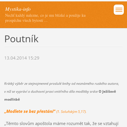
Mystika-info
Nechť každý nalezne, co je mu blízké a použije ku
prospěchu všech bytostí ...
Poutník
13.04.2014 15:29
Krátký výběr ze stejnojmenné proslulé knihy od neznámého ruského autora,
v níž se vypráví o duchovní praxi vnitřního díla modlitby srdce
O Ježíšově
modlitbě
„Modlete se bez přestání“
(1. Soluňským 5,17).
„Těmto slovům apoštola máme rozumět tak, že se vztahují