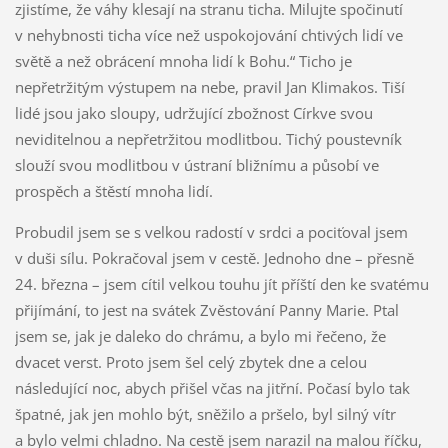
zjistíme, že váhy klesají na stranu ticha. Milujte spočinutí
v nehybnosti ticha více než uspokojování chtivých lidí ve
světě a než obrácení mnoha lidí k Bohu.“ Ticho je
nepřetržitým výstupem na nebe, pravil Jan Klimakos. Tiší
lidé jsou jako sloupy, udržující zbožnost Církve svou
neviditelnou a nepřetržitou modlitbou. Tichý poustevník
slouží svou modlitbou v ústraní bližnímu a působí ve
prospěch a štěstí mnoha lidí.
Probudil jsem se s velkou radostí v srdci a pociťoval jsem
v duši sílu. Pokračoval jsem v cestě. Jednoho dne – přesně
24. března – jsem cítil velkou touhu jít příští den ke svatému
přijímání, to jest na svátek Zvěstování Panny Marie. Ptal
jsem se, jak je daleko do chrámu, a bylo mi řečeno, že
dvacet verst. Proto jsem šel celý zbytek dne a celou
následující noc, abych přišel včas na jitřní. Počasí bylo tak
špatné, jak jen mohlo být, sněžilo a pršelo, byl silný vítr
a bylo velmi chladno. Na cestě jsem narazil na malou říčku,