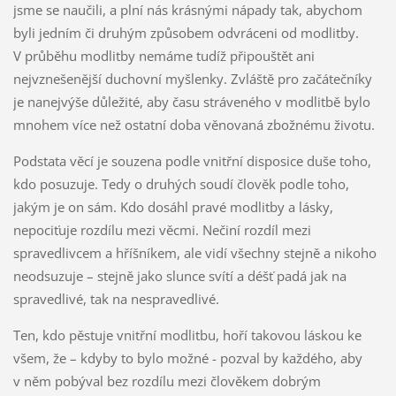
jsme se naučili, a plní nás krásnými nápady tak, abychom
byli jedním či druhým způsobem odvráceni od modlitby.
V průběhu modlitby nemáme tudíž připouštět ani
nejvznešenější duchovní myšlenky. Zvláště pro začátečníky
je nanejvýše důležité, aby času stráveného v modlitbě bylo
mnohem více než ostatní doba věnovaná zbožnému životu.
Podstata věcí je souzena podle vnitřní disposice duše toho,
kdo posuzuje. Tedy o druhých soudí člověk podle toho,
jakým je on sám. Kdo dosáhl pravé modlitby a lásky,
nepociťuje rozdílu mezi věcmi. Nečiní rozdíl mezi
spravedlivcem a hříšníkem, ale vidí všechny stejně a nikoho
neodsuzuje – stejně jako slunce svítí a déšť padá jak na
spravedlivé, tak na nespravedlivé.
Ten, kdo pěstuje vnitřní modlitbu, hoří takovou láskou ke
všem, že – kdyby to bylo možné - pozval by každého, aby
v něm pobýval bez rozdílu mezi člověkem dobrým