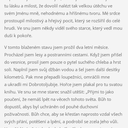
tu lásku a milost, že dovolil nalézt tak velkou útěchu ve
svém Jménu mně, nehodnému a hříšnému tvoru. Mé srdce
prostoupil milostivý a hřejivý pocit, který se rozšířil do celé
hrudi. Ve snu jsem někdy viděl svého starce, který vedl mou
duši k pokoře.
V tomto blaženém stavu jsem prožil dva letní měsíce.
Procházel jsem lesy a postranními cestami. Když jsem přišel
do vesnice, prosil jsem pouze o pytel suchého chleba a hrst
soli. Naplnil jsem svůj džbán vodou a šel jsem další desítky
kilometrů. Pak mne přepadli loupežníci, omráčili mne
a ukradli mi Dobrotoljubije. Hořce jsem plakal pro tu svatou
knihu. Ve snu se mne starec snažil utěšit: „Přijmi to jako
poučení, že nemáš lpět na věcech tohoto světa. Bůh to
dopustil, abys byl uchráněn od pouhé duchovní
poživačnosti. Bůh chce, aby se křesťan naprosto vzdal všech
svých přání, potěšení a lpění, a podrobil se zcela Jeho vůli.