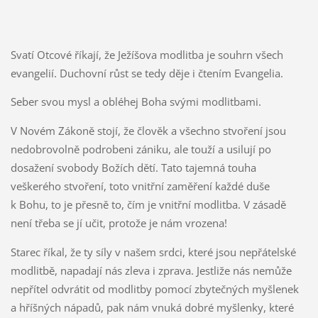
Svatí Otcové říkají, že Ježíšova modlitba je souhrn všech
evangelií. Duchovní růst se tedy děje i čtením Evangelia.
Seber svou mysl a obléhej Boha svými modlitbami.
V Novém Zákoně stojí, že člověk a všechno stvoření jsou
nedobrovolně podrobeni zániku, ale touží a usilují po
dosažení svobody Božích dětí. Tato tajemná touha
veškerého stvoření, toto vnitřní zaměření každé duše
k Bohu, to je přesně to, čím je vnitřní modlitba. V zásadě
není třeba se jí učit, protože je nám vrozena!
Starec říkal, že ty síly v našem srdci, které jsou nepřátelské
modlitbě, napadají nás zleva i zprava. Jestliže nás nemůže
nepřítel odvrátit od modlitby pomocí zbytečných myšlenek
a hříšných nápadů, pak nám vnuká dobré myšlenky, které