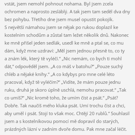
vstát, jsem nemohl pohnout nohama. Byl jsem zcela
ochromen a naprosto zesláblý. A tak jsem tam seděl dva dny
bez pohybu. Třetího dne jsem musel opustit pokojík.
S největší námahou jsem se nějak po rukou doplazil ke
kostelním schodům a zůstal tam ležet několik dnů. Nakonec
ke mně přišel jeden sedlák, usedl ke mně a ptal se, co mu
dám, když mne uzdraví: „Měl jsem jednou přesně to, co ty
a znám lék, který tě vyléčí.“ „Nic nemám, co bych ti mohl
dát,“ odpověděl jsem. „A co máš v batohu?“ „Pouze suchý
chléb a nějaké knihy.“ „A co kdybys pro mne celé léto
pracoval, když tě vyléčím?“ „Vidíte, že mám pouze jednu
ruku, druhá je skoro úplně uschlá, nemohu pracovat.“ „Tak
co umíš?“ „Nic kromě toho, že umím číst a psát.“ „Psát?
Dobře. Tak naučíš mého kluka psát. Umí trochu číst a chci,
aby uměl i psát. Stojí to však moc. Chtějí 20 rublů.“ Souhlasil
jsem a s kostelníkovou pomocí mě dopravil do starých,
prázdných lázní v zadním dvoře domu. Pak mne začal léčit.