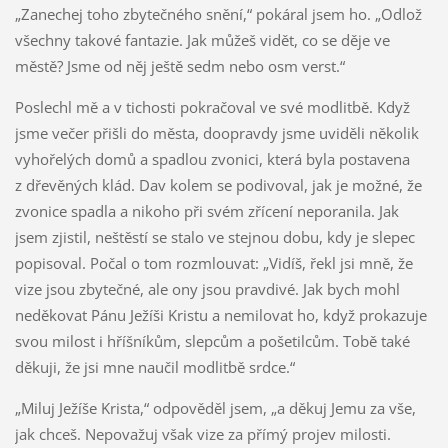
„Zanechej toho zbytečného snění,“ pokáral jsem ho. „Odlož
všechny takové fantazie. Jak můžeš vidět, co se děje ve
městě? Jsme od něj ještě sedm nebo osm verst.“
Poslechl mě a v tichosti pokračoval ve své modlitbě. Když
jsme večer přišli do města, doopravdy jsme uviděli několik
vyhořelých domů a spadlou zvonici, která byla postavena
z dřevěných klád. Dav kolem se podivoval, jak je možné, že
zvonice spadla a nikoho při svém zřícení neporanila. Jak
jsem zjistil, neštěstí se stalo ve stejnou dobu, kdy je slepec
popisoval. Počal o tom rozmlouvat: „Vidíš, řekl jsi mně, že
vize jsou zbytečné, ale ony jsou pravdivé. Jak bych mohl
neděkovat Pánu Ježíši Kristu a nemilovat ho, když prokazuje
svou milost i hříšníkům, slepcům a pošetilcům. Tobě také
děkuji, že jsi mne naučil modlitbě srdce.“
„Miluj Ježíše Krista,“ odpověděl jsem, „a děkuj Jemu za vše,
jak chceš. Nepovažuj však vize za přímý projev milosti.