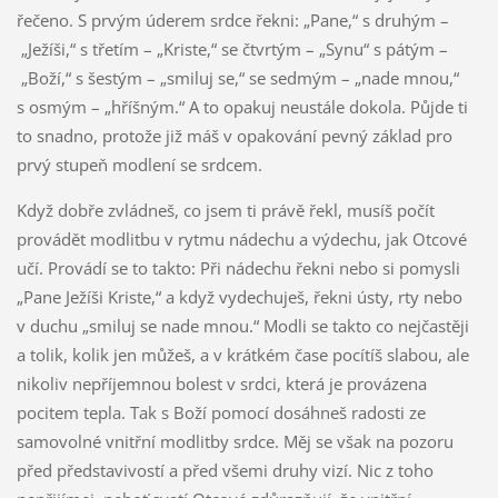
řečeno. S prvým úderem srdce řekni: „Pane,“ s druhým –
„Ježíši,“ s třetím – „Kriste,“ se čtvrtým – „Synu“ s pátým –
„Boží,“ s šestým – „smiluj se,“ se sedmým – „nade mnou,“
s osmým – „hříšným.“ A to opakuj neustále dokola. Půjde ti
to snadno, protože již máš v opakování pevný základ pro
prvý stupeň modlení se srdcem.
Když dobře zvládneš, co jsem ti právě řekl, musíš počít
provádět modlitbu v rytmu nádechu a výdechu, jak Otcové
učí. Provádí se to takto: Při nádechu řekni nebo si pomysli
„Pane Ježíši Kriste,“ a když vydechuješ, řekni ústy, rty nebo
v duchu „smiluj se nade mnou.“ Modli se takto co nejčastěji
a tolik, kolik jen můžeš, a v krátkém čase pocítíš slabou, ale
nikoliv nepříjemnou bolest v srdci, která je provázena
pocitem tepla. Tak s Boží pomocí dosáhneš radosti ze
samovolné vnitřní modlitby srdce. Měj se však na pozoru
před představivostí a před všemi druhy vizí. Nic z toho