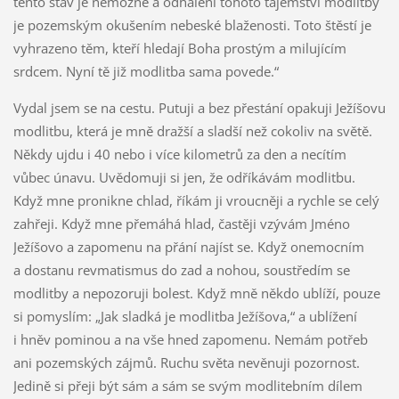
tento stav je nemožné a odhalení tohoto tajemství modlitby
je pozemským okušením nebeské blaženosti. Toto štěstí je
vyhrazeno těm, kteří hledají Boha prostým a milujícím
srdcem. Nyní tě již modlitba sama povede.“
Vydal jsem se na cestu. Putuji a bez přestání opakuji Ježíšovu
modlitbu, která je mně dražší a sladší než cokoliv na světě.
Někdy ujdu i 40 nebo i více kilometrů za den a necítím
vůbec únavu. Uvědomuji si jen, že odříkávám modlitbu.
Když mne pronikne chlad, říkám ji vroucněji a rychle se celý
zahřeji. Když mne přemáhá hlad, častěji vzývám Jméno
Ježíšovo a zapomenu na přání najíst se. Když onemocním
a dostanu revmatismus do zad a nohou, soustředím se
modlitby a nepozoruji bolest. Když mně někdo ublíží, pouze
si pomyslím: „Jak sladká je modlitba Ježíšova,“ a ublížení
i hněv pominou a na vše hned zapomenu. Nemám potřeb
ani pozemských zájmů. Ruchu světa nevěnuji pozornost.
Jedině si přeji být sám a sám se svým modlitebním dílem