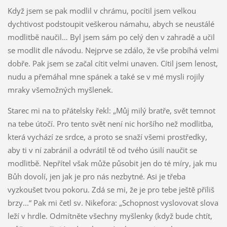
Když jsem se pak modlil v chrámu, pocítil jsem velkou
dychtivost podstoupit veškerou námahu, abych se neustálé
modlitbě naučil… Byl jsem sám po celý den v zahradě a učil
se modlit dle návodu. Nejprve se zdálo, že vše probíhá velmi
dobře. Pak jsem se začal cítit velmi unaven. Cítil jsem lenost,
nudu a přemáhal mne spánek a také se v mé mysli rojily
mraky všemožných myšlenek.
Starec mi na to přátelsky řekl: „Můj milý bratře, svět temnot
na tebe útočí. Pro tento svět není nic horšího než modlitba,
která vychází ze srdce, a proto se snaží všemi prostředky,
aby ti v ní zabránil a odvrátil tě od tvého úsilí naučit se
modlitbě. Nepřítel však může působit jen do té míry, jak mu
Bůh dovolí, jen jak je pro nás nezbytné. Asi je třeba
vyzkoušet tvou pokoru. Zdá se mi, že je pro tebe ještě příliš
brzy...“ Pak mi četl sv. Nikefora: „Schopnost vyslovovat slova
leží v hrdle. Odmítněte všechny myšlenky (když bude chtít,