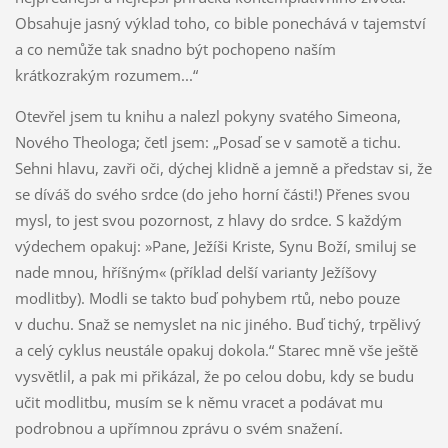
Obsahuje jasný výklad toho, co bible ponechává v tajemství
a co nemůže tak snadno být pochopeno naším
krátkozrakým rozumem...“
Otevřel jsem tu knihu a nalezl pokyny svatého Simeona,
Nového Theologa; četl jsem: „Posaď se v samotě a tichu.
Sehni hlavu, zavři oči, dýchej klidně a jemně a představ si, že
se díváš do svého srdce (do jeho horní části!) Přenes svou
mysl, to jest svou pozornost, z hlavy do srdce. S každým
výdechem opakuj: »Pane, Ježíši Kriste, Synu Boží, smiluj se
nade mnou, hříšným« (příklad delší varianty Ježíšovy
modlitby). Modli se takto buď pohybem rtů, nebo pouze
v duchu. Snaž se nemyslet na nic jiného. Buď tichý, trpělivý
a celý cyklus neustále opakuj dokola.“ Starec mně vše ještě
vysvětlil, a pak mi přikázal, že po celou dobu, kdy se budu
učit modlitbu, musím se k němu vracet a podávat mu
podrobnou a upřímnou zprávu o svém snažení.