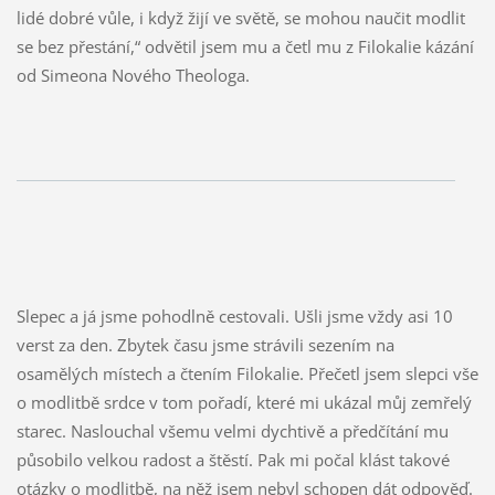
lidé dobré vůle, i když žijí ve světě, se mohou naučit modlit
se bez přestání,“ odvětil jsem mu a četl mu z Filokalie kázání
od Simeona Nového Theologa.
Slepec a já jsme pohodlně cestovali. Ušli jsme vždy asi 10
verst za den. Zbytek času jsme strávili sezením na
osamělých místech a čtením Filokalie. Přečetl jsem slepci vše
o modlitbě srdce v tom pořadí, které mi ukázal můj zemřelý
starec. Naslouchal všemu velmi dychtivě a předčítání mu
působilo velkou radost a štěstí. Pak mi počal klást takové
otázky o modlitbě, na něž jsem nebyl schopen dát odpověď.