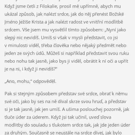
Když jsme četli z Filokalie, prosil mě upřímně, abych mu
ukázal způsob, jak nalézt srdce, jak do něj přenést Božské
Jméno Ježíše Krista a jak nalézt radost ve vnitřní modlitbě
srdcem. Vše jsem mu vysvětlil tímto způsobem: „Nyní jako
slepý nic nevidíš. Umíš si však v mysli představit, co jsi
v minulosti viděl, třeba člověka nebo nějaký předmět nebo
jeden ze svých údů. Můžeš si například představit svou ruku
nebo nohu tak jasně, jako bys ji viděl, obrátit k ní oči a upřít
je na ni, i když ji nevidíš?“
„Ano, mohu,“ odpověděl.
Pak si stejným způsobem představ své srdce, obrať k němu
své oči, jako by ses na ně díval skrze svou hruď, a představ
si je tak jasně, jak jen umíš. A ušima poslouchej pozorně, jak
tluče úder za úderem. Když jsi tak učinil, uveď slova
modlitby do souladu s tlukotem srdce tak, jak jde jeden úder
za druhým. Současně se neustále na srdce dívej, jak bylo