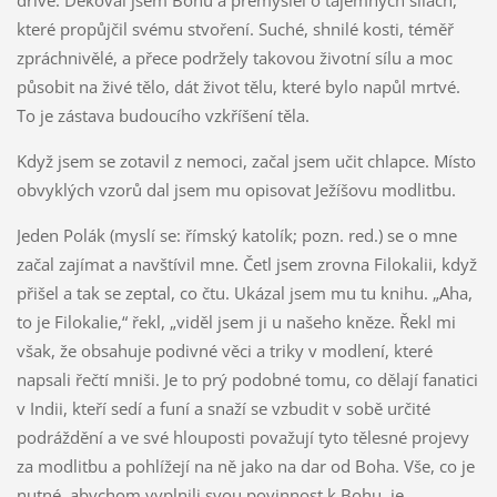
dříve. Děkoval jsem Bohu a přemýšlel o tajemných silách,
které propůjčil svému stvoření. Suché, shnilé kosti, téměř
zpráchnivělé, a přece podržely takovou životní sílu a moc
působit na živé tělo, dát život tělu, které bylo napůl mrtvé.
To je zástava budoucího vzkříšení těla.
Když jsem se zotavil z nemoci, začal jsem učit chlapce. Místo
obvyklých vzorů dal jsem mu opisovat Ježíšovu modlitbu.
Jeden Polák (myslí se: římský katolík; pozn. red.) se o mne
začal zajímat a navštívil mne. Četl jsem zrovna Filokalii, když
přišel a tak se zeptal, co čtu. Ukázal jsem mu tu knihu. „Aha,
to je Filokalie,“ řekl, „viděl jsem ji u našeho kněze. Řekl mi
však, že obsahuje podivné věci a triky v modlení, které
napsali řečtí mniši. Je to prý podobné tomu, co dělají fanatici
v Indii, kteří sedí a funí a snaží se vzbudit v sobě určité
podráždění a ve své hlouposti považují tyto tělesné projevy
za modlitbu a pohlížejí na ně jako na dar od Boha. Vše, co je
nutné, abychom vyplnili svou povinnost k Bohu, je