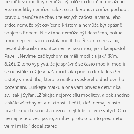
neboť bez modlitby nemůže být ničeho dobrého dosaženo.
Bez modlitby nemůže nalézt cestu k Bohu, nemůže pochopit
pravdu, nemůže se zbavit tělesných žádostí a vášní, jeho
srdce nemůže být osvíceno Kristem a nemůže být spásně
spojen s Bohem. Nic z toho nemůže být dosaženo, pokud
tomu nepředchází neustálá modlitba. Říkám »neustálá«,
neboť dokonalá modlitba není v naší moci, jak říká apoštol
Pavel: „Nevíme, zač bychom se měli modlit a jak,“ (Řím.
8,26). Z toho vyplývá, že je správné se často modlit, modlit
se neustále, což je v naší moci jako prostředek k dosažení
čistoty v modlitbě, která je matkou veškerého duchovního
požehnání. „Získejte matku a ona vám přivede děti,“ říká
sv. Isakij Syřan. „Získejte nejprve sílu modlitby, a pak snadno
získáte všechny ostatní ctnosti. Leč ti, kteří nemají vlastní
praktickou zkušenost a neznají nejhlubší učení svatých Otců,
nemají v této věci jasno, a mluví proto o tomto předmětu
velmi málo,“ dodal starec.