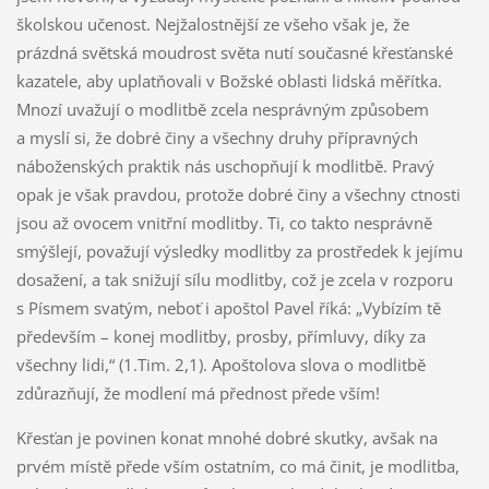
školskou učenost. Nejžalostnější ze všeho však je, že
prázdná světská moudrost světa nutí současné křesťanské
kazatele, aby uplatňovali v Božské oblasti lidská měřítka.
Mnozí uvažují o modlitbě zcela nesprávným způsobem
a myslí si, že dobré činy a všechny druhy přípravných
náboženských praktik nás uschopňují k modlitbě. Pravý
opak je však pravdou, protože dobré činy a všechny ctnosti
jsou až ovocem vnitřní modlitby. Ti, co takto nesprávně
smýšlejí, považují výsledky modlitby za prostředek k jejímu
dosažení, a tak snižují sílu modlitby, což je zcela v rozporu
s Písmem svatým, neboť i apoštol Pavel říká: „Vybízím tě
především – konej modlitby, prosby, přímluvy, díky za
všechny lidi,“ (1.Tim. 2,1). Apoštolova slova o modlitbě
zdůrazňují, že modlení má přednost přede vším!
Křesťan je povinen konat mnohé dobré skutky, avšak na
prvém místě přede vším ostatním, co má činit, je modlitba,