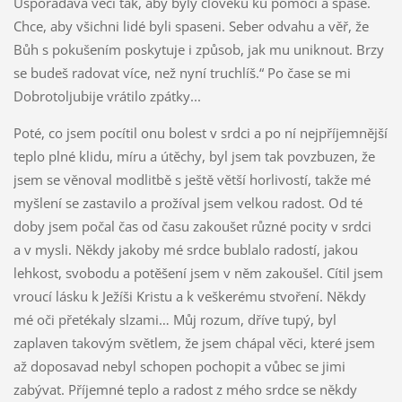
Uspořádává věci tak, aby byly člověku ku pomoci a spáse.
Chce, aby všichni lidé byli spaseni. Seber odvahu a věř, že
Bůh s pokušením poskytuje i způsob, jak mu uniknout. Brzy
se budeš radovat více, než nyní truchlíš.“ Po čase se mi
Dobrotoljubije vrátilo zpátky...
Poté, co jsem pocítil onu bolest v srdci a po ní nejpříjemnější
teplo plné klidu, míru a útěchy, byl jsem tak povzbuzen, že
jsem se věnoval modlitbě s ještě větší horlivostí, takže mé
myšlení se zastavilo a prožíval jsem velkou radost. Od té
doby jsem počal čas od času zakoušet různé pocity v srdci
a v mysli. Někdy jakoby mé srdce bublalo radostí, jakou
lehkost, svobodu a potěšení jsem v něm zakoušel. Cítil jsem
vroucí lásku k Ježíši Kristu a k veškerému stvoření. Někdy
mé oči přetékaly slzami… Můj rozum, dříve tupý, byl
zaplaven takovým světlem, že jsem chápal věci, které jsem
až doposavad nebyl schopen pochopit a vůbec se jimi
zabývat. Příjemné teplo a radost z mého srdce se někdy