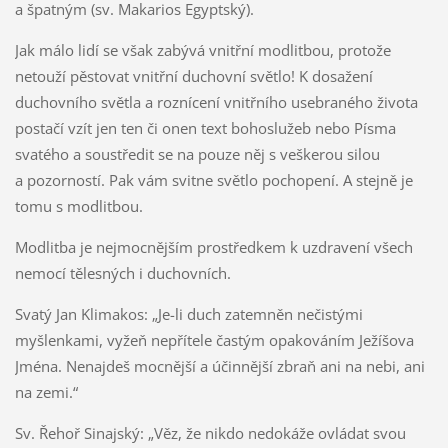
a špatným (sv. Makarios Egyptský).
Jak málo lidí se však zabývá vnitřní modlitbou, protože
netouží pěstovat vnitřní duchovní světlo! K dosažení
duchovního světla a roznícení vnitřního usebraného života
postačí vzít jen ten či onen text bohoslužeb nebo Písma
svatého a soustředit se na pouze něj s veškerou silou
a pozorností. Pak vám svitne světlo pochopení. A stejně je
tomu s modlitbou.
Modlitba je nejmocnějším prostředkem k uzdravení všech
nemocí tělesných i duchovních.
Svatý Jan Klimakos: „Je-li duch zatemněn nečistými
myšlenkami, vyžeň nepřítele častým opakováním Ježíšova
Jména. Nenajdeš mocnější a účinnější zbraň ani na nebi, ani
na zemi.“
Sv. Řehoř Sinajský: „Věz, že nikdo nedokáže ovládat svou