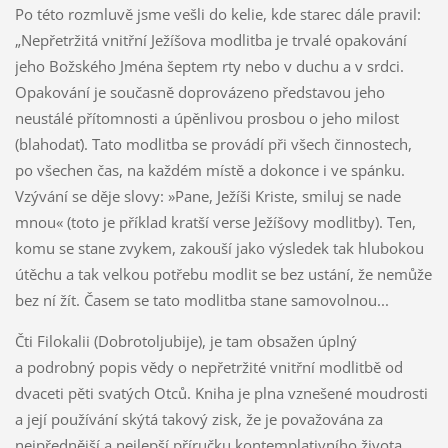
Po této rozmluvě jsme vešli do kelie, kde starec dále pravil:
„Nepřetržitá vnitřní Ježíšova modlitba je trvalé opakování
jeho Božského Jména šeptem rty nebo v duchu a v srdci.
Opakování je současně doprovázeno představou jeho
neustálé přítomnosti a úpěnlivou prosbou o jeho milost
(blahodať). Tato modlitba se provádí při všech činnostech,
po všechen čas, na každém místě a dokonce i ve spánku.
Vzývání se děje slovy: »Pane, Ježíši Kriste, smiluj se nade
mnou« (toto je příklad kratší verse Ježíšovy modlitby). Ten,
komu se stane zvykem, zakouší jako výsledek tak hlubokou
útěchu a tak velkou potřebu modlit se bez ustání, že nemůže
bez ní žít. Časem se tato modlitba stane samovolnou...
Čti Filokalii (Dobrotoljubije), je tam obsažen úplný
a podrobný popis vědy o nepřetržité vnitřní modlitbě od
dvaceti pěti svatých Otců. Kniha je plna vznešené moudrosti
a její používání skýtá takový zisk, že je považována za
nejpřednější a nejlepší příručku kontemplativního života.