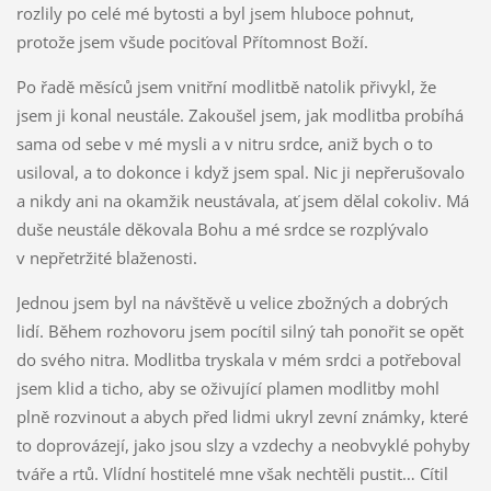
rozlily po celé mé bytosti a byl jsem hluboce pohnut,
protože jsem všude pociťoval Přítomnost Boží.
Po řadě měsíců jsem vnitřní modlitbě natolik přivykl, že
jsem ji konal neustále. Zakoušel jsem, jak modlitba probíhá
sama od sebe v mé mysli a v nitru srdce, aniž bych o to
usiloval, a to dokonce i když jsem spal. Nic ji nepřerušovalo
a nikdy ani na okamžik neustávala, ať jsem dělal cokoliv. Má
duše neustále děkovala Bohu a mé srdce se rozplývalo
v nepřetržité blaženosti.
Jednou jsem byl na návštěvě u velice zbožných a dobrých
lidí. Během rozhovoru jsem pocítil silný tah ponořit se opět
do svého nitra. Modlitba tryskala v mém srdci a potřeboval
jsem klid a ticho, aby se oživující plamen modlitby mohl
plně rozvinout a abych před lidmi ukryl zevní známky, které
to doprovázejí, jako jsou slzy a vzdechy a neobvyklé pohyby
tváře a rtů. Vlídní hostitelé mne však nechtěli pustit… Cítil