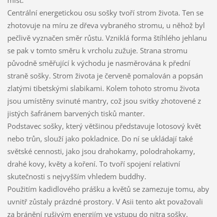
míst.
Centrální energetickou osu sošky tvoří strom života. Ten se
zhotovuje na míru ze dřeva vybraného stromu, u něhož byl
pečlivě vyznačen směr růstu. Vzniklá forma štíhlého jehlanu
se pak v tomto směru k vrcholu zužuje. Strana stromu
původně směřující k východu je nasměrována k přední
straně sošky. Strom života je červeně pomalován a popsán
zlatými tibetskými slabikami. Kolem tohoto stromu života
jsou umístěny svinuté mantry, což jsou svitky zhotovené z
jistých šafránem barvených tisků manter.
Podstavec sošky, který většinou představuje lotosový květ
nebo trůn, slouží jako pokladnice. Do ní se ukládají také
světské cennosti, jako jsou drahokamy, polodrahokamy,
drahé kovy, květy a koření. To tvoří spojení relativní
skutečnosti s nejvyšším vhledem buddhy.
Použitím kadidlového prášku a květů se zamezuje tomu, aby
uvnitř zůstaly prázdné prostory. V Asii tento akt považovali
za bránění rušivým energiím ve vstupu do nitra sošky.