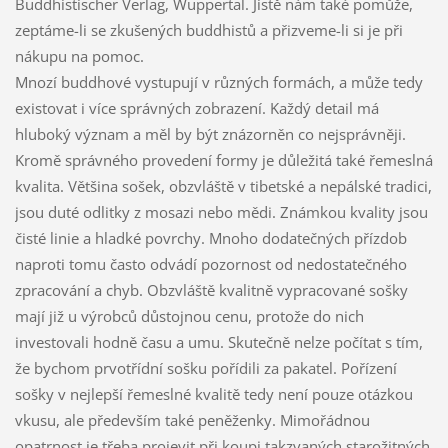
Buddhistischer Verlag, Wuppertal. Jistě nám také pomůže,
zeptáme-li se zkušených buddhistů a přizveme-li si je při
nákupu na pomoc.
Mnozí buddhové vystupují v různých formách, a může tedy
existovat i více správných zobrazení. Každý detail má
hluboký význam a měl by být znázorněn co nejsprávněji.
Kromě správného provedení formy je důležitá také řemeslná
kvalita. Většina sošek, obzvláště v tibetské a nepálské tradici,
jsou duté odlitky z mosazi nebo mědi. Známkou kvality jsou
čisté linie a hladké povrchy. Mnoho dodatečných přízdob
naproti tomu často odvádí pozornost od nedostatečného
zpracování a chyb. Obzvláště kvalitně vypracované sošky
mají již u výrobců důstojnou cenu, protože do nich
investovali hodně času a umu. Skutečně nelze počítat s tím,
že bychom prvotřídní sošku pořídili za pakatel. Pořízení
sošky v nejlepší řemeslné kvalitě tedy není pouze otázkou
vkusu, ale především také peněženky. Mimořádnou
opatrnost je třeba projevit při koupi takzvaných starožitných