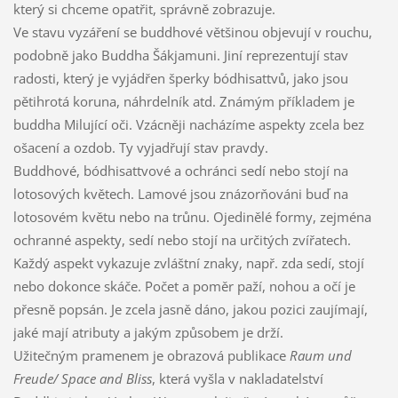
který si chceme opatřit, správně zobrazuje.
Ve stavu vyzáření se buddhové většinou objevují v rouchu,
podobně jako Buddha Šákjamuni. Jiní reprezentují stav
radosti, který je vyjádřen šperky bódhisattvů, jako jsou
pětihrotá koruna, náhrdelník atd. Známým příkladem je
buddha Milující oči. Vzácněji nacházíme aspekty zcela bez
ošacení a ozdob. Ty vyjadřují stav pravdy.
Buddhové, bódhisattvové a ochránci sedí nebo stojí na
lotosových květech. Lamové jsou znázorňováni buď na
lotosovém květu nebo na trůnu. Ojedinělé formy, zejména
ochranné aspekty, sedí nebo stojí na určitých zvířatech.
Každý aspekt vykazuje zvláštní znaky, např. zda sedí, stojí
nebo dokonce skáče. Počet a poměr paží, nohou a očí je
přesně popsán. Je zcela jasně dáno, jakou pozici zaujímají,
jaké mají atributy a jakým způsobem je drží.
Užitečným pramenem je obrazová publikace
Raum und
Freude/ Space and Bliss
, která vyšla v nakladatelství