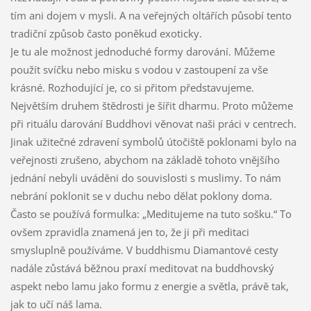
tím ani dojem v mysli. A na veřejných oltářích působí tento
tradiční způsob často poněkud exoticky.
Je tu ale možnost jednoduché formy darování. Můžeme
použít svíčku nebo misku s vodou v zastoupení za vše
krásné. Rozhodující je, co si přitom představujeme.
Největším druhem štědrosti je šířit dharmu. Proto můžeme
při rituálu darování Buddhovi věnovat naši práci v centrech.
Jinak užitečné zdravení symbolů útočiště poklonami bylo na
veřejnosti zrušeno, abychom na základě tohoto vnějšího
jednání nebyli uváděni do souvislosti s muslimy. To nám
nebrání poklonit se v duchu nebo dělat poklony doma.
Často se používá formulka: „Meditujeme na tuto sošku.“ To
ovšem zpravidla znamená jen to, že ji při meditaci
smysluplně používáme. V buddhismu Diamantové cesty
nadále zůstává běžnou praxí meditovat na buddhovský
aspekt nebo lamu jako formu z energie a světla, právě tak,
jak to učí náš lama.