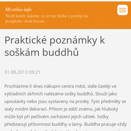
Mystika-info
Nechť každý nalezne, co je mu blízké a použije ku
prospěchu všech bytostí ...
Praktické poznámky k
soškám buddhů
31.08.2013 09:21
Procházíme-li dnes nákupní centra měst, stále častěji ve
výkladních skříních nalézáme sošky buddhů. Slouží jako
upoutávky nebo jsou vystaveny na prodej. Tyto předměty se
staly módní dekorací. Přitom je stěží známo, jak hluboký
může být při pečlivém zacházení jejich užitek. Sošky
představují přítomnost buddhy a lamy. Buddha pracuje vždy