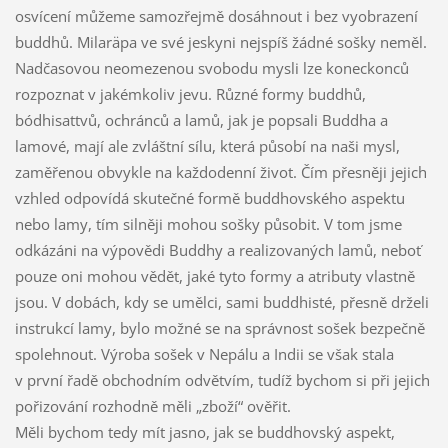
osvícení
můžeme samozřejmě dosáhnout i bez vyobrazení
buddhů. Milaräpa ve své jeskyni nejspíš žádné sošky neměl.
Nadčasovou neomezenou svobodu mysli lze koneckonců
rozpoznat v jakémkoliv jevu. Různé formy buddhů,
bódhisattvů, ochránců a lamů, jak je popsali Buddha a
lamové, mají ale zvláštní sílu, která působí na naši mysl,
zaměřenou obvykle na každodenní život. Čím přesněji jejich
vzhled odpovídá skutečné formě buddhovského aspektu
nebo lamy, tím silněji mohou sošky působit. V tom jsme
odkázáni na výpovědi Buddhy a realizovaných lamů, neboť
pouze oni mohou vědět, jaké tyto formy a atributy vlastně
jsou. V dobách, kdy se umělci, sami buddhisté, přesně drželi
instrukcí lamy, bylo možné se na správnost sošek bezpečně
spolehnout. Výroba sošek v Nepálu a Indii se však stala
v první řadě obchodním odvětvím, tudíž bychom si při jejich
pořizování rozhodně měli „zboží“ ověřit.
Měli bychom tedy mít jasno, jak se buddhovský aspekt,