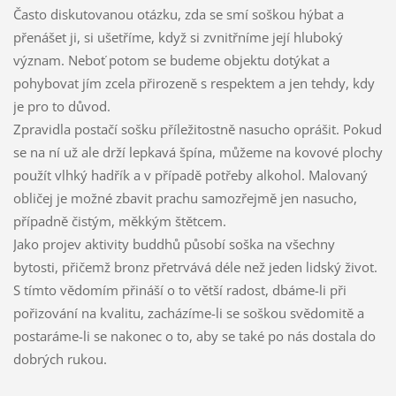
Často diskutovanou otázku, zda se smí soškou hýbat a
přenášet ji, si ušetříme, když si zvnitřníme její hluboký
význam. Neboť potom se budeme objektu dotýkat a
pohybovat jím zcela přirozeně s respektem a jen tehdy, kdy
je pro to důvod.
Zpravidla postačí sošku příležitostně nasucho oprášit. Pokud
se na ní už ale drží lepkavá špína, můžeme na kovové plochy
použít vlhký hadřík a v případě potřeby alkohol. Malovaný
obličej je možné zbavit prachu samozřejmě jen nasucho,
případně čistým, měkkým štětcem.
Jako projev aktivity buddhů působí soška na všechny
bytosti, přičemž bronz přetrvává déle než jeden lidský život.
S tímto vědomím přináší o to větší radost, dbáme-li při
pořizování na kvalitu, zacházíme-li se soškou svědomitě a
postaráme-li se nakonec o to, aby se také po nás dostala do
dobrých rukou.