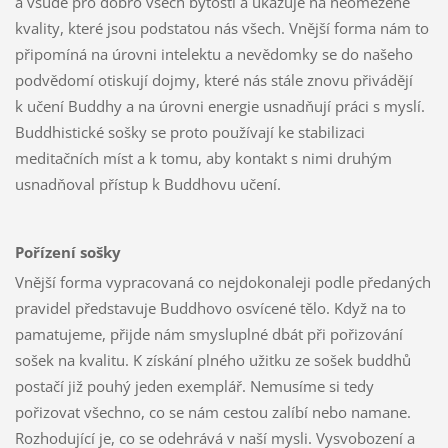
a všude pro dobro všech bytostí a ukazuje na neomezené
kvality, které jsou podstatou nás všech. Vnější forma nám to
připomíná na úrovni intelektu a nevědomky se do našeho
podvědomí otiskují dojmy, které nás stále znovu přivádějí
k učení Buddhy a na úrovni energie usnadňují práci s myslí.
Buddhistické sošky se proto používají ke stabilizaci
meditačních míst a k tomu, aby kontakt s nimi druhým
usnadňoval přístup k Buddhovu učení.
Pořízení sošky
Vnější forma vypracovaná co nejdokonaleji podle předaných
pravidel představuje Buddhovo osvícené tělo. Když na to
pamatujeme, přijde nám smysluplné dbát při pořizování
sošek na kvalitu. K získání plného užitku ze sošek buddhů
postačí již pouhý jeden exemplář. Nemusíme si tedy
pořizovat všechno, co se nám cestou zalíbí nebo namane.
Rozhodující je, co se odehrává v naší mysli. Vysvobození a