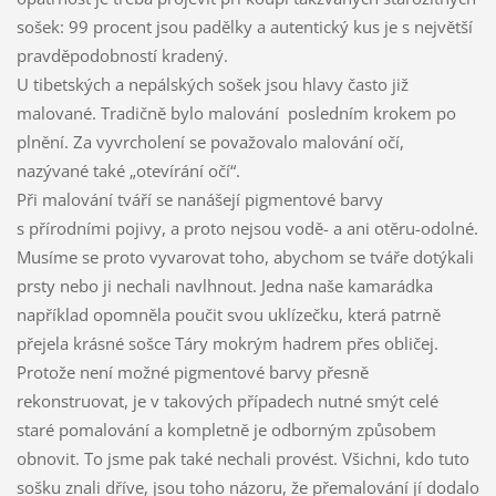
sošek: 99 procent jsou padělky a autentický kus je s největší
pravděpodobností kradený.
U tibetských a nepálských sošek jsou hlavy často již
malované. Tradičně bylo malování posledním krokem po
plnění. Za vyvrcholení se považovalo malování očí,
nazývané také „otevírání očí“.
Při malování tváří se nanášejí pigmentové barvy
s přírodními pojivy, a proto nejsou vodě- a ani otěru-odolné.
Musíme se proto vyvarovat toho, abychom se tváře dotýkali
prsty nebo ji nechali navlhnout. Jedna naše kamarádka
například opomněla poučit svou uklízečku, která patrně
přejela krásné sošce Táry mokrým hadrem přes obličej.
Protože není možné pigmentové barvy přesně
rekonstruovat, je v takových případech nutné smýt celé
staré pomalování a kompletně je odborným způsobem
obnovit. To jsme pak také nechali provést. Všichni, kdo tuto
sošku znali dříve, jsou toho názoru, že přemalování jí dodalo