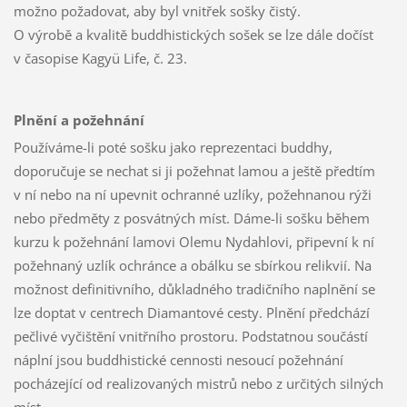
možno požadovat, aby byl vnitřek sošky čistý.
O výrobě a kvalitě buddhistických sošek se lze dále dočíst
v časopise Kagyü Life, č. 23.
Plnění a požehnání
Používáme-li poté sošku jako reprezentaci buddhy,
doporučuje se nechat si ji požehnat lamou a ještě předtím
v ní nebo na ní upevnit ochranné uzlíky, požehnanou rýži
nebo předměty z posvátných míst. Dáme-li sošku během
kurzu k požehnání lamovi Olemu Nydahlovi, připevní k ní
požehnaný uzlík ochránce a obálku se sbírkou relikvií. Na
možnost definitivního, důkladného tradičního naplnění se
lze doptat v centrech Diamantové cesty. Plnění předchází
pečlivé vyčištění vnitřního prostoru. Podstatnou součástí
náplní jsou buddhistické cennosti nesoucí požehnání
pocházející od realizovaných mistrů nebo z určitých silných