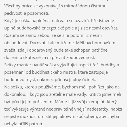
Všechny práce se vykonávají s mimořádnou čistotou,
pečlivostí a pozorností.
Když je soška naplněna, natrvalo se uzavírá. Představuje
úplné buddhovské energetické pole a již se nesmí otevírat.
Rozumí se samo sebou, že se s ní potom již nesmí
obchodovat. Darovat ji ale můžeme. Měli bychom ovšem
zvážit, zda ji obdarovaný bude také schopen patřičně
docenit a skutečně za ni převzít zodpovědnost.
Svitky manter uvnitř sošky vyjadřující aspekt řeči buddhy a
požehnání od buddhistického mistra, které zastupuje
buddhovu mysl, nakonec přinášejí plný účinek.
Na sošku, kterou používáme, bychom měli pohlížet jako na
dokonalou, i když jsou zřetelné malé vady. Kritičtí jsme měli
být před jejím pořízením. Máme-li již svůj exemplář, který
teď vykazuje výrazné neopravitelné vnější nedostatky, nabízí
se ještě možnost umístit jej takovým způsobem, aby chyba
nebyla příliš patrná.