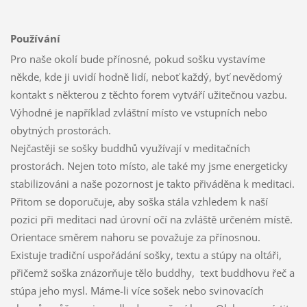
Používání
Pro naše okolí bude přínosné, pokud sošku vystavíme
někde, kde ji uvidí hodně lidí, neboť každý, byť nevědomý
kontakt s některou z těchto forem vytváří užitečnou vazbu.
Výhodné je například zvláštní místo ve vstupních nebo
obytných prostorách.
Nejčastěji se sošky buddhů využívají v meditačních
prostorách. Nejen toto místo, ale také my jsme energeticky
stabilizováni a naše pozornost je takto přiváděna k meditaci.
Přitom se doporučuje, aby soška stála vzhledem k naší
pozici při meditaci nad úrovní očí na zvláště určeném místě.
Orientace směrem nahoru se považuje za přínosnou.
Existuje tradiční uspořádání sošky, textu a stúpy na oltáři,
přičemž soška znázorňuje tělo buddhy, text buddhovu řeč a
stúpa jeho mysl. Máme-li více sošek nebo svinovacích