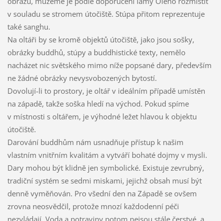
obrazů, můžeme je podle doporučení lamy Oleho rozmístit
v souladu se stromem útočiště. Stúpa přitom reprezentuje
také sanghu.
Na oltáři by se kromě objektů útočiště, jako jsou sošky,
obrázky buddhů, stúpy a buddhistické texty, nemělo
nacházet nic světského mimo níže popsané dary, především
ne žádné obrázky nevysvobozených bytostí.
Dovolují-li to prostory, je oltář v ideálním případě umístěn
na západě, takže soška hledí na východ. Pokud spíme
v místnosti s oltářem, je výhodné ležet hlavou k objektu
útočiště.
Darování buddhům nám usnadňuje přístup k našim
vlastním vnitřním kvalitám a vytváří bohaté dojmy v mysli.
Dary mohou být klidně jen symbolické. Existuje zevrubný,
tradiční systém se sedmi miskami, jejichž obsah musí být
denně vyměňován. Pro všední den na Západě se ovšem
zrovna neosvědčil, protože mnozí každodenní péči
nezvládají. Voda a potraviny potom nejsou stále čerstvé, a