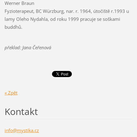
Werner Braun
Fyzioterapeut, BC Würzburg, nar. r. 1964, útočiště r.1993 u
lamy Oleho Nydahla, od roku 1999 pracuje se soškami
buddhů.
překlad: Jana Čeřenová
« Zpět
Kontakt
info@mys
tika.cz