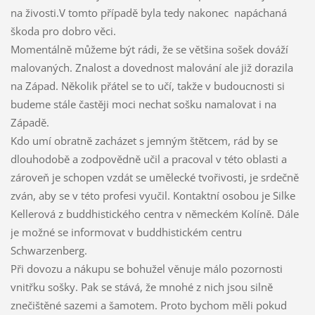
na živosti.V tomto případě byla tedy nakonec napáchaná
škoda pro dobro věci.
Momentálně můžeme být rádi, že se většina sošek dováží
malovaných. Znalost a dovednost malování ale již dorazila
na Západ. Několik přátel se to učí, takže v budoucnosti si
budeme stále častěji moci nechat sošku namalovat i na
Západě.
Kdo umí obratně zacházet s jemným štětcem, rád by se
dlouhodobě a zodpovědně učil a pracoval v této oblasti a
zároveň je schopen vzdát se umělecké tvořivosti, je srdečně
zván, aby se v této profesi vyučil. Kontaktní osobou je Silke
Kellerová z buddhistického centra v německém Kolíně. Dále
je možné se informovat v buddhistickém centru
Schwarzenberg.
Při dovozu a nákupu se bohužel věnuje málo pozornosti
vnitřku sošky. Pak se stává, že mnohé z nich jsou silně
znečištěné sazemi a šamotem. Proto bychom měli pokud