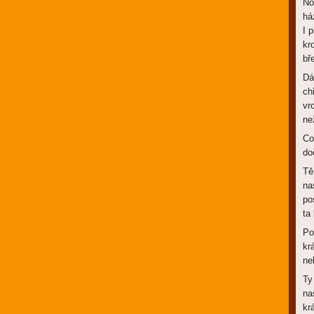
No
há
I 
kr
bř
Dá
ch
vr
ne
Co
do
Tě
na
po
ta
Po
kr
ne
Ty
na
kr