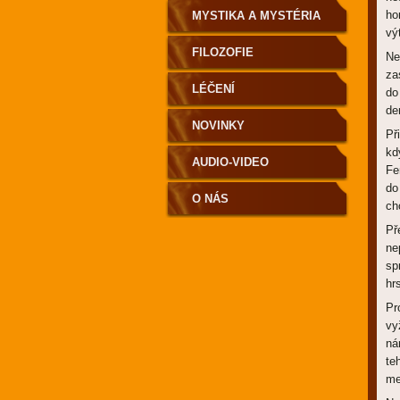
ho
MYSTIKA A MYSTÉRIA
vý
FILOZOFIE
Ne
za
LÉČENÍ
do
de
NOVINKY
Př
kd
AUDIO-VIDEO
Fe
do
O NÁS
ch
Př
ne
sp
hr
Pr
vy
ná
te
me