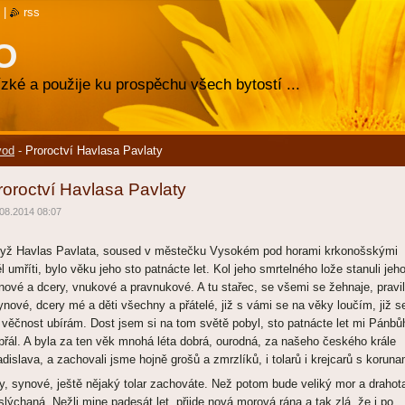
|
rss
O
zké a použije ku prospěchu všech bytostí ...
vod
-
Proroctví Havlasa Pavlaty
roroctví Havlasa Pavlaty
08.2014 08:07
yž Havlas Pavlata, soused v městečku Vysokém pod horami krkonošskými
l umříti, bylo věku jeho sto patnácte let. Kol jeho smrtelného lože stanuli jeh
nové a dcery, vnukové a pravnukové. A tu stařec, se všemi se žehnaje, pravil
ynové, dcery mé a děti všechny a přátelé, již s vámi se na věky loučím, již s
 věčnost ubírám. Dost jsem si na tom světě pobyl, sto patnácte let mi Pánbů
přál. A byla za ten věk mnohá léta dobrá, ourodná, za našeho českého krále
adislava, a zachovali jsme hojně grošů a zmrzlíků, i tolarů i krejcarů s koruna
vy, synové, ještě nějaký tolar zachováte. Než potom bude veliký mor a drahot
slýchaná. Nežli mine padesát let, přijde nová morová rána a tak zlá, že i po