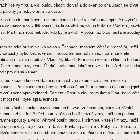
rách lidé vymrou a vlci budou choditi do vsí a do oken po chalupách se dívat
t, jako by již nebylo ani živé duše.
ž poté bude mor hlavní; nastane pomalu hned v zimě o masopustě a vydrží
se do vánoc a tolik lidí porazí, že bude obilí na poli stát do sv. Václava, někde
 sv. Martina, neboť nebude, kdo by je sklidil. A potom už brzo nastane soudn
n.
itom se také strhne veliká vojna v Čechách, mnohem větší a hroznější, nežli
y za Žižky byla. Čechové sami budou se nesnadit a vezmou si za krále
rdinanda. Divní národové, Vlaši, Nydrlandi, Francouzově krom Němců budou 
 Čech trousit a vynesou Čechům všechny dobré peníze a do našich hor budo
odit pro drahé kamení.
ed tou zkázou bude veliká neupřímnost v českém království a všeliké
pravosti. Páni budou poddaný lid nelítostně soužit a nebude u nich ani u jejic
rávců žádné spravedlnosti. Samému Bohu budou se rouhat a říkat, že je větš
st moci nežli pytel spravedlnosti.
oto se všichni sedláci pozdvihnou proti svým vrchnostem, pány ze zámků
ženou a zbijí. Ještě před touto zkázou uhodí hrozné zimy, sněhu napadnou
ramné spousty a velicí větrové bouřiti budou. I přitrhnou krutější mrazy, nežli
hdáž panovaly, když jsem já Havlas Pavlata pálil milíř v Rokytnici. Tenkráte
dvěd nemohl v lese obstáti pro hroznou zimu a přišel se ohřívat k mému milíř