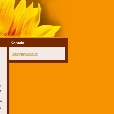
Kontakt
info@mys
tika.cz
o
:
e
h
mi.
a