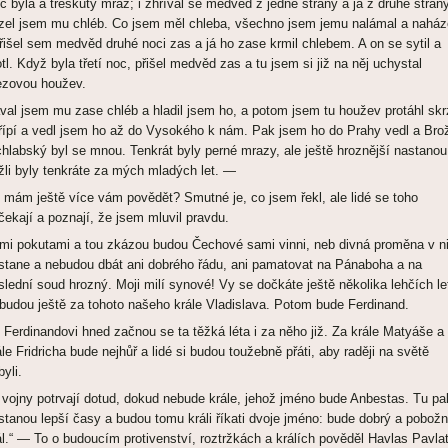
c byla a třeskutý mráz; i zhříval se medvěd z jedné strany a já z druhé stran
zel jsem mu chléb. Co jsem měl chleba, všechno jsem jemu nalámal a naház
přišel sem medvěd druhé noci zas a já ho zase krmil chlebem. A on se sytil a
otl. Když byla třetí noc, přišel medvěd zas a tu jsem si již na něj uchystal
ezovou houžev.
val jsem mu zase chléb a hladil jsem ho, a potom jsem tu houžev protáhl skr
řípí a vedl jsem ho až do Vysokého k nám. Pak jsem ho do Prahy vedl a Bro
chlabský byl se mnou. Tenkrát byly perné mrazy, ale ještě hroznější nastanou
žli byly tenkráte za mých mladých let. —
 mám ještě více vám povědět? Smutné je, co jsem řekl, ale lidé se toho
čekají a poznají, že jsem mluvil pravdu.
mi pokutami a tou zkázou budou Čechové sami vinni, neb divná proměna v n
stane a nebudou dbát ani dobrého řádu, ani pamatovat na Pánaboha a na
slední soud hrozný. Moji milí synové! Vy se dočkáte ještě několika lehčích le
 budou ještě za tohoto našeho krále Vladislava. Potom bude Ferdinand.
 Ferdinandovi hned začnou se ta těžká léta i za něho již. Za krále Matyáše a
ále Fridricha bude nejhůř a lidé si budou toužebně přáti, aby raději na světě
byli.
 vojny potrvají dotud, dokud nebude krále, jehož jméno bude Anbestas. Tu pa
stanou lepší časy a budou tomu králi říkati dvoje jméno: bude dobrý a pobož
ál.“ — To o budoucím protivenství, roztržkách a králích pověděl Havlas Pavla