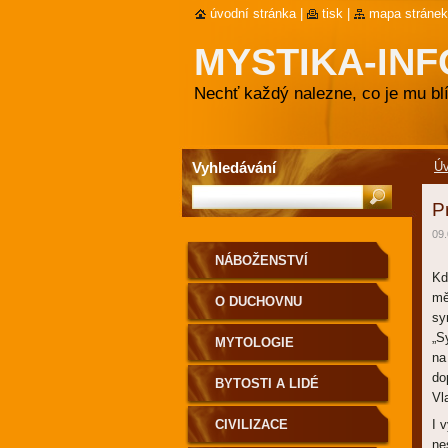
úvodní stránka
|
tisk
|
mapa stránek
MYSTIKA-INF
Nechť každý nalezne, co je mu blí
Vyhledávání
Ú
P
09.
NÁBOŽENSTVÍ
Kd
mě
O DUCHOVNU
sy
„S
MYTOLOGIE
na
do
BYTOSTI A LIDÉ
Vl
CIVILIZACE
I 
ne