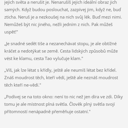
jejich světa a nerušit je. Nenarušíš jejich ideální obraz jich
samých. Když budou poslouchat, zazpívej jim, když ne, buď
zticha. Neruš je a nezkoušej na nich svůj lék. Buď mezi nimi.
Nemůžeš být nic jiného, nežli jedním z nich. Pak můžeš
uspět!"
„Je snadné sedět tiše a nezanechávat stopu, je ale obtížné
kráčet a nedotýkat se země. Cesta lidských způsobů může
vést ke klamu, cesta Tao vylučuje klam."
„Víš, jak lze létat s křídly, ještě ale neumíš létat bez křídel.
Znáš moudrost těch, kteří vědí, ještě ale neznáš moudrost
těch kteří ne‑vědí."
„Podívej se na toto okno: není to nic než jen díra ve zdi. Díky
tomu je ale místnost plná světla. Člověk plný světla svojí
přítomností nenápadně přeměňuje ostatní."