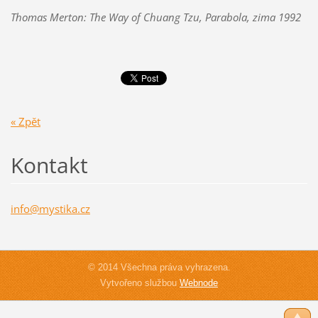
Thomas Merton: The Way of Chuang Tzu, Parabola, zima
1992
« Zpět
Kontakt
info@mys
tika.cz
© 2014 Všechna práva vyhrazena.
Vytvořeno službou
Webnode