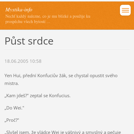
Mystika-info
Nechť každý nalezne, co je mu blízké a použije ku
prospěchu všech bytostí ...
Půst srdce
18.06.2005 10:58
Yen Hui, přední Konfuciův žák, se chystal opustit svého
mistra.
„Kam jdeš?" zeptal se Konfucius.
„Do Wei."
„Proč?"
„Slyšel jsem, že vládce Wei je vášnivý a smyslný a pečuje