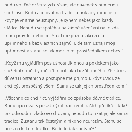
budu vnitřně držet svých zásad, ale navenek s ním budu
souhlasit. Budu apelovat na tradici a příklady minulosti. I
když je vnitřně neústupný, je synem nebes jako každý
vládce. Nebudu se spoléhat na žádné učení ani na to zda
mám pravdu, nebo ne. Snad mě pozná jako zcela
upřímného a bez vlastních zájmů. Lidé tam uznají mojí
upřímnost a stanu se tak mezi nimi prostředníkem nebes."
„Když mu vyjádřím poslušnost úklonou a poklekem jako
služebník, měl by mě přijmout jako bezúhonného. Získám si
důvěru i ostatních a postupně mě přijmou, když uvidí, že
chci být prospěšný všem. Stanu se tak jejich prostředníkem."
„Všechno co chci říct, vyjádřím po způsobu dávné tradice.
Budu operovat s posvátnými tradicemi našich předků. I když
tak odsoudím vládcovo chování, nebudu to říkat já, ale sama
tradice. Zůstanu tak čestným a nikoho neurazím. Stanu se
prostředníkem tradice. Bude to tak správné?"