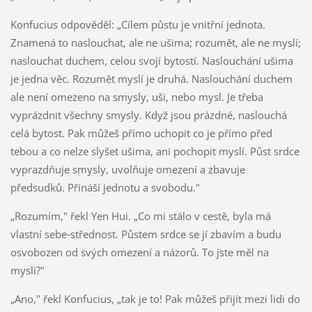
Konfucius odpověděl: „Cílem půstu je vnitřní jednota.
Znamená to naslouchat, ale ne ušima; rozumět, ale ne myslí;
naslouchat duchem, celou svojí bytostí. Naslouchání ušima
je jedna věc. Rozumět myslí je druhá. Naslouchání duchem
ale není omezeno na smysly, uši, nebo mysl. Je třeba
vyprázdnit všechny smysly. Když jsou prázdné, naslouchá
celá bytost. Pak můžeš přímo uchopit co je přímo před
tebou a co nelze slyšet ušima, ani pochopit myslí. Půst srdce
vyprazdňuje smysly, uvolňuje omezení a zbavuje
předsudků. Přináší jednotu a svobodu."
„Rozumím," řekl Yen Hui. „Co mi stálo v cestě, byla má
vlastní sebe‑střednost. Půstem srdce se jí zbavím a budu
osvobozen od svých omezení a názorů. To jste měl na
mysli?"
„Ano," řekl Konfucius, „tak je to! Pak můžeš přijít mezi lidi do