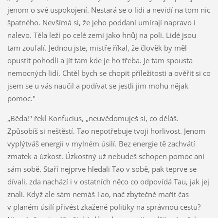
jenom o své uspokojení. Nestará se o lidi a nevidí na tom nic
špatného. Nevšímá si, že jeho poddaní umírají napravo i
nalevo. Těla leží po celé zemi jako hnůj na poli. Lidé jsou
tam zoufalí. Jednou jste, mistře říkal, že člověk by měl
opustit pohodlí a jít tam kde je ho třeba. Je tam spousta
nemocných lidí. Chtěl bych se chopit příležitosti a ověřit si co
jsem se u vás naučil a podívat se jestli jim mohu nějak
pomoc."
„Běda!" řekl Konfucius, „neuvědomuješ si, co děláš.
Způsobíš si neštěstí. Tao nepotřebuje tvoji horlivost. Jenom
vyplýtváš energii v mylném úsilí. Bez energie tě zachvátí
zmatek a úzkost. Úzkostný už nebudeš schopen pomoc ani
sám sobě. Staří nejprve hledali Tao v sobě, pak teprve se
dívali, zda nachází i v ostatních něco co odpovídá Tau, jak jej
znali. Když ale sám nemáš Tao, nač zbytečně mařit čas
v planém úsilí přivést zkažené politiky na správnou cestu?