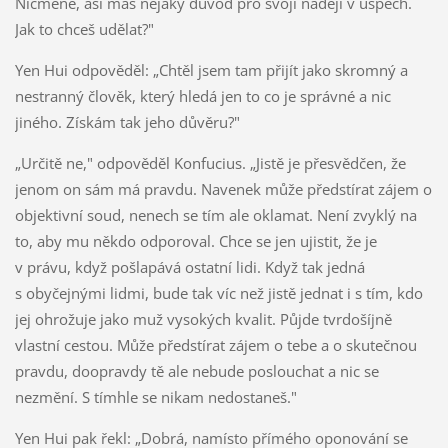
Nicméně, asi máš nějaký důvod pro svoji naději v úspěch.
Jak to chceš udělat?"
Yen Hui odpověděl: „Chtěl jsem tam přijít jako skromný a
nestranný člověk, který hledá jen to co je správné a nic
jiného. Získám tak jeho důvěru?"
„Určitě ne," odpověděl Konfucius. „Jistě je přesvědčen, že
jenom on sám má pravdu. Navenek může předstírat zájem o
objektivní soud, nenech se tím ale oklamat. Není zvyklý na
to, aby mu někdo odporoval. Chce se jen ujistit, že je
v právu, když pošlapává ostatní lidi. Když tak jedná
s obyčejnými lidmi, bude tak víc než jistě jednat i s tím, kdo
jej ohrožuje jako muž vysokých kvalit. Půjde tvrdošíjně
vlastní cestou. Může předstírat zájem o tebe a o skutečnou
pravdu, doopravdy tě ale nebude poslouchat a nic se
nezmění. S tímhle se nikam nedostaneš."
Yen Hui pak řekl: „Dobrá, namísto přímého oponování se