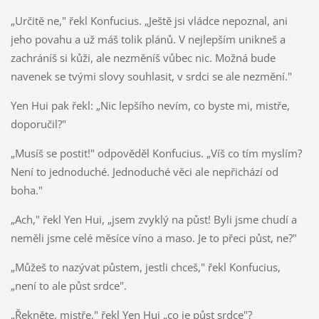
„Určitě ne," řekl Konfucius. „Ještě jsi vládce nepoznal, ani
jeho povahu a už máš tolik plánů. V nejlepším unikneš a
zachráníš si kůži, ale nezměníš vůbec nic. Možná bude
navenek se tvými slovy souhlasit, v srdci se ale nezmění."
Yen Hui pak řekl: „Nic lepšího nevím, co byste mi, mistře,
doporučil?"
„Musíš se postit!" odpověděl Konfucius. „Víš co tím myslím?
Není to jednoduché. Jednoduché věci ale nepřichází od
boha."
„Ach," řekl Yen Hui, „jsem zvyklý na půst! Byli jsme chudí a
neměli jsme celé měsíce víno a maso. Je to přeci půst, ne?"
„Můžeš to nazývat půstem, jestli chceš," řekl Konfucius,
„není to ale půst srdce".
„Řekněte, mistře," řekl Yen Hui „co je půst srdce"?