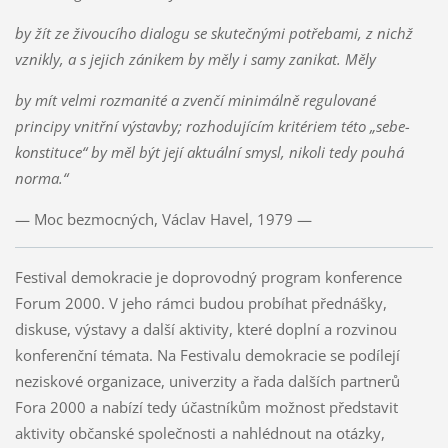
by žít ze živoucího dialogu se skutečnými potřebami, z nichž
vznikly, a s jejich zánikem by měly i samy zanikat. Měly
by mít velmi rozmanité a zvenčí minimálně regulované
principy vnitřní výstavby; rozhodujícím kritériem této „sebe-
konstituce“ by měl být její aktuální smysl, nikoli tedy pouhá
norma.“
— Moc bezmocných, Václav Havel, 1979 —
Festival demokracie je doprovodný program konference
Forum 2000. V jeho rámci budou probíhat přednášky,
diskuse, výstavy a další aktivity, které doplní a rozvinou
konferenční témata. Na Festivalu demokracie se podílejí
neziskové organizace, univerzity a řada dalších partnerů
Fora 2000 a nabízí tedy účastníkům možnost představit
aktivity občanské společnosti a nahlédnout na otázky,