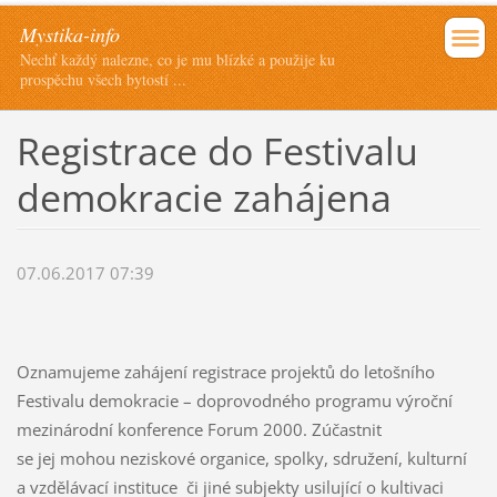
Mystika-info
Nechť každý nalezne, co je mu blízké a použije ku
prospěchu všech bytostí ...
Registrace do Festivalu
demokracie zahájena
07.06.2017 07:39
Oznamujeme zahájení registrace projektů do letošního
Festivalu demokracie – doprovodného programu výroční
mezinárodní konference Forum 2000. Zúčastnit
se jej mohou neziskové organice, spolky, sdružení, kulturní
a vzdělávací instituce či jiné subjekty usilující o kultivaci