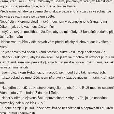
 všem, kteří jsou v Římě, milovaným Božím, povolaným svatým: Milost vám 
koj od Boha, našeho Otce, a od Pána Ježíše Krista.
 Především pak děkuji svému Bohu skrze Ježíše Krista za vás všechny, že
še víra se rozhlašuje po celém světě.
 Neboť Bůh, kterému sloužím svým duchem v evangeliu jeho Syna, je mi
ědkem, jak se o vás neustále zmiňuji,
. když ve svých modlitbách žádám, aby se mi někdy už konečně podařilo přijí
Boží vůle k vám.
. Neboť vás toužím vidět, abych vám předal nějaký duchovní dar k vašemu
sílení,
. to jest abych byl spolu s vámi potěšen skrze vaši i moji společnou víru.
. Nechci však bratři, abyste nevěděli, že jsem se mnohokrát rozhodl přijít k 
le až dosud jsem měl překážky), abych měl nějaké ovoce i mezi vámi, tak jak
zi ostatními národy.
. Jsem dlužníkem Řeků i cizích národů, jak moudrých, tak nemoudrých,
. takže pokud se mne týče, jsem připraven kázat evangelium i vám, kteří jste
mě.
. Nestydím se totiž za Kristovo evangelium, neboť je to Boží moc ke spasení
ždého, kdo věří, předně Žida, ale i Řeka.
. Neboť v něm je zjevena Boží spravedlnost z víry k víře, jak je napsáno:
pravedlivý pak bude žít z víry."
. Z nebe se zjevuje Boží hněv proti každé bezbožnosti a nepravosti lidí, kteří
držují pravdu nepravostí.