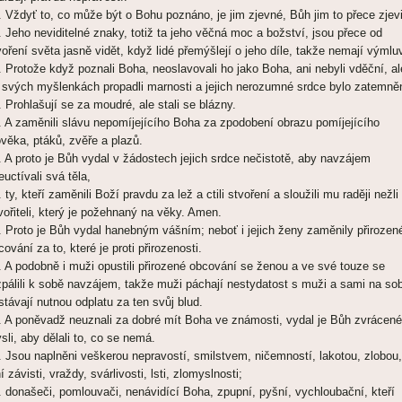
. Vždyť to, co může být o Bohu poznáno, je jim zjevné, Bůh jim to přece zjevi
. Jeho neviditelné znaky, totiž ta jeho věčná moc a božství, jsou přece od
voření světa jasně vidět, když lidé přemýšlejí o jeho díle, takže nemají výmlu
. Protože když poznali Boha, neoslavovali ho jako Boha, ani nebyli vděční, al
 svých myšlenkách propadli marnosti a jejich nerozumné srdce bylo zatemně
. Prohlašují se za moudré, ale stali se blázny.
. A zaměnili slávu nepomíjejícího Boha za zpodobení obrazu pomíjejícího
ověka, ptáků, zvěře a plazů.
. A proto je Bůh vydal v žádostech jejich srdce nečistotě, aby navzájem
euctívali svá těla,
. ty, kteří zaměnili Boží pravdu za lež a ctili stvoření a sloužili mu raději nežli
vořiteli, který je požehnaný na věky. Amen.
. Proto je Bůh vydal hanebným vášním; neboť i jejich ženy zaměnily přirozen
cování za to, které je proti přirozenosti.
. A podobně i muži opustili přirozené obcování se ženou a ve své touze se
zpálili k sobě navzájem, takže muži páchají nestydatost s muži a sami na so
stávají nutnou odplatu za ten svůj blud.
. A poněvadž neuznali za dobré mít Boha ve známosti, vydal je Bůh zvrácené
sli, aby dělali to, co se nemá.
. Jsou naplněni veškerou nepravostí, smilstvem, ničemností, lakotou, zlobou,
í závisti, vraždy, svárlivosti, lsti, zlomyslnosti;
. donašeči, pomlouvači, nenávidící Boha, zpupní, pyšní, vychloubační, kteří