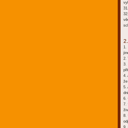
vy
31
32
vě
sc
2.
1.
ji
2.
3.
př
4.
že
5.
dn
6.
7.
ži
8.
od
9.