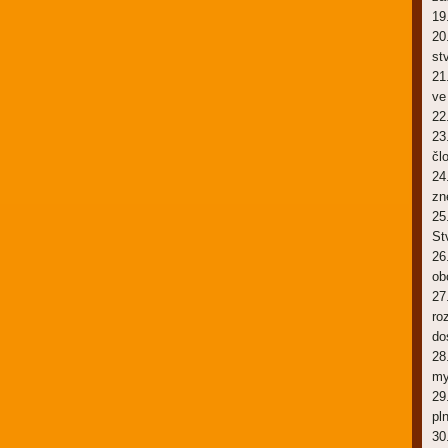
19
20
st
21
ve
22
23
čl
24
zn
25
St
26
ob
27
ro
do
28
my
29
pln
30