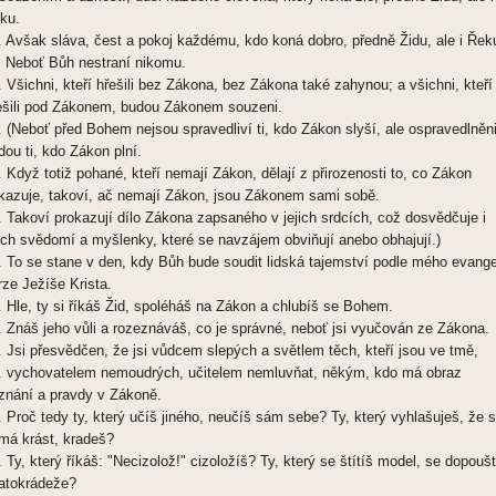
ku.
. Avšak sláva, čest a pokoj každému, kdo koná dobro, předně Židu, ale i Řek
. Neboť Bůh nestraní nikomu.
. Všichni, kteří hřešili bez Zákona, bez Zákona také zahynou; a všichni, kteří
ešili pod Zákonem, budou Zákonem souzeni.
. (Neboť před Bohem nejsou spravedliví ti, kdo Zákon slyší, ale ospravedlněn
dou ti, kdo Zákon plní.
. Když totiž pohané, kteří nemají Zákon, dělají z přirozenosti to, co Zákon
ikazuje, takoví, ač nemají Zákon, jsou Zákonem sami sobě.
. Takoví prokazují dílo Zákona zapsaného v jejich srdcích, což dosvědčuje i
jich svědomí a myšlenky, které se navzájem obviňují anebo obhajují.)
. To se stane v den, kdy Bůh bude soudit lidská tajemství podle mého evange
rze Ježíše Krista.
. Hle, ty si říkáš Žid, spoléháš na Zákon a chlubíš se Bohem.
. Znáš jeho vůli a rozeznáváš, co je správné, neboť jsi vyučován ze Zákona.
. Jsi přesvědčen, že jsi vůdcem slepých a světlem těch, kteří jsou ve tmě,
. vychovatelem nemoudrých, učitelem nemluvňat, někým, kdo má obraz
znání a pravdy v Zákoně.
. Proč tedy ty, který učíš jiného, neučíš sám sebe? Ty, který vyhlašuješ, že 
má krást, kradeš?
. Ty, který říkáš: "Necizolož!" cizoložíš? Ty, který se štítíš model, se dopoušt
atokrádeže?