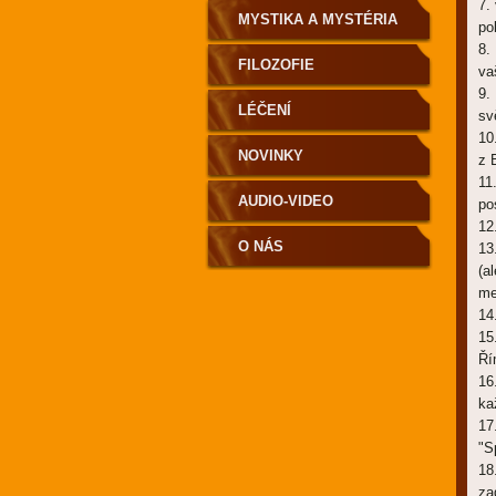
7.
MYSTIKA A MYSTÉRIA
po
8.
FILOZOFIE
va
9.
LÉČENÍ
sv
10
NOVINKY
z 
11
AUDIO-VIDEO
po
12
O NÁS
13
(a
me
14
15
Ří
16
ka
17
"S
18
za