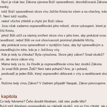
. Nyní je však bez Zákona zjevena Boží spravedlnost, dosvědčovaná Zákon
Proroky,
. totiž Boží spravedlnost skrze víru Ježíše Krista ke všem a na všechny, kdo
í. Není totiž rozdílu,
. neboť všichni zhřešili a chybí jim Boží sláva.
. Jsou však zadarmo ospravedlňováni jeho milostí, skrze vykoupení, které je
žíši Kristu,
. jehož Bůh určil za nástroj smíření skrze víru v jeho krev, aby prokázal svou
ravedlnost; neboť Bůh ve své shovívavosti prominul předešlé hříchy,
. aby prokázal svou spravedlnost v nynějším čase, aby byl spravedlivým a
pravedlňujícím toho, kdo je z Ježíšovy víry.
. Kde je tedy ta chlouba? Byla vyloučena. Skrze jaký zákon? Snad skutků?
koli, ale skrze zákon víry.
. Máme tedy za to, že člověk je ospravedlňován vírou bez skutků Zákona.
. Je snad Bůh jenom Židů? Není také pohanů? Ano, je i pohanů,
. poněvadž je jeden Bůh, který ospravedlní obřezané z víry a neobřezané skr
u.
. Rušíme tedy vírou Zákon? V žádném případě! Naopak, Zákon potvrzujeme.
 kapitola
 Co tedy řekneme? Čeho dosáhl Abraham, náš otec podle těla?
 Byl-li totiž Abraham ospravedlněn na základě skutků, má se čím chlubit, ale 