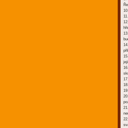
Ře
10
11
12
hř
13
bu
14
př
15
je
16
sk
17
18
19
20
po
21
ne
22
sv