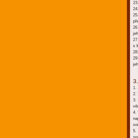
23
24
25
př
26
je
27
s 
28
29
je
3.
1.
2.
3.
vě
4.
na
so
5.
sn