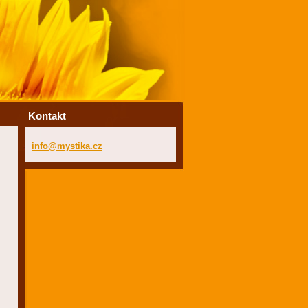
Kontakt
info@mys
tika.cz