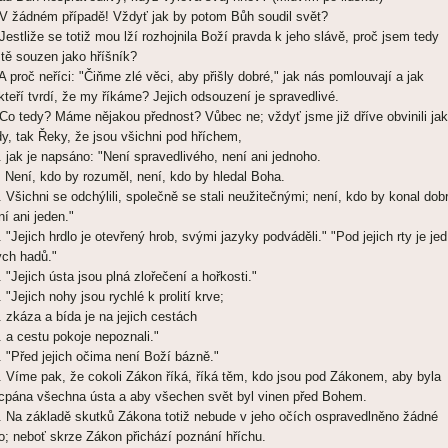
 V žádném případě! Vždyť jak by potom Bůh soudil svět?
 Jestliže se totiž mou lží rozhojnila Boží pravda k jeho slávě, proč jsem tedy
ště souzen jako hříšník?
 A proč neříci: "Čiňme zlé věci, aby přišly dobré," jak nás pomlouvají a jak
kteří tvrdí, že my říkáme? Jejich odsouzení je spravedlivé.
 Co tedy? Máme nějakou přednost? Vůbec ne; vždyť jsme již dříve obvinili jak
dy, tak Řeky, že jsou všichni pod hříchem,
. jak je napsáno: "Není spravedlivého, není ani jednoho.
. Není, kdo by rozuměl, není, kdo by hledal Boha.
. Všichni se odchýlili, společně se stali neužitečnými; není, kdo by konal dob
ní ani jeden."
. "Jejich hrdlo je otevřený hrob, svými jazyky podváděli." "Pod jejich rty je jed
tých hadů."
. "Jejich ústa jsou plná zlořečení a hořkosti."
. "Jejich nohy jsou rychlé k prolití krve;
. zkáza a bída je na jejich cestách
. a cestu pokoje nepoznali."
. "Před jejich očima není Boží bázně."
. Víme pak, že cokoli Zákon říká, říká těm, kdo jsou pod Zákonem, aby byla
cpána všechna ústa a aby všechen svět byl vinen před Bohem.
. Na základě skutků Zákona totiž nebude v jeho očích ospravedlněno žádné
lo; neboť skrze Zákon přichází poznání hříchu.