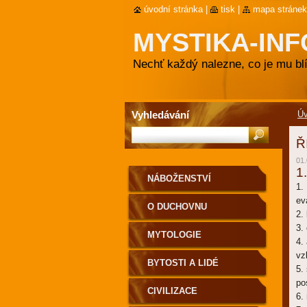
úvodní stránka
|
tisk
|
mapa stránek
MYSTIKA-INF
Nechť každý nalezne, co je mu blí
Vyhledávání
Ú
Ř
01.
1.
NÁBOŽENSTVÍ
1.
ev
O DUCHOVNU
2.
3.
MYTOLOGIE
4.
vz
BYTOSTI A LIDÉ
5.
po
CIVILIZACE
6.