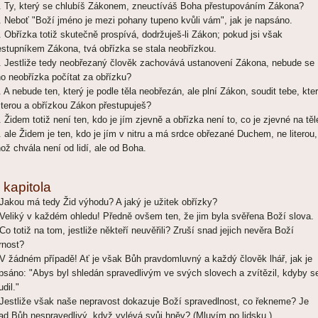
. Ty, který se chlubíš Zákonem, zneuctíváš Boha přestupováním Zákona?
. Neboť "Boží jméno je mezi pohany tupeno kvůli vám", jak je napsáno.
. Obřízka totiž skutečně prospívá, dodržuješ-li Zákon; pokud jsi však
estupníkem Zákona, tvá obřízka se stala neobřízkou.
. Jestliže tedy neobřezaný člověk zachovává ustanovení Zákona, nebude se
ho neobřízka počítat za obřízku?
. A nebude ten, který je podle těla neobřezán, ale plní Zákon, soudit tebe, kter
literou a obřízkou Zákon přestupuješ?
. Židem totiž není ten, kdo je jím zjevně a obřízka není to, co je zjevné na těl
. ale Židem je ten, kdo je jím v nitru a má srdce obřezané Duchem, ne literou,
hož chvála není od lidí, ale od Boha.
 kapitola
 Jakou má tedy Žid výhodu? A jaký je užitek obřízky?
 Veliký v každém ohledu! Předně ovšem ten, že jim byla svěřena Boží slova.
 Co totiž na tom, jestliže někteří neuvěřili? Zruší snad jejich nevěra Boží
rnost?
 V žádném případě! Ať je však Bůh pravdomluvný a každý člověk lhář, jak je
psáno: "Abys byl shledán spravedlivým ve svých slovech a zvítězil, kdyby s
udil."
 Jestliže však naše nepravost dokazuje Boží spravedlnost, co řekneme? Je
ad Bůh nespravedlivý, když vylévá svůj hněv? (Mluvím po lidsku.)