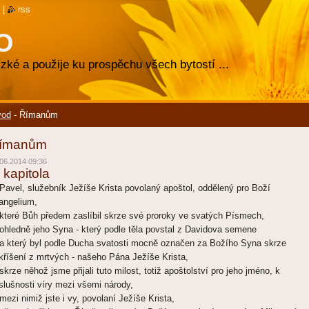
|
rss
O
zké a použije ku prospěchu všech bytostí ...
vod
-
Římanům
ímanům
06.2014 09:36
 kapitola
 Pavel, služebník Ježíše Krista povolaný apoštol, oddělený pro Boží
angelium,
 které Bůh předem zaslíbil skrze své proroky ve svatých Písmech,
 ohledně jeho Syna - který podle těla povstal z Davidova semene
 a který byl podle Ducha svatosti mocně označen za Božího Syna skrze
kříšení z mrtvých - našeho Pána Ježíše Krista,
 skrze něhož jsme přijali tuto milost, totiž apoštolství pro jeho jméno, k
slušnosti víry mezi všemi národy,
 mezi nimiž jste i vy, povolaní Ježíše Krista,