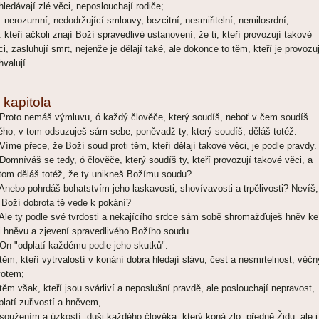
hledávají zlé věci, neposlouchají rodiče;
. nerozumní, nedodržující smlouvy, bezcitní, nesmiřitelní, nemilosrdní,
. kteří ačkoli znají Boží spravedlivé ustanovení, že ti, kteří provozují takové
ci, zasluhují smrt, nejenže je dělají také, ale dokonce to těm, kteří je provozuj
hvalují.
 kapitola
 Proto nemáš výmluvu, ó každý člověče, který soudíš, neboť v čem soudíš
ného, v tom odsuzuješ sám sebe, poněvadž ty, který soudíš, děláš totéž.
 Víme přece, že Boží soud proti těm, kteří dělají takové věci, je podle pravdy.
 Domníváš se tedy, ó člověče, který soudíš ty, kteří provozují takové věci, a
itom děláš totéž, že ty unikneš Božímu soudu?
 Anebo pohrdáš bohatstvím jeho laskavosti, shovívavosti a trpělivosti? Nevíš,
 Boží dobrota tě vede k pokání?
 Ale ty podle své tvrdosti a nekajícího srdce sám sobě shromažďuješ hněv ke
i hněvu a zjevení spravedlivého Božího soudu.
 On "odplatí každému podle jeho skutků":
 těm, kteří vytrvalostí v konání dobra hledají slávu, čest a nesmrtelnost, věč
votem;
 těm však, kteří jsou svárliví a neposlušní pravdě, ale poslouchají nepravost,
platí zuřivostí a hněvem,
 soužením a úzkostí, duši každého člověka, který koná zlo, předně Židu, ale i