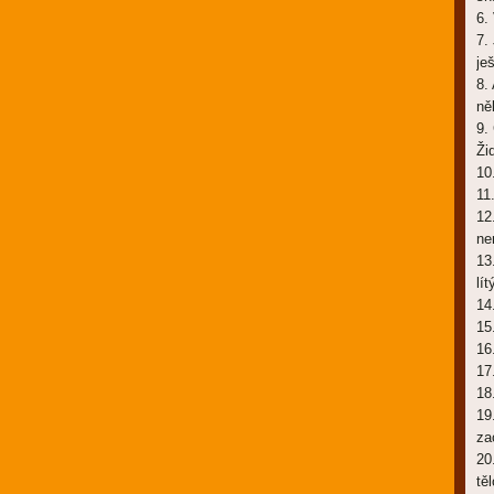
6.
7.
je
8.
ně
9.
Ži
10
11
12
ne
13
lí
14
15
16
17
18
19
za
20
tě