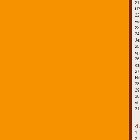
21
i 
22
věř
23
24
Je
25
sp
26
os
27
Ni
28
29
30
vír
31
4.
1.
2.