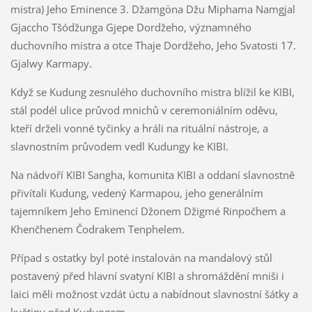
mistra) Jeho Eminence 3. Džamgöna Džu Miphama Namgjal
Gjaccho Tšódžunga Gjepe Dordžeho, významného
duchovního mistra a otce Thaje Dordžeho, Jeho Svatosti 17.
Gjalwy Karmapy.
Když se Kudung zesnulého duchovního mistra blížil ke KIBI,
stál podél ulice průvod mnichů v ceremoniálním oděvu,
kteří drželi vonné tyčinky a hráli na rituální nástroje, a
slavnostním průvodem vedl Kudungy ke KIBI.
Na nádvoří KIBI Sangha, komunita KIBI a oddaní slavnostně
přivítali Kudung, vedený Karmapou, jeho generálním
tajemníkem Jeho Eminencí Džonem Džigmé Rinpočhem a
Khenčhenem Čodrakem Tenphelem.
Případ s ostatky byl poté instalován na mandalový stůl
postavený před hlavní svatyní KIBI a shromáždění mniši i
laici měli možnost vzdát úctu a nabídnout slavnostní šátky a