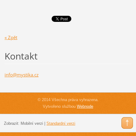
« Zpět
Kontakt
info@mys
tika.cz
© 2014 Všechna práva vyhrazena.
Vytvořeno službou
Webnode
Zobrazit:
Mobilní verzi
|
Standardní verzi