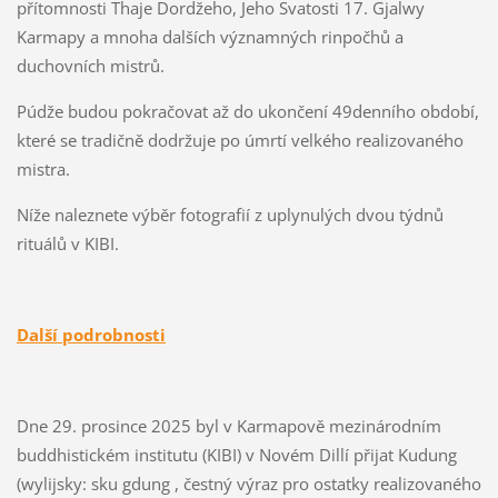
přítomnosti Thaje Dordžeho, Jeho Svatosti 17. Gjalwy
Karmapy a mnoha dalších významných rinpočhů a
duchovních mistrů.
Púdže budou pokračovat až do ukončení 49denního období,
které se tradičně dodržuje po úmrtí velkého realizovaného
mistra.
Níže naleznete výběr fotografií z uplynulých dvou týdnů
rituálů v KIBI.
Další podrobnosti
Dne 29. prosince 2025 byl v Karmapově mezinárodním
buddhistickém institutu (KIBI) v Novém Dillí přijat Kudung
(wylijsky: sku gdung , čestný výraz pro ostatky realizovaného