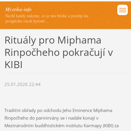
Mystika-info
Nechť každý nalezne, co je mu blízké a použije ku
prospěchu všech bytostí ...
Rituály pro Miphama
Rinpočheho pokračují v
KIBI
25.01.2026 22:44
Tradiční obřady po odchodu Jeho Eminence Miphama
Rinpočheho do parinirvány se i nadále konají v
Mezinárodním buddhistickém institutu Karmapy (KIBI) za