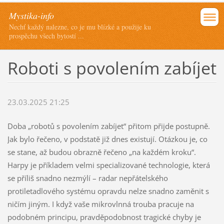
Mystika-info
Nechť každý nalezne, co je mu blízké a použije ku
prospěchu všech bytostí ...
Roboti s povolením zabíjet
23.03.2025 21:25
Doba „robotů s povolením zabíjet“ přitom přijde postupně.
Jak bylo řečeno, v podstatě již dnes existují. Otázkou je, co
se stane, až budou obrazně řečeno „na každém kroku“.
Harpy je příkladem velmi specializované technologie, která
se příliš snadno nezmýlí – radar nepřátelského
protiletadlového systému opravdu nelze snadno zaměnit s
ničím jiným. I když vaše mikrovlnná trouba pracuje na
podobném principu, pravděpodobnost tragické chyby je