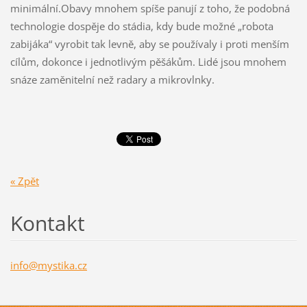
minimální.Obavy mnohem spíše panují z toho, že podobná
technologie dospěje do stádia, kdy bude možné „robota
zabijáka“ vyrobit tak levně, aby se používaly i proti menším
cílům, dokonce i jednotlivým pěšákům. Lidé jsou mnohem
snáze zaměnitelní než radary a mikrovlnky.
« Zpět
Kontakt
info@mys
tika.cz