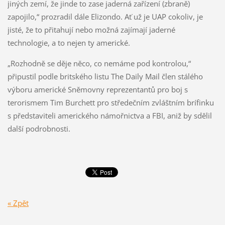
jiných zemí, že jinde to zase jaderná zařízení (zbraně)
zapojilo,“ prozradil dále Elizondo. Ať už je UAP cokoliv, je
jisté, že to přitahují nebo možná zajímají jaderné
technologie, a to nejen ty americké.
„Rozhodně se děje něco, co nemáme pod kontrolou,“
připustil podle britského listu The Daily Mail člen stálého
výboru americké Sněmovny reprezentantů pro boj s
terorismem Tim Burchett pro středečním zvláštním brífinku
s představiteli amerického námořnictva a FBI, aniž by sdělil
další podrobnosti.
« Zpět