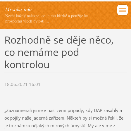
Mystika-info
Nechť každý nalezne, co je mu blízké a použije ku
prospěchu všech bytostí ...
Rozhodně se děje něco,
co nemáme pod
kontrolou
18.06.2021 16:01
„Zaznamenali jsme v naší zemi případy, kdy UAP zasáhly a
odpojily naše jaderná zařízení. Někteří by si možná řekli, že
je to známka nějakých mírových úmyslů. My ale víme z