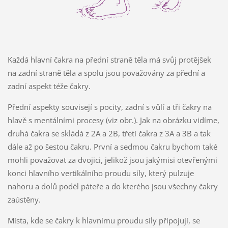
Každá hlavní čakra na přední straně těla má svůj protějšek
na zadní straně těla a spolu jsou považovány za přední a
zadní aspekt téže čakry.
Přední aspekty souvisejí s pocity, zadní s vůlí a tři čakry na
hlavě s mentálními procesy (viz obr.). Jak na obrázku vidíme,
druhá čakra se skládá z 2A a 2B, třetí čakra z 3A a 3B a tak
dále až po šestou čakru. První a sedmou čakru bychom také
mohli považovat za dvojici, jelikož jsou jakýmisi otevřenými
konci hlavního vertikálního proudu síly, který pulzuje
nahoru a dolů podél páteře a do kterého jsou všechny čakry
zaústěny.
Místa, kde se čakry k hlavnímu proudu síly připojují, se