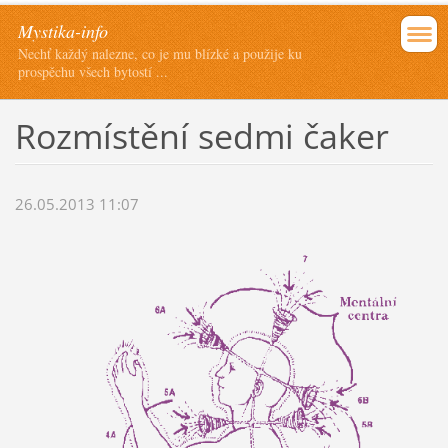
Mystika-info
Nechť každý nalezne, co je mu blízké a použije ku
prospěchu všech bytostí ...
Rozmístění sedmi čaker
26.05.2013 11:07