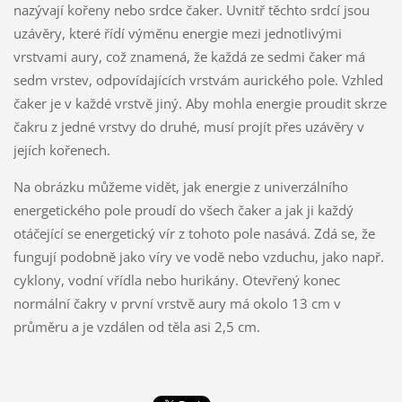
nazývají kořeny nebo srdce čaker. Uvnitř těchto srdcí jsou
uzávěry, které řídí výměnu energie mezi jednotlivými
vrstvami aury, což znamená, že každá ze sedmi čaker má
sedm vrstev, odpovídajících vrstvám aurického pole. Vzhled
čaker je v každé vrstvě jiný. Aby mohla energie proudit skrze
čakru z jedné vrstvy do druhé, musí projít přes uzávěry v
jejích kořenech.
Na obrázku můžeme vidět, jak energie z univerzálního
energetického pole proudí do všech čaker a jak ji každý
otáčející se energetický vír z tohoto pole nasává. Zdá se, že
fungují podobně jako víry ve vodě nebo vzduchu, jako např.
cyklony, vodní vřídla nebo hurikány. Otevřený konec
normální čakry v první vrstvě aury má okolo 13 cm v
průměru a je vzdálen od těla asi 2,5 cm.