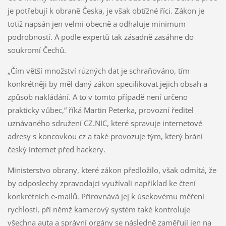
je potřebují k obraně Česka, je však obtížné říci. Zákon je
totiž napsán jen velmi obecně a odhaluje minimum
podrobností. A podle expertů tak zásadně zasáhne do
soukromí Čechů.
„Čím větší množství různých dat je schraňováno, tím
konkrétněji by měl daný zákon specifikovat jejich obsah a
způsob nakládání. A to v tomto případě není určeno
prakticky vůbec,“ říká Martin Peterka, provozní ředitel
uznávaného sdružení CZ.NIC, které spravuje internetové
adresy s koncovkou cz a také provozuje tým, který brání
český internet před hackery.
Ministerstvo obrany, které zákon předložilo, však odmítá, že
by odposlechy zpravodajci využívali například ke čtení
konkrétních e-mailů. Přirovnává jej k úsekovému měření
rychlosti, při němž kamerový systém také kontroluje
všechna auta a správní orgány se následně zaměřují jen na