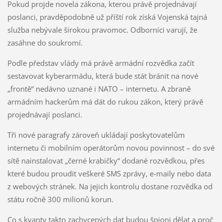
Pokud projde novela zákona, kterou právě projednávají
poslanci, pravděpodobně už příští rok získá Vojenská tajná
služba nebývale širokou pravomoc. Odborníci varují, že
zasáhne do soukromí.
Podle představ vlády má právě armádní rozvědka začít
sestavovat kyberarmádu, která bude stát bránit na nové
„frontě“ nedávno uznané i NATO – internetu. A zbraně
armádním hackerům má dát do rukou zákon, který právě
projednávají poslanci.
Tři nové paragrafy zároveň ukládají poskytovatelům
internetu či mobilním operátorům novou povinnost – do své
sítě nainstalovat „černé krabičky“ dodané rozvědkou, přes
které budou proudit veškeré SMS zprávy, e-maily nebo data
z webových stránek. Na jejich kontrolu dostane rozvědka od
státu ročně 300 milionů korun.
Co s kvanty takto zachycených dat budou špioni dělat a proč