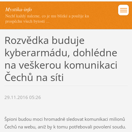
Mystika-info
Nechť každý nalezne, co je mu blízké a použije ku
prospěchu všech bytostí ...
Rozvědka buduje
kyberarmádu, dohlédne
na veškerou komunikaci
Čechů na síti
29.11.2016 05:26
Špioni budou moci hromadně sledovat komunikaci milionů
Čechů na webu, aniž by k tomu potřebovali povolení soudu.