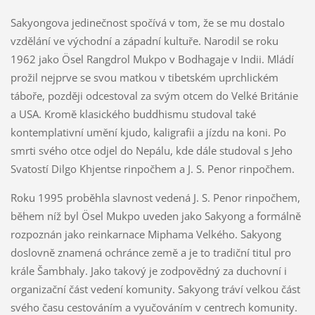
Sakyongova jedinečnost spočívá v tom, že se mu dostalo
vzdělání ve východní a západní kultuře. Narodil se roku
1962 jako Ösel Rangdrol Mukpo v Bodhagaje v Indii. Mládí
prožil nejprve se svou matkou v tibetském uprchlickém
táboře, později odcestoval za svým otcem do Velké Británie
a USA. Kromě klasického buddhismu studoval také
kontemplativní umění kjudo, kaligrafii a jízdu na koni. Po
smrti svého otce odjel do Nepálu, kde dále studoval s Jeho
Svatostí Dilgo Khjentse rinpočhem a J. S. Penor rinpočhem.
Roku 1995 proběhla slavnost vedená J. S. Penor rinpočhem,
během níž byl Ösel Mukpo uveden jako Sakyong a formálně
rozpoznán jako reinkarnace Miphama Velkého. Sakyong
doslovně znamená ochránce země a je to tradiční titul pro
krále Šambhaly. Jako takový je zodpovědný za duchovní i
organizační část vedení komunity. Sakyong tráví velkou část
svého času cestováním a vyučováním v centrech komunity.