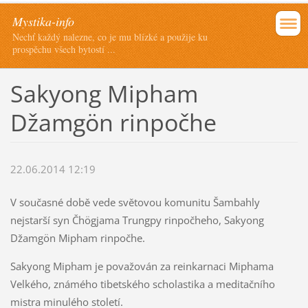
Mystika-info
Nechť každý nalezne, co je mu blízké a použije ku
prospěchu všech bytostí ...
Sakyong Mipham
Džamgön rinpočhe
22.06.2014 12:19
V současné době vede světovou komunitu Šambahly
nejstarší syn Čhögjama Trungpy rinpočheho, Sakyong
Džamgön Mipham rinpočhe.
Sakyong Mipham je považován za reinkarnaci Miphama
Velkého, známého tibetského scholastika a meditačního
mistra minulého století.