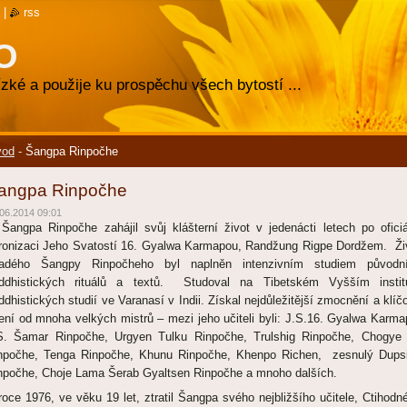
|
rss
O
zké a použije ku prospěchu všech bytostí ...
vod
-
Šangpa Rinpočhe
angpa Rinpočhe
06.2014 09:01
 Šangpa Rinpočhe zahájil svůj klášterní život v jedenácti letech po oficiá
tronizaci Jeho Svatostí 16. Gyalwa Karmapou, Randžung Rigpe Dordžem. Ži
adého Šangpy Rinpočheho byl naplněn intenzivním studiem původn
ddhistických rituálů a textů. Studoval na Tibetském Vyšším instit
ddhistických studií ve Varanasí v Indii. Získal nejdůležitější zmocnění a klíč
ení od mnoha velkých mistrů – mezi jeho učiteli byli: J.S.16. Gyalwa Karma
S. Šamar Rinpočhe, Urgyen Tulku Rinpočhe, Trulshig Rinpočhe, Chogye 
npočhe, Tenga Rinpočhe, Khunu Rinpočhe, Khenpo Richen, zesnulý Dups
npočhe, Choje Lama Šerab Gyaltsen Rinpočhe a mnoho dalších.
roce 1976, ve věku 19 let, ztratil Šangpa svého nejbližšího učitele, Ctihodn