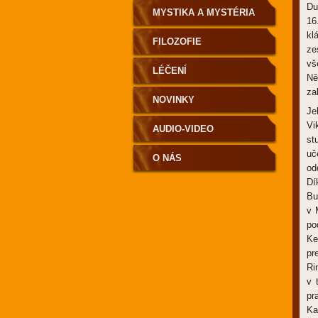
Du
MYSTIKA A MYSTÉRIA
16
kl
FILOZOFIE
ze
vš
LÉČENÍ
Ně
za
NOVINKY
Je
Vi
AUDIO-VIDEO
st
uč
O NÁS
od
Dí
Bu
v 
po
Ke
pr
Ri
v 
pr
Ka