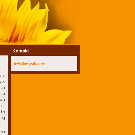
Kontakt
info@mys
tika.cz
lní
vot
ích
utu
ová
pa,
Tri
ing
ého