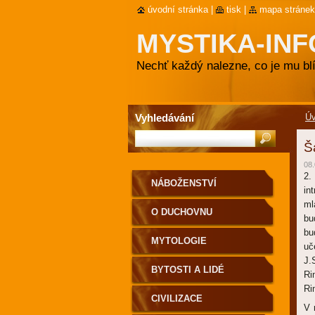
úvodní stránka
|
tisk
|
mapa stránek
MYSTIKA-INF
Nechť každý nalezne, co je mu blí
Vyhledávání
Ú
Š
08.
2.
NÁBOŽENSTVÍ
in
ml
O DUCHOVNU
bu
bu
MYTOLOGIE
uč
J.
BYTOSTI A LIDÉ
Ri
Ri
CIVILIZACE
V 