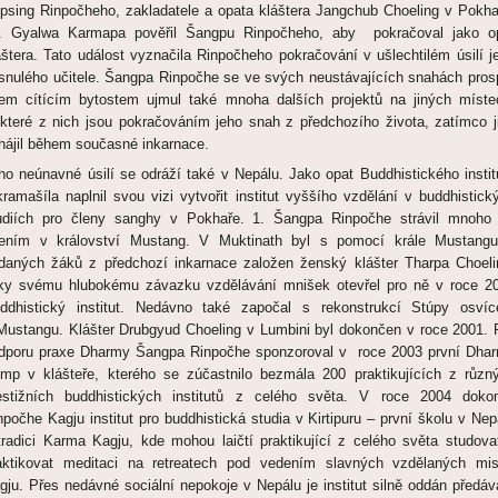
psing Rinpočheho, zakladatele a opata kláštera Jangchub Choeling v Pokha
. Gyalwa Karmapa pověřil Šangpu Rinpočheho, aby pokračoval jako o
áštera. Tato událost vyznačila Rinpočheho pokračování v ušlechtilém úsilí j
snulého učitele. Šangpa Rinpočhe se ve svých neustávajících snahách pros
em cítícím bytostem ujmul také mnoha dalších projektů na jiných míste
které z nich jsou pokračováním jeho snah z předchozího života, zatímco j
hájil během současné inkarnace.
ho neúnavné úsilí se odráží také v Nepálu. Jako opat Buddhistického instit
kramašíla naplnil svou vizi vytvořit institut vyššího vzdělání v buddhistick
udiích pro členy sanghy v Pokhaře. 1. Šangpa Rinpočhe strávil mnoho 
ením v království Mustang. V Muktinath byl s pomocí krále Mustang
daných žáků z předchozí inkarnace založen ženský klášter Tharpa Choeli
ky svému hlubokému závazku vzdělávání mnišek otevřel pro ně v roce 2
ddhistický institut. Nedávno také započal s rekonstrukcí Stúpy osvíc
Mustangu. Klášter Drubgyud Choeling v Lumbini byl dokončen v roce 2001. 
dporu praxe Dharmy Šangpa Rinpočhe sponzoroval v roce 2003 první Dha
mp v klášteře, kterého se zúčastnilo bezmála 200 praktikujících z různ
estižních buddhistických institutů z celého světa. V roce 2004 dokon
npočhe Kagju institut pro buddhistická studia v Kirtipuru – první školu v Nep
tradici Karma Kagju, kde mohou laičtí praktikující z celého světa studova
aktikovat meditaci na retreatech pod vedením slavných vzdělaných mis
gju. Přes nedávné sociální nepokoje v Nepálu je institut silně oddán předáv