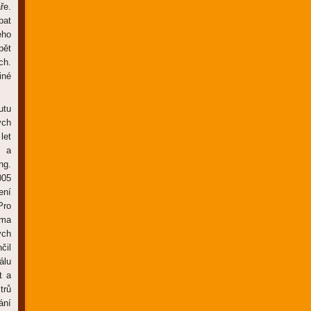
ře.
pat
eho
pět
ch.
iné
utu
ých
let
u a
ng.
005
ení
Pro
rma
ých
čil
álu
t a
trů
ání