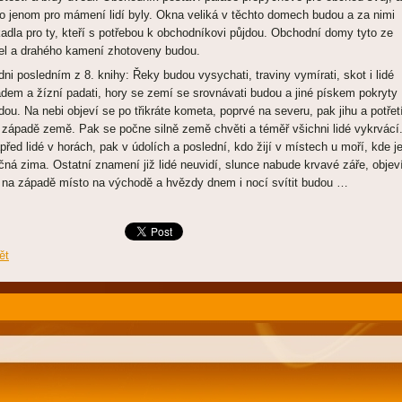
to jenom pro mámení lidí byly. Okna veliká v těchto domech budou a za nimi
kadla pro ty, kteří s potřebou k obchodníkovi půjdou. Obchodní domy tyto ze
el a drahého kamení zhotoveny budou.
dni posledním z 8. knihy: Řeky budou vysychati, traviny vymírati, skot i lidé
adem a žízní padati, hory se zemí se srovnávati budou a jiné pískem pokryty
dou. Na nebi objeví se po třikráte kometa, poprvé na severu, pak jihu a potřet
 západě země. Pak se počne silně země chvěti a téměř všichni lidé vykrvácí
před lidé v horách, pak v údolích a poslední, kdo žijí v místech u moří, kde j
čná zima. Ostatní znamení již lidé neuvidí, slunce nabude krvavé záře, objev
 na západě místo na východě a hvězdy dnem i nocí svítit budou …
ět