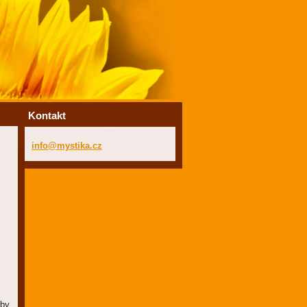
Kontakt
info@mys
tika.cz
aby