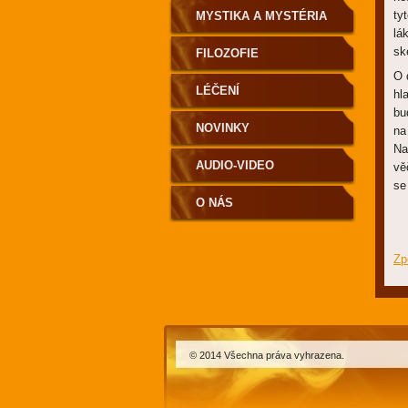
ty
MYSTIKA A MYSTÉRIA
lá
sk
FILOZOFIE
O 
LÉČENÍ
hl
bu
NOVINKY
na
Na
AUDIO-VIDEO
vě
se
O NÁS
Zp
© 2014 Všechna práva vyhrazena.