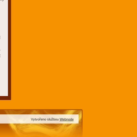
í
.
e
í
Vytvořeno službou
Webnode