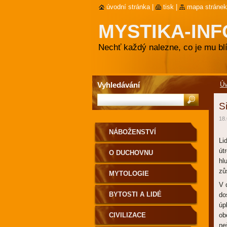
úvodní stránka
|
tisk
|
mapa stránek
MYSTIKA-INF
Nechť každý nalezne, co je mu blí
Vyhledávání
Ú
S
18.
NÁBOŽENSTVÍ
Li
út
O DUCHOVNU
hl
zů
MYTOLOGIE
V 
BYTOSTI A LIDÉ
do
úp
CIVILIZACE
ob
ne