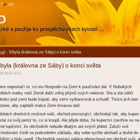
|
rss
O
zké a použije ku prospěchu všech bytostí ...
vod
-
Sibyla (královna ze Sáby) o konci světa
ibyla (královna ze Sáby) o konci světa
08.2018 14:12
dem nepostačí to, co mu Hospodin na Zemi k používání dal. V hlubokých
robách matky naší Země další zdroj příjmů svých nalezne. Sta a sta sáhů
uboko pod zemi bude kopati, aby zemi vydrancoval a ochudil. Tisíce jich tam
stane, aby zaplatili matce Zemi krvavou daň.
dobách dnešních mužové naši, obchod provozující, obchodují tak, aby kupec
stal za svůj peníz to, co si koupil. Ale přijde doba, že kupectví zavrhne se na
lné lupičství, že obchodník nebude dbalým ani svých přátel. Založí své
chodování čistě na podvodném základu, aby sebe rychle obohatil a druhé do
štěstí a bídy uvedl. Obchodník postaví paláce přepychové pro obchod svůj, 