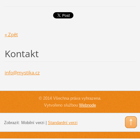
« Zpět
Kontakt
info@mys
tika.cz
© 2014 Všechna práva vyhrazena.
Vytvořeno službou
Webnode
Zobrazit:
Mobilní verzi
|
Standardní verzi