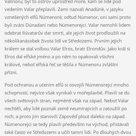
Valinoru; byl to ostrov uprostřed moře, kam se lidé pod
vedením Valar přeplavili. Zemi nazvali Anadûnê, v jazyku
vznešených elfů Númenorë; odtud Númenor, oni sami proto
byli zváni Dúnadani nebo Númenorejci. Valar nemohli lidem
odebrat Ilúvatarův dar smrti, ale jejich život prodloužili na
několikanásobek života lidí ve Středozemi. Prvním jejich
králem se stal volbou Valar Elros, bratr Elrondův. Jako král si
Elros dal elfské jméno a po něm to opakovali všichni
králové, neboť elfská řeč se těšila v Númenoru zvláštní
přízni.
Pod ochranou a učením elfů si osvojili Númenorejci mnoho
schopností, nejvíce však vynikali v mořeplavbě. Plavili se do
všech světových stran, nejméně však na západ. Neboť Valar
nechtěli, aby lidé poznali země neumírajících a zatoužili po
nich, a proto jim stanovili Zápověď plout daleko na západ.
Númenorejci se tedy plavili především na východ, přistávali
také často ve Středozemi a učili tamní lidi. Po dlouhých dvou