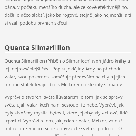
pána, v počátku menšího ducha, ale celkově efektivnějšího,
další, o něco slabší, jako balrogové, stejně jako nejmenší, a ti
si vzali podobu prvních skřetů.
Quenta Silmarillion
Quenta Silmarillion (Příběh o Silmarilech) tvoří jádro knihy a
její nejrozsáhlejší část. Popisuje dějiny Ardy po příchodu
Valar, svou pozornost zaměřuje především na elfy a jejich
mnoho staletí trvající boj s Melkorem o klenoty silmarily.
Vypráví o stvoření světa Ilúvatarem, o tom, jak se správy
světa ujali Valar, kteří na ni sestoupili z nebe. Vypráví, jak
byly stvořeny myslící bytosti, které jej obývaly - elfové, lidé,
trpaslíci. Vypráví o tom, jak jeden z Valar, Melkor, zatoužil
mít celou zemi pro sebe a obyvatele světa si podrobit. O