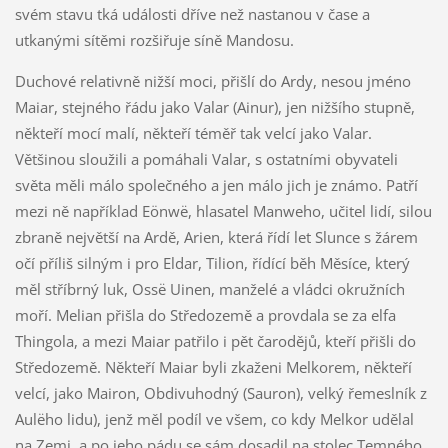
svém stavu tká události dříve než nastanou v čase a
utkanými sítěmi rozšiřuje síně Mandosu.
Duchové relativně nižší moci, přišlí do Ardy, nesou jméno
Maiar, stejného řádu jako Valar (Ainur), jen nižšího stupně,
někteří mocí malí, někteří téměř tak velcí jako Valar.
Většinou sloužili a pomáhali Valar, s ostatními obyvateli
světa měli málo společného a jen málo jich je známo. Patří
mezi ně například Eönwë, hlasatel Manweho, učitel lidí, silou
zbraně největší na Ardě, Arien, která řídí let Slunce s žárem
očí příliš silným i pro Eldar, Tilion, řídící běh Měsíce, který
měl stříbrný luk, Ossë Uinen, manželé a vládci okružních
moří. Melian přišla do Středozemě a provdala se za elfa
Thingola, a mezi Maiar patřilo i pět čarodějů, kteří přišli do
Středozemě. Někteří Maiar byli zkaženi Melkorem, někteří
velcí, jako Mairon, Obdivuhodný (Sauron), velký řemeslník z
Aulëho lidu), jenž měl podíl ve všem, co kdy Melkor udělal
na Zemi, a po jeho pádu se sám dosadil na stolec Temného