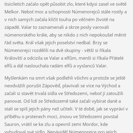
tisíciletích začalo opět působit zlo, které kdysi zasel ve světě
Melkor. Neboť moc a schopnosti Númenorejců stále rostly a
v nich samých začala klíčit touha po věčném životě na
západě. Valar to zaznamenali a skrze posly varovali
númenorského krále, aby se nikdo z nich nepokoušel měnit
řád světa. Král však jejich poselství nedbal. Brzy se
Númenorejci rozdělili na dvě skupiny - větší si říkala
Královští a odcizila se Valar a elfům, menší si říkala Přátelé
elfů a dál naslouchala radám elfů a vyslanců Valar.
Myšlenkám na smrt však podlehli všichni a protože se ještě
neodvážili porušit Zápověď, plavívali se více na Východ a
začali si stavět trvalá sídla ve Středozemi, neboť jí zatoužili
panovat. Od lidí ze Středozemě také začali vybírat daně a
stali se spíš jejich pány než učiteli. V té době, jak se vypráví v
příběhu o prstenech moci, znovu ve Středozemi povstal
Sauron, vrátil se ke zlu a opevnil zemi Mordor, kde
vybudoval své sídlo. Nenáviděl Númenorejce pro jejich