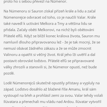
proto ho s sebou převezl na Númenor.
Na Númenoru si Sauron získal přízeň krále a lidu a začal
Númenorejce odvracet od toho, co je naučili Valar. Krále
také navedl k uctívání Melkora a Tmy a většina lidu se
přidala. Začaly oběti Melkorovi, na nichž byli obětováni
Přátelé elfů. Když se blížil konec králova života, Sauron mu
namluvil dlouho připravovanou lež - že je tak mocný, že se
nemusí obávat žádného zákazu a že se může zmocnit
Valinoru a opatřit si věčný život. Král jeho lži uvěřil a dal
postavit obrovské loďstvo. Přátelé elfů se připravované
války zhrozili a stanovili si, že Númenor opustí, než bude
pozdě.
Lodě Númenorejců skutečně opustily přístavy a vypluly na
západ. Loďstvo dosáhlo až blažené říše Amanu, král sám
vystoupil na břeh a prohlásil zemi za svou. Valar tehdy volali
Ilúvatara a přenechali mu vládu nad Ardou. Ilúvatar vytvořil