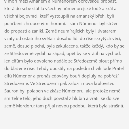
v moři mezi Amanem a Númenorem obrovskou propast,
která do sebe stáhla všechny númenorejské lodě a král a
všichni bojovníci, kteří vystoupili na amanský břeh, byli
pohřbeni zhroucenými horami. I sám Númenor byl stržen
do propasti a zanikl. Země neumírajících byly Ilúvatarem
vzaty od ostatního světa z dosahu lidí do říše skrytých věcí;
země, dosud plochá, byla zakulacena, takže každý, kdo by se
ze Středozemě vydal na západ, opět by se vrátil na východ.
Jen elfům bylo dovoleno nadále ze Středozemě plout přímo
do blažené říše. Tehdy opustily na poslední chvíli lodě Přátel
elfů Númenor a pronásledovány bouří dopluly na pobřeží
Středozemě. Ve Středozemi pak založili nová království.
Sauron byl polapen ve zkáze Númenoru, ale protože neměl
smrtelné tělo, jeho duch povstal z hlubin a vrátil se do své
země Mordoru; tam přijal novou podobu, která byla strašná.