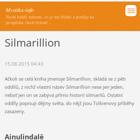
Mystika-info
Nechť každý nalezne, co je mu blízké a použije ku
prospěchu všech bytostí ...
Silmarillion
15.08.2015 04:43
Ačkoli se celá kniha jmenuje Silmarillion, skládá se z pěti
oddílů, z nichž vlastní název Silmarillion nese jen jeden,
neboť jen on se zabývá přímo historií silmarilů. Ostatní
oddíly popisují dějiny světa, do nějž jsou Tolkienovy příběhy
zasazeny.
Ainulindalë