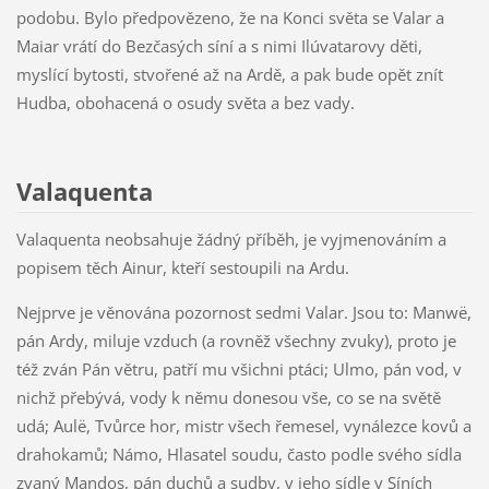
podobu. Bylo předpovězeno, že na Konci světa se Valar a
Maiar vrátí do Bezčasých síní a s nimi Ilúvatarovy děti,
myslící bytosti, stvořené až na Ardě, a pak bude opět znít
Hudba, obohacená o osudy světa a bez vady.
Valaquenta
Valaquenta neobsahuje žádný příběh, je vyjmenováním a
popisem těch Ainur, kteří sestoupili na Ardu.
Nejprve je věnována pozornost sedmi Valar. Jsou to: Manwë,
pán Ardy, miluje vzduch (a rovněž všechny zvuky), proto je
též zván Pán větru, patří mu všichni ptáci; Ulmo, pán vod, v
nichž přebývá, vody k němu donesou vše, co se na světě
udá; Aulë, Tvůrce hor, mistr všech řemesel, vynálezce kovů a
drahokamů; Námo, Hlasatel soudu, často podle svého sídla
zvaný Mandos, pán duchů a sudby, v jeho sídle v Síních