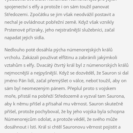
spojenectví s elfy a protože i on sám toužil panovat
Středozemi. Zpočátku se jim však neodvážil postavit a
nechal je ovládnout pobřežní země. Když však vznikly
Prstenové přízraky, jeho nejstrašnější služebníci, začal
napadat jejich sídla.
Nedlouho poté dosáhla pýcha númenorejských králů
vrcholu. Zakázali používat elfštinu a zabránili jakýmkoli
vztahům s elfy. Dvacátý čtvrtý král byl z númenorských králů
nejmocnější a nejpyšnější. Když se dozvěděl, že Sauron si dal
jméno Pán lidí, začal přemýšlet o válce, neboť toužil, aby on
sám byl neomezeným pánem. Přeplul proto s vojskem
moře, přistál na pobřeží Středozemě a vyzval tam Saurona,
aby k němu přišel a přísahal mu věrnost. Sauron skutečně
přišel, protože pochyboval, že by jeho vojska byla schopna
Númenorejcům odolat, a protože věděl, že svého může
dosáhnout i lstí. Král si chtěl Sauronovu věrnost pojistit a