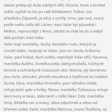
čekání přebývají duše zabitých elfů; Oromë, lovec a krotitel
zvěře, vyjíždí na lov po celé Středozemi; Tulkas, má
přezdívku Zápasník, je silný a rychlý; Irmo, pán snů, zvaný
podle svého sídla též Lórien; mezi Valar byl původně i
Melkor, nejmocnější z Ainur, obrátil se však ke zlu a nebyl
dále počítán mezi Valar.
Valar mají manželky, duchy ženského rodu, kterých je
rovněž sedm, nazývají se Valier. Jsou to: Varda, královna
Valar, paní hvězd, duch světla, nejmilejší Valar elfů; Yavanna,
manželka Aulëho, živitelka světa, dárkyně plodů, tvůrkyně
stromů a ochránkyně rostoucích věcí; Nienna, její doménou
jsou hoře, slitování, přináší moudrost a trpělivost ke snášení
života; Vána, manželka Oromëho, paní věčného mládí,
miluje ptačí zpěv a květy; Nessa, manželka Tulkasova, miluje
lesní tvory a tanec, stále tančí v sídle Valar; Estë, manželka
Irma, léčitelka ran a únavy, dává odpočinek a úlevu od
břemen světa; Vairë, manželka Námova, zvaná Tkadlena, na