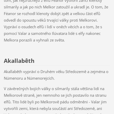
tom, jak nejzručnější z elfů Fëanor vytvořil zářící klenoty
silmarily a jak po nich Melkor zatoužil a ukradl je. O tom, že
Fëanor se rozhodl klenoty dobýt zpět a velkou část elfů
odvedl do spoustu věků trvající války proti Melkorovi.
Vypráví o osudech elfů i lidí v oněch věcích a o tom, že s
pomocí Valar a samotného Ilúvatara lidé s elfy nakonec
Melkora porazili a vyhnali ze světa.
Akallabêth
Akallabêth vypráví o Druhém věku Středozemě a zejména o
Númenoru a Númenorejcích.
V závěrečných bojích války o silmarily stála většina lidí na
Melkorově straně, jen nemnoho se jich postavilo na stranu
elfů. Tito lidé byli po Melkorově pádu odměněni - Valar jim
vytvořili zemi, která nebyla součástí ani Středozemě, ani