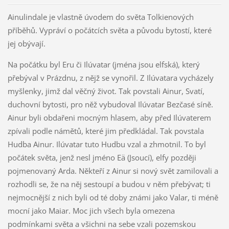
Ainulindale je vlastně úvodem do světa Tolkienových
příběhů. Vypráví o počátcích světa a původu bytostí, které
jej obývají.
Na počátku byl Eru či Ilúvatar (jména jsou elfská), který
přebýval v Prázdnu, z nějž se vynořil. Z Ilúvatara vycházely
myšlenky, jimž dal věčný život. Tak povstali Ainur, Svatí,
duchovní bytosti, pro něž vybudoval Ilúvatar Bezčasé síně.
Ainur byli obdařeni mocným hlasem, aby před Ilúvaterem
zpívali podle námětů, které jim předkládal. Tak povstala
Hudba Ainur. Ilúvatar tuto Hudbu vzal a zhmotnil. To byl
počátek světa, jenž nesl jméno Eä (Jsoucí), elfy později
pojmenovaný Arda. Někteří z Ainur si nový svět zamilovali a
rozhodli se, že na něj sestoupí a budou v něm přebývat; ti
nejmocnější z nich byli od té doby známi jako Valar, ti méně
mocní jako Maiar. Moc jich všech byla omezena
podmínkami světa a všichni na sebe vzali pozemskou