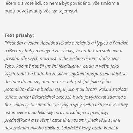
léčení o životě lidí, co nemá být pověděno, vše smlčím a
budu považovat ty věci za tajemství.
Text přísahy
:
Přísahám a volám Apollóna lékaře a Asképia a Hygieu a Panakín
a všechny bohy a bohyně za svědky, že budu tuto smlouvu a
přísahu dle svých možností a dle svého svědomí dodržovat.
Toho, kdo mě naučil umění lékařskému, budu si vážit, jako
svých rodičů a budu ho ze svého zajištění podporovat. Když se
dostane do nouze, dám mu ze svého, stejně jako i jeho
potomkům dám a budou stejní jako moji bratři. Pokud znalosti
tohoto umění (lékařského) zatouží, budu je vyučovat zdarma a
bez smlouvy. Seznámím své syny a syny svého učitele a všechny
ustanovené a na lékařský mrav přísahající s předpisy,
přednáškami a se všemi ostatními radami. Jinak však s nimi
neseznámím nikoho dalšího. Lékařské úkony budu konat v