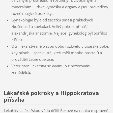
užívaným prostředkům rostlinným, živočišným a
minerálním i lidské výměšky a orgány a jsou prováděny
různé magické praktiky.
Gynekologie byla od začátku směsí praktických
zkušeností a spekulací. Velký pokrok přináší
alexandrijská anatomie. Nejlepší gynekolog byl Sórfilos
z Efesu.
Oční lékařství mělo svou dobu rozkvětu v císařské době,
kdy působili specialisté, kteří měli mnoho nástrojů a
prováděli četné operace.
Veterinární lékařství se vyvinulo z pozorování
zemědělců.
Lékařské pokroky a Hippokratova
přísaha
Lékařství a lékařskou vědu dělili Řekové na nauku o správné