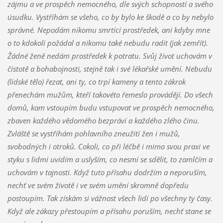
zájmu a ve prospěch nemocného, dle svých schopností a svého
úsudku. Vystříhám se všeho, co by bylo ke škodě a co by nebylo
správné. Nepodám nikomu smrtící prostředek, ani kdyby mne
o to kdokoli požádal a nikomu také nebudu radit (jak zemřít).
Žádné ženě nedám prostředek k potratu. Svůj život uchovám v
čistotě a bohabojnosti, stejně tak i své lékařské umění. Nebudu
(lidské tělo) řezat, ani ty, co trpí kameny a tento zákrok
přenechám mužům, kteří takovéto řemeslo provádějí. Do všech
domů, kam vstoupím budu vstupovat ve prospěch nemocného,
zbaven každého vědomého bezpráví a každého zlého činu.
Zvláště se vystříhám pohlavního zneužití žen i mužů,
svobodných i otroků. Cokoli, co při léčbě i mimo svou praxi ve
styku s lidmi uvidím a uslyším, co nesmí se sdělit, to zamlčím a
uchovám v tajnosti. Když tuto přísahu dodržím a neporuším,
nechť ve svém životě i ve svém umění skromně dopředu
postoupím. Tak získám si vážnost všech lidí po všechny ty časy.
Když ale zákazy přestoupím a přísahu poruším, nechť stane se