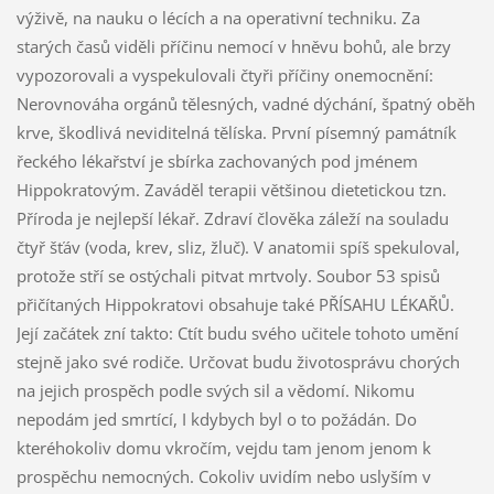
výživě, na nauku o lécích a na operativní techniku. Za
starých časů viděli příčinu nemocí v hněvu bohů, ale brzy
vypozorovali a vyspekulovali čtyři příčiny onemocnění:
Nerovnováha orgánů tělesných, vadné dýchání, špatný oběh
krve, škodlivá neviditelná tělíska. První písemný památník
řeckého lékařství je sbírka zachovaných pod jménem
Hippokratovým. Zaváděl terapii většinou dietetickou tzn.
Příroda je nejlepší lékař. Zdraví člověka záleží na souladu
čtyř šťáv (voda, krev, sliz, žluč). V anatomii spíš spekuloval,
protože stří se ostýchali pitvat mrtvoly. Soubor 53 spisů
přičítaných Hippokratovi obsahuje také PŘÍSAHU LÉKAŘŮ.
Její začátek zní takto: Ctít budu svého učitele tohoto umění
stejně jako své rodiče. Určovat budu životosprávu chorých
na jejich prospěch podle svých sil a vědomí. Nikomu
nepodám jed smrtící, I kdybych byl o to požádán. Do
kteréhokoliv domu vkročím, vejdu tam jenom jenom k
prospěchu nemocných. Cokoliv uvidím nebo uslyším v