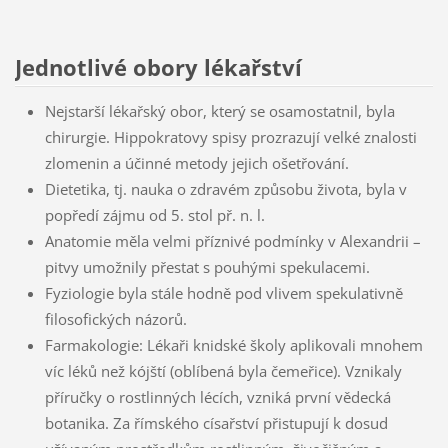
Jednotlivé obory lékařství
Nejstarší lékařský obor, který se osamostatnil, byla
chirurgie. Hippokratovy spisy prozrazují velké znalosti
zlomenin a účinné metody jejich ošetřování.
Dietetika, tj. nauka o zdravém způsobu života, byla v
popředí zájmu od 5. stol př. n. l.
Anatomie měla velmi příznivé podmínky v Alexandrii –
pitvy umožnily přestat s pouhými spekulacemi.
Fyziologie byla stále hodně pod vlivem spekulativně
filosofických názorů.
Farmakologie: Lékaři knidské školy aplikovali mnohem
víc léků než kójští (oblíbená byla čemeřice). Vznikaly
příručky o rostlinných lécích, vzniká první vědecká
botanika. Za římského císařství přistupují k dosud