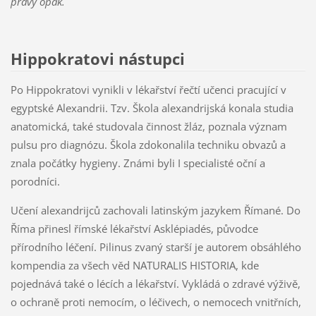
pravý opak.
Hippokratovi nástupci
Po Hippokratovi vynikli v lékařství řečtí učenci pracující v
egyptské Alexandrii. Tzv. Škola alexandrijská konala studia
anatomická, také studovala činnost žláz, poznala význam
pulsu pro diagnózu. Škola zdokonalila techniku obvazů a
znala počátky hygieny. Známi byli I specialisté oční a
porodníci.
Učení alexandrijců zachovali latinským jazykem Římané. Do
Říma přinesl římské lékařství Asklépiadés, původce
přírodního léčení. Pilinus zvaný starší je autorem obsáhlého
kompendia za všech věd NATURALIS HISTORIA, kde
pojednává také o lécích a lékařství. Vykládá o zdravé výživě,
o ochraně proti nemocím, o léčivech, o nemocech vnitřních,