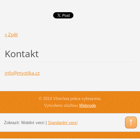
« Zpět
Kontakt
info@mys
tika.cz
© 2014 Všechna práva vyhrazena.
Vytvořeno službou
Webnode
Zobrazit:
Mobilní verzi
|
Standardní verzi