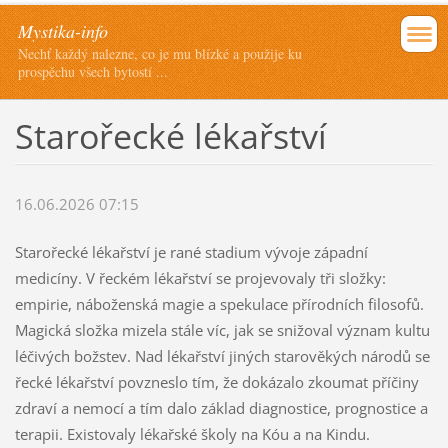
Mystika-info
Nechť každý nalezne, co je mu blízké a použije ku
prospěchu všech bytostí ...
Starořecké lékařství
16.06.2026 07:15
Starořecké lékařství je rané stadium vývoje západní
medicíny. V řeckém lékařství se projevovaly tři složky:
empirie, náboženská magie a spekulace přírodních filosofů.
Magická složka mizela stále víc, jak se snižoval význam kultu
léčivých božstev. Nad lékařství jiných starověkých národů se
řecké lékařství povzneslo tím, že dokázalo zkoumat příčiny
zdraví a nemocí a tím dalo základ diagnostice, prognostice a
terapii. Existovaly lékařské školy na Kóu a na Kindu.