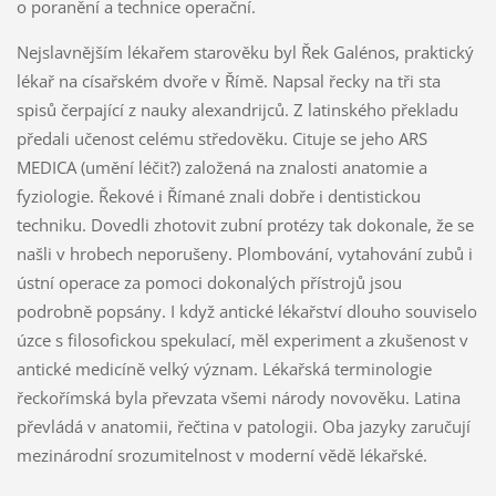
o poranění a technice operační.
Nejslavnějším lékařem starověku byl Řek Galénos, praktický
lékař na císařském dvoře v Římě. Napsal řecky na tři sta
spisů čerpající z nauky alexandrijců. Z latinského překladu
předali učenost celému středověku. Cituje se jeho ARS
MEDICA (umění léčit?) založená na znalosti anatomie a
fyziologie. Řekové i Římané znali dobře i dentistickou
techniku. Dovedli zhotovit zubní protézy tak dokonale, že se
našli v hrobech neporušeny. Plombování, vytahování zubů i
ústní operace za pomoci dokonalých přístrojů jsou
podrobně popsány. I když antické lékařství dlouho souviselo
úzce s filosofickou spekulací, měl experiment a zkušenost v
antické medicíně velký význam. Lékařská terminologie
řeckořímská byla převzata všemi národy novověku. Latina
převládá v anatomii, řečtina v patologii. Oba jazyky zaručují
mezinárodní srozumitelnost v moderní vědě lékařské.