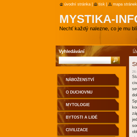
úvodní stránka
|
tisk
|
mapa stránek
MYSTIKA-INF
Nechť každý nalezne, co je mu blí
Vyhledávání
Ú
S
26.
St
NÁBOŽENSTVÍ
ci
se
O DUCHOVNU
do
Sp
MYTOLOGIE
ko
zá
BYTOSTI A LIDÉ
je
so
CIVILIZACE
ob