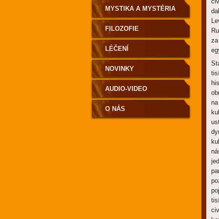
ci
MYSTIKA A MYSTÉRIA
da
Le
FILOZOFIE
Ru
za
LÉČENÍ
eg
St
NOVINKY
ti
hi
AUDIO-VIDEO
ob
na
O NÁS
ku
us
dy
ku
ná
je
pa
po
po
ti
ci