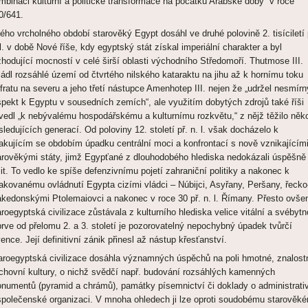
mbinaci kulturní a politické transformace na počátku Arabské doby“ v roce
0/641.
ého vrcholného období starověký Egypt dosáhl ve druhé polovině 2. tisíciletí 
 l. v době Nové říše, kdy egyptský stát získal imperiální charakter a byl
zhodující mocností v celé širší oblasti východního Středomoří. Thutmose III.
ládl rozsáhlé území od čtvrtého nilského kataraktu na jihu až k hornímu toku
fratu na severu a jeho třetí nástupce Amenhotep III. nejen že „udržel nesmírn
spekt k Egyptu v sousedních zemích“, ale využitím dobytých zdrojů také říši
ivedl „k nebývalému hospodářskému a kulturnímu rozkvětu,“ z nějž těžilo něko
sledujících generací. Od poloviny 12. století př. n. l. však docházelo k
akujícím se obdobím úpadku centrální moci a konfrontací s nově vznikajícím
arověkými státy, jimž Egypťané z dlouhodobého hlediska nedokázali úspěšně
lit. To vedlo ke spíše defenzivnímu pojetí zahraniční politiky a nakonec k
akovanému ovládnutí Egypta cizími vládci – Núbijci, Asyřany, Peršany, řecko
kedonskými Ptolemaiovci a nakonec v roce 30 př. n. l. Římany. Přesto ovš
aroegyptská civilizace zůstávala z kulturního hlediska velice vitální a svébytn
prve od přelomu 2. a 3. století je pozorovatelný nepochybný úpadek tvůrčí
vence. Její definitivní zánik přinesl až nástup křesťanství.
aroegyptská civilizace dosáhla významných úspěchů na poli hmotné, znalostn
chovní kultury, o nichž svědčí např. budování rozsáhlých kamenných
numentů (pyramid a chrámů), památky písemnictví či doklady o administrati
společenské organizaci. V mnoha ohledech ji lze oproti soudobému starověk