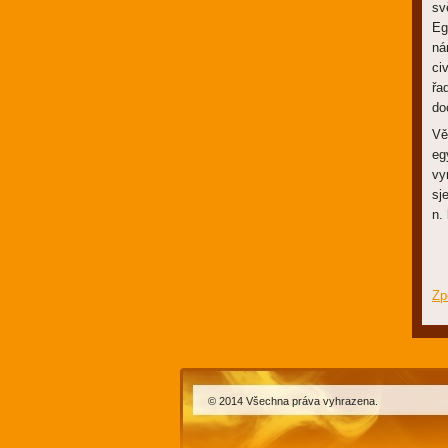
sv
Eg
ná
ci
řa
do
Vě
eg
vy
sj
n. 
Zp
© 2014 Všechna práva vyhrazena.