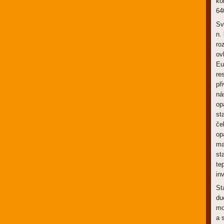
ko
64
Sv
n.
ro
ov
Eu
re
př
ná
op
st
če
op
ma
st
te
in
St
du
mo
a 