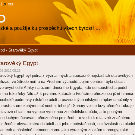
|
rss
O
zké a použije ku prospěchu všech bytostí ...
vod
-
Starověký Egypt
tarověký Egypt
08.2012 08:26
arověký Egypt byl jedna z významných a současně nejstarších starověkých
vilizací ve Středomoří a na Předním východě. Jejím centrem byla oblast
verovýchodní Afriky na území dnešního Egypta, kde se soustředila podél
lního toku řeky Nilu až k prvnímu kataraktu tvořícímu přirozenou jižní hranici.
ecifické podmínky nilského údolí a pravidelných nilských záplav umožnily v
ntrastu s omezenými možnostmi tehdejší Sahary velice brzy přeměnit okraje
plavové oblasti na vysoce výnosnou zemědělskou půdu, a to pouhými
dnoduchými úpravami přirozeného prostředí. To vedlo k relativně značnému
ustředění obyvatelstva do údolí a k jeho soběstačnosti, nezávislosti na okoln
lastech a následně i etnocentrismu jako výrazným znakům staroegyptské