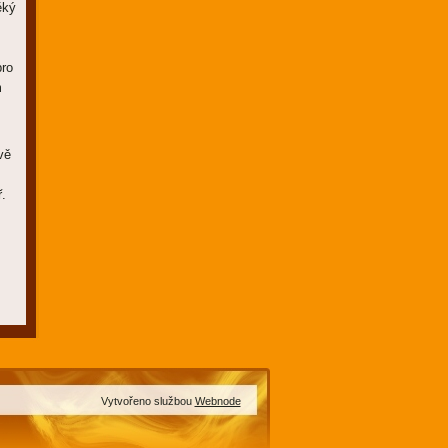
ěký
pro
m
vě
.
Vytvořeno službou
Webnode