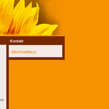
Kontakt
info@mys
tika.cz
ích