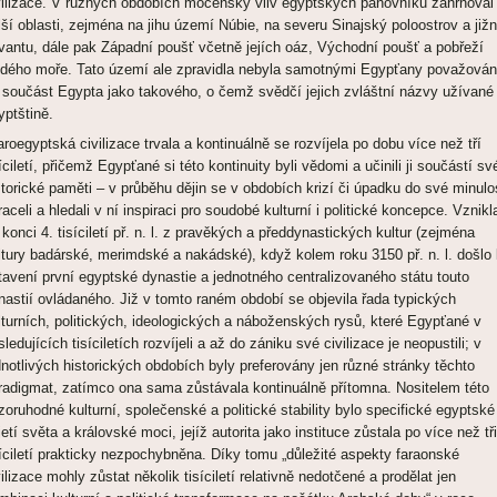
vilizace. V různých obdobích mocenský vliv egyptských panovníků zahrnoval 
lší oblasti, zejména na jihu území Núbie, na severu Sinajský poloostrov a jižn
vantu, dále pak Západní poušť včetně jejích oáz, Východní poušť a pobřeží
dého moře. Tato území ale zpravidla nebyla samotnými Egypťany považová
 součást Egypta jako takového, o čemž svědčí jejich zvláštní názvy užívané
yptštině.
aroegyptská civilizace trvala a kontinuálně se rozvíjela po dobu více než tří
síciletí, přičemž Egypťané si této kontinuity byli vědomi a učinili ji součástí sv
storické paměti – v průběhu dějin se v obdobích krizí či úpadku do své minulo
raceli a hledali v ní inspiraci pro soudobé kulturní i politické koncepce. Vznikl
 konci 4. tisíciletí př. n. l. z pravěkých a předdynastických kultur (zejména
ltury badárské, merimdské a nakádské), když kolem roku 3150 př. n. l. došlo
tavení první egyptské dynastie a jednotného centralizovaného státu touto
nastií ovládaného. Již v tomto raném období se objevila řada typických
lturních, politických, ideologických a náboženských rysů, které Egypťané v
sledujících tisíciletích rozvíjeli a až do zániku své civilizace je neopustili; v
dnotlivých historických obdobích byly preferovány jen různé stránky těchto
radigmat, zatímco ona sama zůstávala kontinuálně přítomna. Nositelem této
zoruhodné kulturní, společenské a politické stability bylo specifické egyptské
jetí světa a královské moci, jejíž autorita jako instituce zůstala po více než tři
síciletí prakticky nezpochybněna. Díky tomu „důležité aspekty faraonské
vilizace mohly zůstat několik tisíciletí relativně nedotčené a prodělat jen