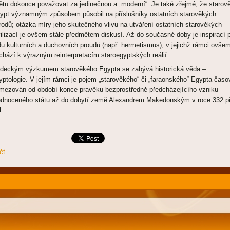
ětu dokonce považovat za jedinečnou a „moderní“. Je také zřejmé, že starov
ypt významným způsobem působil na příslušníky ostatních starověkých
rodů; otázka míry jeho skutečného vlivu na utváření ostatních starověkých
vilizací je ovšem stále předmětem diskusí. Až do současné doby je inspirací 
du kulturních a duchovních proudů (např. hermetismus), v jejichž rámci ovše
chází k výrazným reinterpretacím staroegyptských reálií.
deckým výzkumem starověkého Egypta se zabývá historická věda –
yptologie. V jejím rámci je pojem „starověkého“ či „faraonského“ Egypta časo
mezován od období konce pravěku bezprostředně předcházejícího vzniku
ednoceného státu až do dobytí země Alexandrem Makedonským v roce 332 př
l.
ět