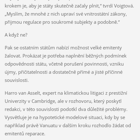
krokem je, aby je státy skutečně začaly plnit,“ tvrdí Voigtová.
„Myslím, že mnohé z nich upraví své vnitrostátní zákony,
přijmou regulace pro soukromé subjekty a podobně.“
A když ne?
Pak se ostatním státům nabízí možnost velké emitenty
žalovat. Prokázat je potřeba naplnění běžných podmínek
odpovědnosti státu, včetně porušení povinnosti, vzniku
újmy, přičitatelnosti a dostatečně přímé a jisté příčinné
souvislosti.
Harro van Asselt, expert na klimatickou litigaci z prestižní
Univerzity v Cambridge, ale v rozhovoru, který poskytl
redakci, v této souvislosti podotkl dva důležité problémy.
Vysvětluje je na hypotetické modelové situaci, kdy by se
například právě Vanuatu v dalším kroku rozhodlo žádat od
emitentů reparace.