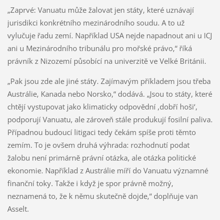
„Zaprvé: Vanuatu může žalovat jen státy, které uznávají
jurisdikci konkrétního mezinárodního soudu. A to už
vylučuje řadu zemí. Například USA nejde napadnout ani u ICJ
ani u Mezinárodního tribunálu pro mořské právo,“ říká
právník z Nizozemí působící na univerzitě ve Velké Británii.
„Pak jsou zde ale jiné státy. Zajímavým příkladem jsou třeba
Austrálie, Kanada nebo Norsko,“ dodává. „Jsou to státy, které
chtějí vystupovat jako klimaticky odpovědní ‚dobří hoši‘,
podporují Vanuatu, ale zároveň stále produkují fosilní paliva.
Případnou budoucí litigaci tedy čekám spíše proti těmto
zemím. To je ovšem druhá výhrada: rozhodnutí podat
žalobu není primárně právní otázka, ale otázka politické
ekonomie. Například z Austrálie míří do Vanuatu významné
finanční toky. Takže i když je spor právně možný,
neznamená to, že k němu skutečně dojde,“ doplňuje van
Asselt.