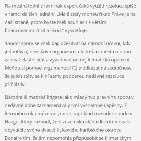
Na mezinárodní úrovni tak expert čeká využití rezoluce spíše
v rámci dalších jednání. „Malé státy mohou říkat: Právo je na
naší straně, proto byste měli souhlasit s větším
financováním ztrát a škod,“ vysvětluje.
Soudní spory se však dají očekávat na národní úrovni, kdy
jednotlivci, neziskové organizace, ale třeba i města mohou
žalovat vlastní stát a vyžadovat od něj klimatická opatření.
Mohou si pomoci argumentací ICJ a odkázat na skutečnost,
že jejich státy se k ní samy podporou nedávné rezoluce
přihlásily.
Národní klimatická litigace jako mladý typ právního sporu v
nedávné době zaznamenává první významné úspěchy. Z
letošního roku můžeme zmínit například rozsudek soudu v
Haagu, který rozhodl, že nizozemská vláda diskriminovala
obyvatele svého dvacetitisícového karibského ostrova
Bonaire tím, že jim nepomohla přizpůsobit se klimatickým