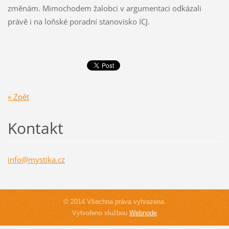
změnám. Mimochodem žalobci v argumentaci odkázali
právě i na loňské poradní stanovisko ICJ.
« Zpět
Kontakt
info@mys
tika.cz
© 2014 Všechna práva vyhrazena.
Vytvořeno službou
Webnode