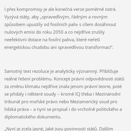
I přes kompromisy je ale konečná verze poměrně ostrá.
Vyzývá státy, aby „spravedlivým, řádným a rovným
způsobem upustily od fosilních paliv s cílem dosáhnout
nulových emisí do roku 2050 a co nejdříve zrušily
neefektivní dotace na fosilní paliva, které neřeší
energetickou chudobu ani spravedlivou transformaci“.
Samotný text rezoluce je analyticky významný. Přibližuje
reálné řešení problému. Koncept právní odpovědnosti států
za změnu klimatu nejdříve znala jenom právní teorie, poté
se přidaly i některé soudy – kromě ICJ třeba i Mezinárodní
tribunál pro mořské právo nebo Meziamerický soud pro
lidská práva – a nyní se propsal i do vrcholně politického a
diplomatického dokumentu.
„Nyní je zcela jasné, jaké jsou povinnosti států. Dalším