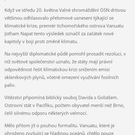
Když ve středu 20. května Valné shromáždění OSN drtivou
většinou odhlasovalo přelomové usnesení týkající se
klimatické krize, premiér tichomořského ostrova Vanuatu
Jotham Napat tento výsledek označil za začátek nové
kapitoly v boji proti změně klimatu.
Na nejvyšší diplomatické půdě pomohl prosadit rezoluci, v
níž světové společenství uznalo, že státy mají právní
odpovědnost řešit klimatickou krizi snížením emisí
skleníkových plynů, včetně omezení využívání fosilních
paliv.
Vítězství připomíná biblický souboj Davida s Goliášem.
Ostrovní stát v Pacifiku, počtem obyvatel menší než Brno,
čelil silnému odporu některých velmocí.
Mělo přitom jít o pouhou formalitu. Vanuatu, které je
ohroženo zvyšující se hladinou oceánů, chtělo pouze