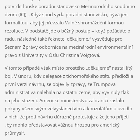
potvrdit loňské poradní stanovisko Mezinárodního soudního
dvora (ICJ). „Když soud vydá poradní stanovisko, bývá jen
formalitou, aby jej převzalo Valné shromáždění formou
rezoluce. V podstatě jde o běžný postup – když požádáte o
radu, následně také řeknete: děkujeme,“ vysvětluje pro
Seznam Zprávy odbornice na mezinárodní environmentální
právo z Univerzity v Oslu Christina Voigtová.
V tomto případě však místo prostého „děkujeme“ nastal lítý
boj. V únoru, kdy delegace z tichomořského státu předložila
první verzi návrhu, se objevily zprávy, že Trumpova
administrativa naléhala na ostatní země, aby vyvinuly tlak
na jeho stažení. Americké ministerstvo zahraničí zaslalo
pokyny všem svým velvyslanectvím a konzulátům a uvedlo
v nich, že proti návrhu důrazně protestuje a že jeho přijetí
„by mohlo představovat vážnou hrozbu pro americký
průmysl“.