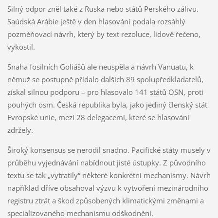
Silný odpor zněl také z Ruska nebo států Perského zálivu.
Saúdská Arábie ještě v den hlasování podala rozsáhlý
pozměňovací návrh, který by text rezoluce, lidově řečeno,
vykostil.
Snaha fosilních Goliášů ale neuspěla a návrh Vanuatu, k
němuž se postupně přidalo dalších 89 spolupředkladatelů,
získal silnou podporu – pro hlasovalo 141 států OSN, proti
pouhých osm. Česká republika byla, jako jediný členský stát
Evropské unie, mezi 28 delegacemi, které se hlasování
zdržely.
Široký konsensus se nerodil snadno. Pacifické státy musely v
průběhu vyjednávání nabídnout jisté ústupky. Z původního
textu se tak „vytratily“ některé konkrétní mechanismy. Návrh
například dříve obsahoval výzvu k vytvoření mezinárodního
registru ztrát a škod způsobených klimatickými změnami a
specializovaného mechanismu odškodnění.