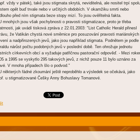
apř. vždy v pátek), také jsou stigmata skrytá, neviditelná, ale nositel trpí spol
istem opět buď trvale nebo v určitých obdobích. V okamžiku smrti nebo
dlouho před ním stigmata beze stopy mizí. To jsou ověřitelná fakta.
mnohých jsou však pochybnosti o pravosti stigmatizace, proto je třeba
atrnosti, jak uvádí tisková zpráva z 22.01.2003: "List Catholic Herald přinesl
rávu, že Vatikán chystá nové směrnice pro posuzování pravosti mariánských
evení a nadpřirozených jevů, jako jsou například stigmata. Podnětem je podle
raldu nárůst počtu podobných jevů v poslední době. Ten ohrožuje jednotu
stních církevních obcí a vyžaduje patřičnou pastorační odpověď. - Mezi rok
05 a 1995 se vyskytlo 295 takových jevů, z nichž pouze 11 bylo uznáno za
avé. V mnoha případech šlo o podvod."
některých řádné zkoumání ještě neproběhlo a výsledek se očekává, jako
př. u stigmatizované Češky Anny Bohuslavy Tomanové.
ět