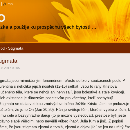
|
rss
O
zké a použije ku prospěchu všech bytostí ...
vod
-
Stigmata
tigmata
08.2017 00:05
igmata jsou mimořádným fenoménem, přesto se lze v současnosti podle P.
urentina s několika jejich nositeli (12-15) setkat. Jsou to rány Kristova
učeného těla, které se nehojí ani nehnisají, jsou bolestivé a stále krvácejí.
jich existence je důrazným poselstvím pro všechny, kteří pochybují.
igmata se stala vizitkou zmrtvýchvstalého Ježíše Krista. Jimi se prokazuje
oštolům, že je to On (Jan 20,20). Pán je svěřuje těm, které si vybírá z těch, 
 mu cele a bezvýhradně darují (to je možné vysledovat), přestože byli ještě
dávno slabě věřícími nebo nevěřili vůbec (např. Julia Kim a jiní). Z popisů
áme, že jsou stigmata zjevná a trvalá, zjevná a objevující se jen na určitý ča