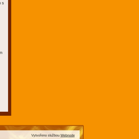
u s
em
Vytvořeno službou
Webnode