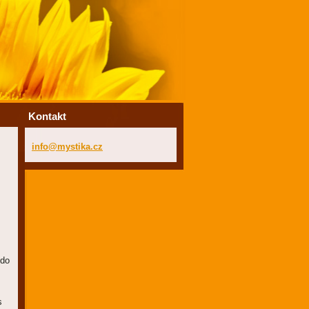
Kontakt
info@mys
tika.cz
kdo
s