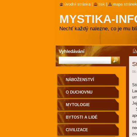
úvodní stránka
|
tisk
|
mapa stránek
MYSTIKA-INF
Nechť každý nalezne, co je mu blí
Vyhledávání
Ú
S
06.
NÁBOŽENSTVÍ
St
La
O DUCHOVNU
um
Je
MYTOLOGIE
St
ap
BYTOSTI A LIDÉ
se
ne
CIVILIZACE
zn