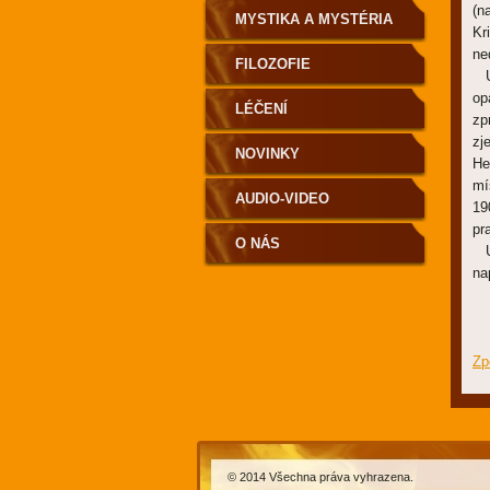
(n
MYSTIKA A MYSTÉRIA
Kr
ne
FILOZOFIE
U 
op
LÉČENÍ
zp
zj
NOVINKY
He
mí
AUDIO-VIDEO
19
pr
O NÁS
U 
na
Zp
© 2014 Všechna práva vyhrazena.