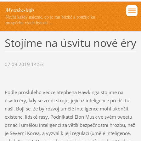
Mystika-info
Nechť každý nalezne, co je mu blízké a použije ku
prospěchu všech bytostí ...
Stojíme na úsvitu nové éry
07.09.2019 14:53
Podle proslulého vědce Stephena Hawkinga stojíme na
úsvitu éry, kdy se zrodí stroje, jejichž inteligence předčí tu
naši. Bojí se, že by rozvoj umělé inteligence mohl ukončit
existenci lidské rasy. Podnikatel Elon Musk ve svém tweetu
označil umělou inteligenci za větší bezpečnostní hrozbu, než
je Severní Korea, a vyzval k její regulaci (umělé inteligence,