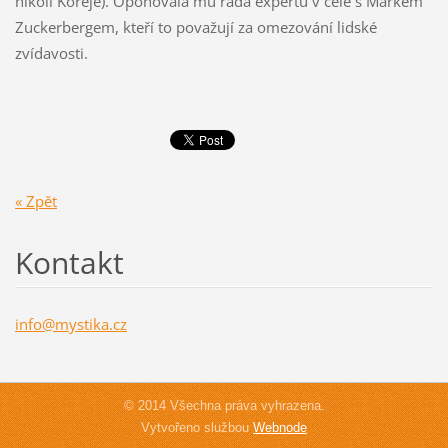
nikoli Koreje). Oponovala mu řada expertů v čele s Markem
Zuckerbergem, kteří to považují za omezování lidské
zvídavosti.
« Zpět
Kontakt
info@mys
tika.cz
© 2014 Všechna práva vyhrazena.
Vytvořeno službou
Webnode