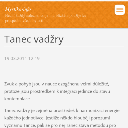
Mystika-info
Nechť každý nalezne, co je mu blízké a použije ku
prospěchu všech bytostí ...
Tanec vadžry
19.03.2011 12:19
Zvuk a pohyb jsou v nauce dzogčhenu velmi důležité,
protože jsou prostředkem k integraci jedince do stavu
kontemplace.
Tanec vadžry je zejména prostředek k harmonizaci energie
každého jednotlivce. Jestliže někdo hlouběji porozumí
významu Tance, pak se pro něj Tanec stává metodou pro