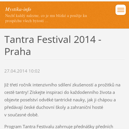
Mystika-info
Nechť každý nalezne, co je mu blízké a použije ku
prospěchu všech bytostí ...
Tantra Festival 2014 -
Praha
27.04.2014 10:02
Již třetí ročník intenzivního sdílení zkušeností a prožitků na
cestě tantry! Získejte inspiraci do každodenního života a
objevte poselství odvěké tantrické nauky, jak ji chápou a
předávají české duchovní školy a zahraniční hosté
v současné době.
Program Tantra Festivalu zahrnuje přednášky předních