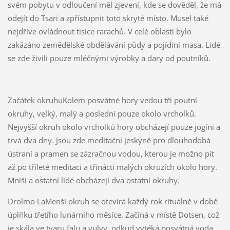
svém pobytu v odloučení měl zjevení, kde se dověděl, že má
odejít do Tsari a zpřístupnit toto skryté místo. Musel také
nejdříve ovládnout tisíce rarachů. V celé oblasti bylo
zakázáno zemědělské obdělávání půdy a pojídíní masa. Lidé
se zde živili pouze mléčnými výrobky a dary od poutníků.
Začátek okruhuKolem posvátné hory vedou tři poutní
okruhy, velký, malý a poslední pouze okolo vrcholků.
Nejvyšší okruh okolo vrcholků hory obcházejí pouze jogíni a
trvá dva dny. Jsou zde meditační jeskyně pro dlouhodobá
ústraní a pramen se zázračnou vodou, kterou je možno pít
až po tříleté meditaci a třinácti malých okruzích okolo hory.
Mniši a ostatní lidé obcházejí dva ostatní okruhy.
Drolmo LaMenší okruh se otevírá každý rok rituálně v době
úplňku třetího lunárního měsíce. Začíná v místě Dotsen, což
je skála ve tvaru falu a vulvy, odkud vytéká posvátná voda