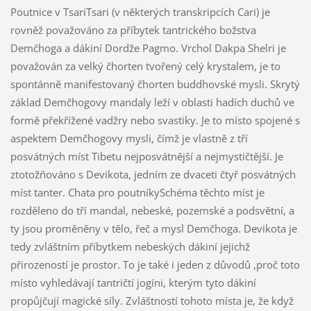
Poutnice v TsariTsari (v některých transkripcích Cari) je
rovněž považováno za příbytek tantrického božstva
Demčhoga a dákiní Dordže Pagmo. Vrchol Dakpa Shelri je
považován za velký čhorten tvořený celý krystalem, je to
spontánně manifestovaný čhorten buddhovské mysli. Skrytý
základ Demčhogovy mandaly leží v oblasti hadích duchů ve
formě překřížené vadžry nebo svastiky. Je to místo spojené s
aspektem Demčhogovy mysli, čímž je vlastně z tří
posvátných míst Tibetu nejposvátnější a nejmystičtější. Je
ztotožňováno s Devikota, jedním ze dvaceti čtyř posvátných
míst tanter. Chata pro poutníkySchéma těchto míst je
rozděleno do tří mandal, nebeské, pozemské a podsvětní, a
ty jsou proměněny v tělo, řeč a mysl Demčhoga. Devikota je
tedy zvláštním příbytkem nebeských dákiní jejichž
přirozeností je prostor. To je také i jeden z důvodů ,proč toto
místo vyhledávají tantričtí jogíni, kterým tyto dákiní
propůjčují magické síly. Zvláštností tohoto místa je, že když