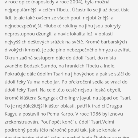
v roce opice (naposledy v roce 2004), byla možná
nejpopulárnější v celém Tibetu. Účastnilo se jí až deset tisíc
lidí. Je ale také ovšem ze všech poutí nejobtížnější a
nejnebezpečnější. Hluboké rokliny na jihu jsou pokryty
neprostupnou džunglí, a navíc lokalita leží v oblasti
nejvyšších dešťových srážek na světě. Kromě barbarských
divokých kmenů, je zde plno nebezpečného hmyzu a zvířat.
Okruh začíná sestupem dále do údolí Tsari, do místa
zvaného Bodzok Sumdo, na hranicích Tibetu a Indie.
Pokračuje dále údolím Tsari na jihovýchod a pak se stáčí do
údolí řeky Yulma nebo Jar. Po překročení sedla se vrací do
údolí řeky Tsari. Na celé této cestě nejsou lidská obydlí,
kromě kláštera Sangngak Choling v Jayul, na západ od Tsari.
To je nejdůležitější klášter oblasti, patří k tradici Drugpa
Kagyu a postavil ho Pema Karpo. V roce 1986 byl znovu
zrekonstruován. Pouť opět končí u údolí Tsari.Velmi
podrobný popis této náročné pouti tak, jak se konala v
devatenáctém století, nám zanechal jogín Šhabkar ve svém