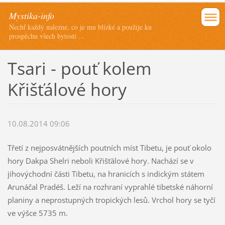
Mystika-info
Nechť každý nalezne, co je mu blízké a použije ku
prospěchu všech bytostí ...
Tsari - pouť kolem
Křišťálové hory
10.08.2014 09:06
Třetí z nejposvátnějších poutních míst Tibetu, je pouť okolo
hory Dakpa Shelri neboli Křišťálové hory. Nachází se v
jihovýchodní části Tibetu, na hranicích s indickým státem
Arunáčal Pradéš. Leží na rozhraní vyprahlé tibetské náhorní
planiny a neprostupných tropických lesů. Vrchol hory se tyčí
ve výšce 5735 m.