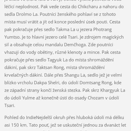
léčící neplodnost. Pak vede cesta do Chikcharu a nahoru do
sedla Drolmo La. Poutníci ženského pohlaví se z tohoto
místa musí vrátit a jít od konce poslední úsek pouti. Cesta
pak pokračuje přes sedlo Takma La u jezera Photrang
Yumtso. Je to hlavní jezero celé Tsari. Je zdrojem magických
sil a obsahuje celou mandalu Demčhoga. Zde poutníci
vhazují do vody obětiny, různé klenoty a mince. Pak cesta
pokračuje přes sedlo Tagyuk La do místa shromáždění
dákiní, pak skrz Taktsan Rong, místa shromáždění
krvelačných dákiní. Dále přes Shangu La, sedlo jež je velmi
blízko vrcholu Dakpa Shelri, do údolí Domtsang Rong, kde
ze západní strany končí ženská stezka. Pak skrz Khargyuk La
do údolí Yulme až konečně ústí do osady Chozam v údolí
Tsari.
Pohled do IndieNejdelší okruh přes hluboká údolí má délku
asi 150 km. Tato pouť, jež se uskuteční jednou za dvanáct let