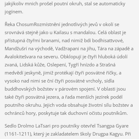
jakýkoliv mnich prošel poutní okruh, stal se automaticky
jogínem.
Řeka ChosumRozmístnění jednotlivých jevů v okolí se
srovnává stejně jako u Kailasu s mandalou. Celá oblast je
přístupná čtyřmi branami, nad nimiž bdí bodhisattvové,
Mandžušrí na východě, Vadžrapani na jihu, Tára na západě a
Avalokitešvara na severu. Obklopují je čtyři hluboká údolí
zvaná, Lidská kůže, Oslepení, Tygří hnízdo a Strašná
medvědí jeskyně, jimiž protékají čtyři posvátné říčky, a
vysoko nad nimi se ční čtyři posvátné vrcholy, sídla
buddhovských božstev v párovém spojení. V oblasti jsou
také čtyři posvátná jezera, a řada menších jezírek podél
poutního okruhu. Jejich voda obsahuje životní sílu božstev a
ochránců hory, poskytuje tak duchovní očistu poutníkům.
Sedlo Drolmo LaTsari pro poutníky otevřel Tsangpa Gyare
(1161-1211), který je zakladatelem školy Drugpa Kagyu. Při