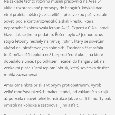
Na základě těchto rozvrhů museli pracovníci na Area 51
uklidit rozpracované prototypy do hangárů, kdykoli nad
nimi prolétal některý ze satelitů. I přes velkou pečlivost ale
Sověti podle kontrarozvědčíků získali kresbu, která
nepochybně zobrazovala letoun A-12. Experti v CIA si lámali
hlavu, jak se jim to podařilo. Řešení bylo až jednoduché:
stojící letouny nechaly na ranveji "stín", který se sovětům
ukázal na infračervených snímcích. Zastíněná část asfaltu
totiž měla nižší teplotu než bezprostřední okolí, na které
dopadalo slunce. I po odklizení letadel do hangáru tak na
venkovní ploše zůstal teplotní obtisk, který sovětská družice
mohla zaznamenat.
Američané hbitě přišli s vtipným protiopatřením. Vyrobili
velké množství různých maket letadel, od základních strojů
až po zcela neuvěřitelné konstrukce jak ze sci-fi filmu. Ty pak
umístili na kolečka a zastiňovali jimi asfalt.