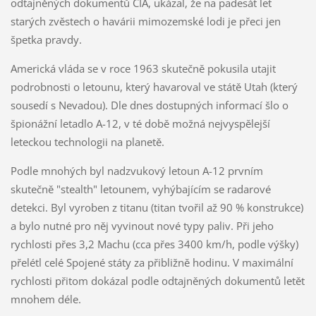
odtajněných dokumentů CIA, ukázal, že na padesát let
starých zvěstech o havárii mimozemské lodi je přeci jen
špetka pravdy.
Americká vláda se v roce 1963 skutečně pokusila utajit
podrobnosti o letounu, který havaroval ve státě Utah (který
sousedí s Nevadou). Dle dnes dostupných informací šlo o
špionážní letadlo A-12, v té době možná nejvyspělejší
leteckou technologii na planetě.
Podle mnohých byl nadzvukový letoun A-12 prvním
skutečně "stealth" letounem, vyhýbajícím se radarové
detekci. Byl vyroben z titanu (titan tvořil až 90 % konstrukce)
a bylo nutné pro něj vyvinout nové typy paliv. Při jeho
rychlosti přes 3,2 Machu (cca přes 3400 km/h, podle výšky)
přelétl celé Spojené státy za přibližně hodinu. V maximální
rychlosti přitom dokázal podle odtajněných dokumentů letět
mnohem déle.