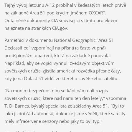
Tajný vývoj letounu A-12 probíhal v šedesátých letech právě
na základně Area 51 pod krycím jménem OXCART.
Odtajněné dokumenty CIA související s tímto projektem
naleznete na stránkách CIA.gov.
Pamětníci v dokumentu National Geographic "Area 51
Declassified" vzpomínají na přísná (a často vtipná)
protišpionážní opatření, která na základně panovala.
Například, aby se vojáci vyhnuli zvědavým objektivům
sovětských družic, zjistila americká rozvědka přesné časy,
kdy je na Oblast 51 vidět ze kterého sovětského satelitu.
"Na ranním bezpečnostním setkání nám dali rozpis
sovětských družic, které nad námi ten den letěly," vzpomíná
T. D. Barnes, bývalý specialista ze základny Area 51. "Byl to
jako jízdní řád autobusů, dokonce jsme věděli, které satelity
měly infračervené senzory nebo jaký to byl typ."