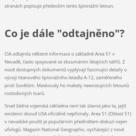
stranách popisuje především tento špionážní letoun.
Co je dále "odtajněno"?
CIA odtajnila některé informace o základně Area 51 v
Nevadě, často spojované se zkoumáním létajících talířů. Z
nově dostupných dokumentů vyplývají fascinující detaily o
vývoji titanového špionážního letadla A-12, zaměřeného
proti Sovětům. Maskovaly ho makety neexistujících letounů
roztodivných tvarů.
Snad žádná vojenská základna není tak slavná jako ta, jejíž
existenci dosud USA oficiálně nepřiznaly. Area 51 (Oblast 51)
v nevadské poušti je populárním předmětem diskuzí nejen
ufologů. Magazín National Geographic, vycházející z nově