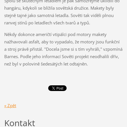
Spolu se skutečným letadlem je pak samozřejmě uklidili do
hangáru, kdykoli se blížila sovětská družice. Makety byly
stejně tajné jako samotná letadla. Sověti tak viděli plnou
ranvej stínů po letadlech všech tvarů a typů.
Někdy dokonce američtí vtipálci pod motory makety
nažhavovali asfalt, aby to vypadalo, že motory jsou funkční
a stroj právě přistál. "Docela jsme si s tím vyhráli," vzpomíná
Barnes. Podle jeho informací Sověti projekt neodhalili dřív,
než byl v polovině šedesátých let odtajněn.
« Zpět
Kontakt