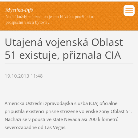
Mystika-info
Nechť každý nalezne, co je mu blízké a použije ku
prospěchu všech bytostí ...
Utajená vojenská Oblast
51 existuje, přiznala CIA
19.10.2013 11:48
Americká Ústřední zpravodajská služba (CIA) oficiálně
připustila existenci přísně střežené vojenské zóny Oblast 51.
Nachází se v poušti ve státě Nevada asi 200 kilometrů
severozápadně od Las Vegas.