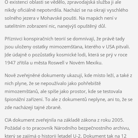
O existenci oblasti se vědělo, zpravodajská služba ji ale
nikdy oficiálně nepotvrdila. Nachází se na okraji vyschlého
solného jezera v Mohavské poušti. Na mapách není v
satelitním zobrazení nic, nanejvýš opuštěný důl.
Příznivci konspiračních teorií se domnívají, že právě tady
jsou uloženy ostatky mimozemšťana, kterého v USA pitvali.
Jde údajně o pozůstatky kosmické lodi, která se prý v roce
1947 zřítila u města Roswell v Novém Mexiku.
Nově zveřejněné dokumenty ukazují, kde místo leží, a také z
nich plyne, že se nepoužívalo jako pohřebiště
mimozemšťanů, ale spíše jako prostor, kde se testovala
špionážní zařízení. To ale z dokumentů neplyne, ani to, že se
zde nacházejí tajné zbraně.
CIA dokument zveřejnila na základě zákona z roku 2005.
Požádal o to pracovník Národního bezpečnostního archivu,
který se zajímá o historii letadel U-2. Dokument tak na 12