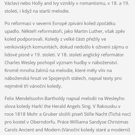
Václav) nebo Holly and Ivy vznikly v romantismu, v 18. a 19.
století, i když na starší melodie.
Po reformaci v severní Evropě zpívání koled zpočátku
upadlo. Někteří reformátoři, jako Martin Luther, však zpěv
koled podporovali. Koledy z velké části přežily ve
venkovských komunitách, dokud nedošlo k oživení zájmu o
lidové písně v 19. století. V 18. století anglický reformátor
Charles Wesley pochopil význam hudby v náboženství.
Kromě mnoha žalmů na melodie, které měly vliv na
náboženská hnutí ve Spojených státech, napsal texty pro
nejméně tři vánoční koledy.
Felix Mendelssohn-Bartholdy napsal melodii na Wesleyho
slova koledy Hark! the Herald Angels Sing. V Rakousku v
roce 1818 Mohr a Gruber složili píseň Stille Nacht (Tichá noc)
pro kostel v Oberndorfu. Práce Williama Sandyse Christmas
Carols Ancient and Modern (Vánoční koledy staré a moderní)