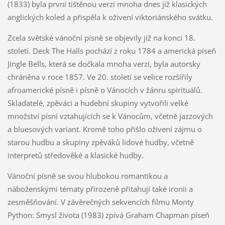
(1833) byla první tištěnou verzí mnoha dnes již klasických
anglických koled a přispěla k oživení viktoriánského svátku.
Zcela světské vánoční písně se objevily již na konci 18.
století. Deck The Halls pochází z roku 1784 a americká píseň
Jingle Bells, která se dočkala mnoha verzí, byla autorsky
chráněna v roce 1857. Ve 20. století se velice rozšířily
afroamerické písně i písně o Vánocích v žánru spirituálů.
Skladatelé, zpěváci a hudební skupiny vytvořili velké
množství písní vztahujících se k Vánocům, včetně jazzových
a bluesových variant. Kromě toho přišlo oživení zájmu o
starou hudbu a skupiny zpěváků lidové hudby, včetně
interpretů středověké a klasické hudby.
Vánoční písně se svou hlubokou romantikou a
náboženskými tématy přirozeně přitahují také ironii a
zesměšňování. V závěrečných sekvencích filmu Monty
Python: Smysl života (1983) zpívá Graham Chapman píseň