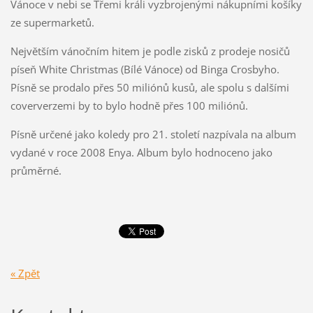
Vánoce v nebi se Třemi králi vyzbrojenými nákupními košíky
ze supermarketů.
Největším vánočním hitem je podle zisků z prodeje nosičů
píseň White Christmas (Bílé Vánoce) od Binga Crosbyho.
Písně se prodalo přes 50 miliónů kusů, ale spolu s dalšími
coververzemi by to bylo hodně přes 100 miliónů.
Písně určené jako koledy pro 21. století nazpívala na album
vydané v roce 2008 Enya. Album bylo hodnoceno jako
průměrné.
« Zpět