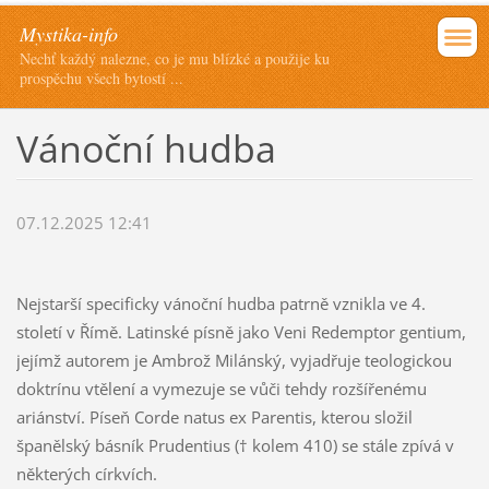
Mystika-info
Nechť každý nalezne, co je mu blízké a použije ku
prospěchu všech bytostí ...
Vánoční hudba
07.12.2025 12:41
Nejstarší specificky vánoční hudba patrně vznikla ve 4.
století v Římě. Latinské písně jako Veni Redemptor gentium,
jejímž autorem je Ambrož Milánský, vyjadřuje teologickou
doktrínu vtělení a vymezuje se vůči tehdy rozšířenému
ariánství. Píseň Corde natus ex Parentis, kterou složil
španělský básník Prudentius († kolem 410) se stále zpívá v
některých církvích.