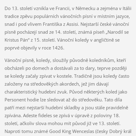
Do 13. století vznikla ve Francii, v Německu a zejména v Itálii
tradice zpěvu populárních vánočních písní v místním jazyce,
snad i pod vlivem Františka z Assisi. Nejstarší české vánoční
písně pocházejí snad ze 14. století, známá píseň „Narodil se
Kristus Pán“ z 15. století. Vánoční koledy v angličtině se
poprvé objevily v roce 1426.
Vánoční písně, koledy, sloužily původně koledníkům, kteří
obcházeli po domech a dostávali za to dary, teprve později
se koledy začaly zpívat v kostele. Tradičně jsou koledy často
založeny na středověkých akordech, jež jim dávají
charakteristický hudební zvuk. Původ některých koled jako
Personent hodie lze sledovat až do středověku. Tato díla
patří mezi nejstarší hudební skladby a jsou stále pravidelně
zpívána. Adeste fideles se zpívá v úpravě z poloviny 18.
století, ačkoliv slova mohou mít původ již ve 13. století.
Naproti tomu známé Good King Wenceslas (česky Dobrý král