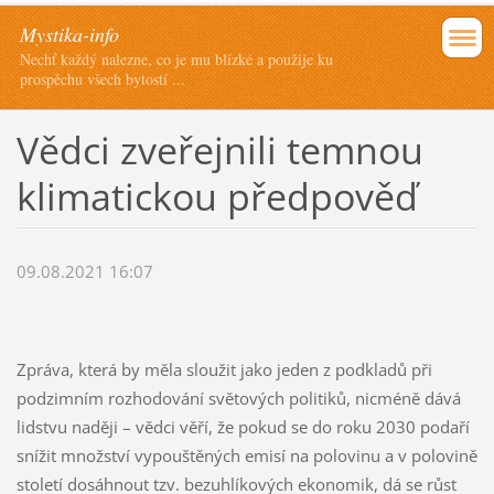
Mystika-info
Nechť každý nalezne, co je mu blízké a použije ku
prospěchu všech bytostí ...
Vědci zveřejnili temnou
klimatickou předpověď
09.08.2021 16:07
Zpráva, která by měla sloužit jako jeden z podkladů při
podzimním rozhodování světových politiků, nicméně dává
lidstvu naději – vědci věří, že pokud se do roku 2030 podaří
snížit množství vypouštěných emisí na polovinu a v polovině
století dosáhnout tzv. bezuhlíkových ekonomik, dá se růst