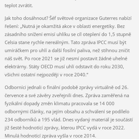
teplot zvrátit.
Jak toho dosáhnout? Šéf světové organizace Guterres nabízí
řešení: „Nutná je okamžitá akce v oblasti energetiky. Bez
zásadního snížení emisí uhlíku se cíl oteplení do 1,5 stupně
Celsia stane rychle nereálným. Tato zpráva IPCC musí být
umíráčkem pro uhlí a další fosilní paliva, než stihnou zničit
náš svět. Po roce 2021 se již nesmí postavit žádné uhelné
elektrárny. Státy OECD musí uhlí odstavit do roku 2030,
všichni ostatní nejpozději v roce 2040.“
Odborníci jednali o finální podobě zprávy virtuálně od 26.
července a své závěry zveřejnili dnes. Zpráva zaměřená na
fyzikální dopady změn klimatu pracovala se 14 000
odbornými články, na jejím obsahu a schválení se podílelo
234 odborníků a 195 vlád. Dnes vydaný materiál je součástí
již šesté hodnotící zprávy, kterou IPCC vydá v roce 2022.
Minulá hodnotící zpráva vyšla v roce 2014.