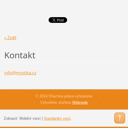
« Zpět
Kontakt
info@mys
tika.cz
© 2014 Všechna práva vyhrazena.
Vytvořeno službou
Webnode
Zobrazit:
Mobilní verzi
|
Standardní verzi