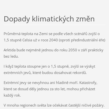
Dopady klimatických změn
Průměrná teplota na Zemi se podle všech scénářů zvýší o
1,5 stupně Celsia už v roce 2040 (oproti předindustriální éře)
Arktida bude nejméně jednou do roku 2050 v září prakticky
bez ledu.
I když teplota stoupne jen o 1,5 stupně, zvýší se výskyt
extrémních jevů, které budou dosahovat rekordů.
Extrémní jevy se nevyhnou ani hladině moří. Katastrofy,
které se dosud děly jednou za sto let, mohou přicházet
každý rok.
V mnoha regionech světa lze očekávat častější ničivé požáry.