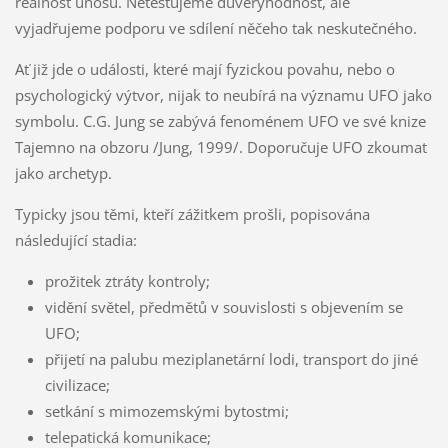
reálnost únosu. Netestujeme důvěryhodnost, ale
vyjadřujeme podporu ve sdílení něčeho tak neskutečného.
Ať již jde o události, které mají fyzickou povahu, nebo o
psychologický výtvor, nijak to neubírá na významu UFO jako
symbolu. C.G. Jung se zabývá fenoménem UFO ve své knize
Tajemno na obzoru /Jung, 1999/. Doporučuje UFO zkoumat
jako archetyp.
Typicky jsou těmi, kteří zážitkem prošli, popisována
následující stadia:
prožitek ztráty kontroly;
vidění světel, předmětů v souvislosti s objevením se
UFO;
přijetí na palubu meziplanetární lodi, transport do jiné
civilizace;
setkání s mimozemskými bytostmi;
telepatická komunikace;