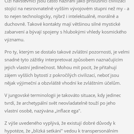
Cizí návštěvníci jsou často nazíráni jako příslušníci civilizací
stojící na nesrovnatelně vyšším vývojovém stupni než my - a
to nejen technologicky, nýbrž i intelektuálně, morálně a
duchovně. Takové kontakty mají většinou silné mystické
zabarvení a bývají spojeny s hlubokými vhledy kosmického
významu.
Pro ty, kterým se dostalo takové zvláštní pozornosti, je velmi
snadné tyto zážitky interpretovat způsobem naznačujícím
jejich vlastní jedinečnost. Mohou mít pocit, že přitahují
zájem vyšších bytostí z pokročilých civilizací, neboť jsou
nějak výjimeční a obzvláště vhodní ke zvláštním účelům.
V jungovské terminologii je takováto situace, kdy jedinec
tvrdí, že archetypální svět neovladatelně touží po jeho
vlastní osobě, nazývána „inflace ega".
Z výše uvedeného vyplývá, že existují dobré důvody k
hypotéze, že „blízká setkání" vedou k transpersonálním