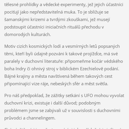
tělesné prohlídky a vědecké experimenty, jež jejich účastníci
pociťují jako nepředstavitelná muka. To je sbližuje se
šamanskými krizemi a tvrdými zkouškami, jež musejí
podstoupit účastníci iniciačních rituálů přechodu v
domorodých kulturách.
Motiv cizích kosmických lodí a vesmírných letů popsaných
těmi, kteří byli údajně pozváni k takové projížďce, má své
paralely v duchovní literatuře: připomeňme kočár védského
boha Indry či ohnivý stroj v biblickém Ezechielově podání.
Bájné krajiny a města navštívená během takových cest
připomínající vize ráje, nebeských sfér a měst světla.
Pro náš předpoklad, že zážitky setkání s UFO mohou vyvolat
duchovní krizi, existuje i další důvod; podobným
problémem jsme se zabývali už v souvislosti s duchovními
průvodci a channelingem.