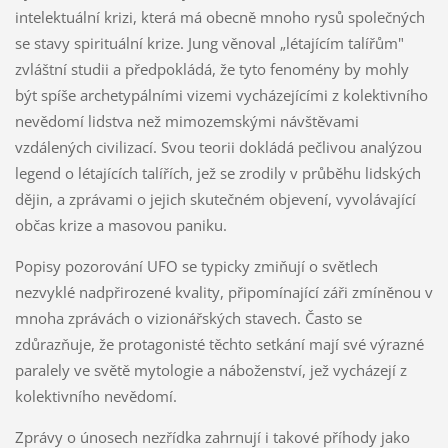
intelektuální krizi, která má obecně mnoho rysů společných
se stavy spirituální krize. Jung věnoval „létajícím talířům"
zvláštní studii a předpokládá, že tyto fenomény by mohly
být spíše archetypálními vizemi vycházejícími z kolektivního
nevědomí lidstva než mimozemskými návštěvami
vzdálených civilizací. Svou teorii dokládá pečlivou analýzou
legend o létajících talířích, jež se zrodily v průběhu lidských
dějin, a zprávami o jejich skutečném objevení, vyvolávající
občas krize a masovou paniku.
Popisy pozorování UFO se typicky zmiňují o světlech
nezvyklé nadpřirozené kvality, připomínající záři zmíněnou v
mnoha zprávách o vizionářských stavech. Často se
zdůrazňuje, že protagonisté těchto setkání mají své výrazné
paralely ve světě mytologie a náboženství, jež vycházejí z
kolektivního nevědomí.
Zprávy o únosech nezřídka zahrnují i takové příhody jako