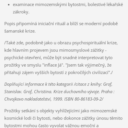
examinace mimozemskými bytostmi, bolestivé lékařské
zákroky.
Popis připomíná iniciační rituál a blíží se moderní podobě
šamanské krize.
/Také zde, podobně jako u obrazu psychospirituální krize,
kde hlavním projevem jsou mimosmyslové zážitky -
psychické otevření, může být snadné interpretovat tyto
prožitky ve smyslu "inflace Já". "Jsem tak výjimečný, že
přitahuji zájem vyšších bytostí z pokročilých civilizací"./
Doplňující informace k této kategorii /citace z knihy: Grof,
Stanislav. Grof, Christina. Krize duchovního vývoje. Praha :
Chvojkovo nakladatelství, 1999. ISBN 80-86183-09-2/
Prožitky setkání s objekty vyhlížejícími jako mimozemské
kosmické lodi či bytosti, nebo dokonce zážitky únosu těmito
bytostmi mohou často vyvolat vážnou emoční a