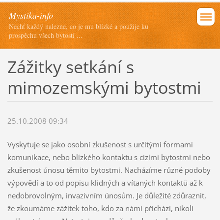
Mystika-info
Nechť každý nalezne, co je mu blízké a použije ku
prospěchu všech bytostí ...
Zážitky setkání s
mimozemskými bytostmi
25.10.2008 09:34
Vyskytuje se jako osobní zkušenost s určitými formami
komunikace, nebo blízkého kontaktu s cizími bytostmi nebo
zkušenost únosu těmito bytostmi. Nacházíme různé podoby
výpovědí a to od popisu klidných a vítaných kontaktů až k
nedobrovolným, invazivním únosům. Je důležité zdůraznit,
že zkoumáme zážitek toho, kdo za námi přichází, nikoli