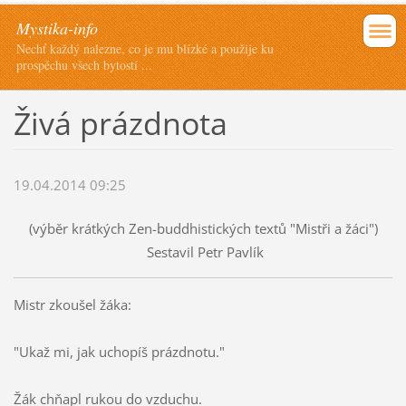
Mystika-info
Nechť každý nalezne, co je mu blízké a použije ku
prospěchu všech bytostí ...
Živá prázdnota
19.04.2014 09:25
(výběr krátkých Zen-buddhistických textů "Mistři a žáci")
Sestavil Petr Pavlík
Mistr zkoušel žáka:
"Ukaž mi, jak uchopíš prázdnotu."
Žák chňapl rukou do vzduchu.