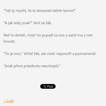
"Tak ty myslíš, že to dostaneš takhle lacino?"
"A jak tedy jinak?" divil se žák.
Než to dořekl, mistr ho popadl za nos a začal mu s ním
kroutit.
"To je moc," křičel žák, ale mistr nepovolil a poznamenal:
"Jinak přece prázdnotu neuchopíš."
« Zpět