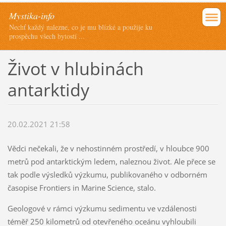
Mystika-info
Nechť každý nalezne, co je mu blízké a použije ku
prospěchu všech bytostí ...
Život v hlubinách
antarktidy
20.02.2021 21:58
Vědci nečekali, že v nehostinném prostředí, v hloubce 900
metrů pod antarktickým ledem, naleznou život. Ale přece se
tak podle výsledků výzkumu, publikovaného v odborném
časopise Frontiers in Marine Science, stalo.
Geologové v rámci výzkumu sedimentu ve vzdálenosti
téměř 250 kilometrů od otevřeného oceánu vyhloubili