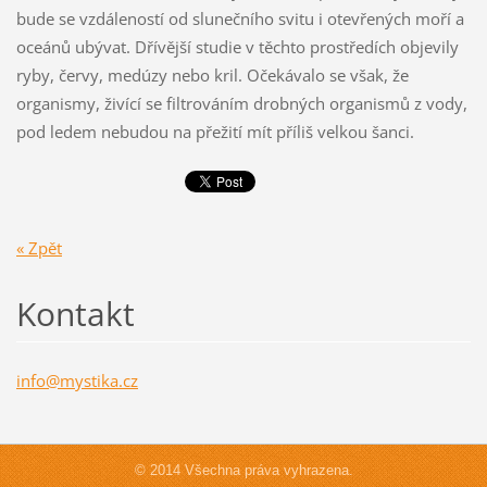
bude se vzdáleností od slunečního svitu i otevřených moří a
oceánů ubývat. Dřívější studie v těchto prostředích objevily
ryby, červy, medúzy nebo kril. Očekávalo se však, že
organismy, živící se filtrováním drobných organismů z vody,
pod ledem nebudou na přežití mít příliš velkou šanci.
« Zpět
Kontakt
info@mys
tika.cz
© 2014 Všechna práva vyhrazena.