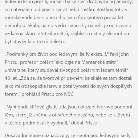
ledovou krou přežili, museli by se živit drobnými organismy,
či materiálem od jiných zvířat nebo rostlin. Rostliny totiž v
mořské vodě bez slunečního svitu fotosyntézu provádět
nemohou. Skála, na níž vědci živočichy nalezli, je od oceánu
vzdálena skoro 250 kilometrů, nejbližší rostliny ale mohou
být stovky kilometrů daleko.
„Podmínky pro život pod ledovými šelfy existují,“ řekl John
Priscu, profesor polární ekologie na Montanské státní
univerzitě, který studoval život pod polárním ledem téměř
40 let. „Zdá se, že tvorové připevnění ke skále se tam dostali
jako mikroskopické larvy a poté vyrostli do svých dospělých
forem,“ prohlásil Priscu pro NBC.
„Nyní bude klíčové zjistit, zda jsou nalezení tvorové podobní
těm, které již známe z otevřeného oceánu, nebo se k životu
v těchto podmínkách vyvinuli,“ dodal Priscu.
Dosavadní teorie naznačovaly, že života pod ledovými šelfy