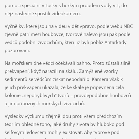
pomocí speciální vrtačky s horkým proudem vody vrt, do
nějž následně spustili videokameru.
Výčnělky, které jsou na videu vidět vpravo, podle webu NBC
zjevně patří mezi houbovce, tvorové nalevo jsou pak podle
vědců podobní živočichům, kteří již byli poblíž Antarktidy
pozorováni.
Na mořském dně vědci očekávali bahno. Proto zůstali silně
překvapení, když narazili na skálu. Zamýšlené vzorky
sedimentů se vědcům získat nepodařilo. Kamera však k
jejich překvapení ukázala, že ke skále je připevněna celá
kolonie „nepohyblivých“ tvorů –⁠ pravděpodobně houbovců
a jim příbuzných mořských živočichů.
Výsledky výzkumu zřejmě jdou proti všem předchozím
teoriím ohledně toho, jaké druhy života by hluboko pod
šelfovým ledovcem mohly existovat. Aby tvorové pod