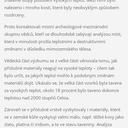
znatelné stopy působení vysokých teplot. Mezi nimi bylo
nalezeno i mnoho kostí, které byly neobvyklým způsobem
rozdrceny.
Proto kontaktovali místní archeologové mezinárodní
skupinu vědců, kteří se dlouhodobě zabývají analýzou míst,
která v minulosti prošla teplotními a destruktivními
změnami v důsledku mimozemského tělesa.
Vědecká část výzkumu se z velké části věnovala tomu, jak
příslušné materiály reagují na vysoké teploty – cílem tak
bylo určit, za jakých teplot mohlo k podobným změnám
materiálů dojít. Ukázalo se, že velká část vzorků byla tavena
za vysokých teplot, okolo 18 procent bylo taveno dokonce
teplotou nad 2000 stupňů Celsia.
Zároveň se v příslušné vrstvě vyskytovaly i materiály, které
se v zemské kůře vyskytují velmi málo, např. těžké kovy jako
zlato, platina či iridium, a to ve stavu taveniny. Analýza