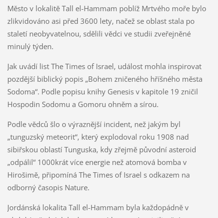
Město v lokalitě Tall el-Hammam poblíž Mrtvého moře bylo
zlikvidováno asi před 3600 lety, načež se oblast stala po
staletí neobyvatelnou, sdělili vědci ve studii zveřejněné
minulý týden.
Jak uvádí list The Times of Israel, událost mohla inspirovat
pozdější biblický popis „Bohem zničeného hříšného města
Sodoma“. Podle popisu knihy Genesis v kapitole 19 zničil
Hospodin Sodomu a Gomoru ohněm a sírou.
Podle vědců šlo o výraznější incident, než jakým byl
„tunguzský meteorit“, který explodoval roku 1908 nad
sibiřskou oblastí Tunguska, kdy zřejmě původní asteroid
„odpálil“ 1000krát více energie než atomová bomba v
Hirošimě, připomíná The Times of Israel s odkazem na
odborný časopis Nature.
Jordánská lokalita Tall el-Hammam byla každopádně v