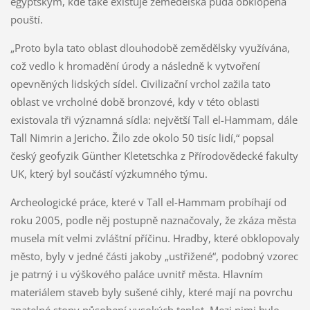
egyptským, kde také existuje zemědělská půda obklopená
pouští.
„Proto byla tato oblast dlouhodobě zemědělsky využívána,
což vedlo k hromadění úrody a následně k vytvoření
opevněných lidských sídel. Civilizační vrchol zažila tato
oblast ve vrcholné době bronzové, kdy v této oblasti
existovala tři významná sídla: největší Tall el-Hammam, dále
Tall Nimrin a Jericho. Žilo zde okolo 50 tisíc lidí,“ popsal
český geofyzik Günther Kletetschka z Přírodovědecké fakulty
UK, který byl součástí výzkumného týmu.
Archeologické práce, které v Tall el-Hammam probíhají od
roku 2005, podle něj postupně naznačovaly, že zkáza města
musela mít velmi zvláštní příčinu. Hradby, které obklopovaly
město, byly v jedné části jakoby „ustřižené“, podobný vzorec
je patrný i u výškového paláce uvnitř města. Hlavním
materiálem staveb byly sušené cihly, které mají na povrchu