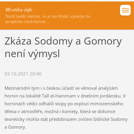
Mystika-info
Nechť každý nalezne, co je mu blízké a použije ku
prospěchu všech bytostí ...
Zkáza Sodomy a Gomory
není výmysl
03.10.2021 20:40
Mezinárodní tým i s českou účastí se věnoval analýzám
hornin na lokalitě Tall el-Hammam v dnešním Jordánsku. V
horninách vědci odhalili stopy po explozi mimozemského
tělesa v atmosféře, možná i komety, která se dokonce
teoreticky mohla stát předobrazem zničení biblické Sodomy
a Gomory.