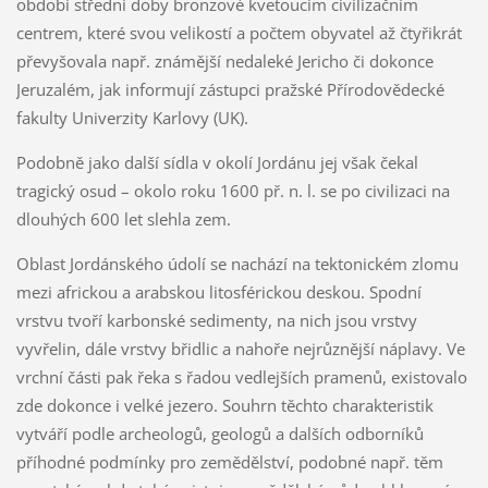
období střední doby bronzové kvetoucím civilizačním
centrem, které svou velikostí a počtem obyvatel až čtyřikrát
převyšovala např. známější nedaleké Jericho či dokonce
Jeruzalém, jak informují zástupci pražské Přírodovědecké
fakulty Univerzity Karlovy (UK).
Podobně jako další sídla v okolí Jordánu jej však čekal
tragický osud – okolo roku 1600 př. n. l. se po civilizaci na
dlouhých 600 let slehla zem.
Oblast Jordánského údolí se nachází na tektonickém zlomu
mezi africkou a arabskou litosférickou deskou. Spodní
vrstvu tvoří karbonské sedimenty, na nich jsou vrstvy
vyvřelin, dále vrstvy břidlic a nahoře nejrůznější náplavy. Ve
vrchní části pak řeka s řadou vedlejších pramenů, existovalo
zde dokonce i velké jezero. Souhrn těchto charakteristik
vytváří podle archeologů, geologů a dalších odborníků
příhodné podmínky pro zemědělství, podobné např. těm