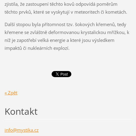
zjistila, že zastoupení těchto kovů odpovídá poměrům
těchto prvků, které se vyskytují v meteoritech či kometách.
Další stopou byla přítomnost tzv. šokových křemenů, tedy
křemene se zvláštně deformovanou krystalickou mřížkou, k
níž je zapotřebí velká energie a které jsou výsledkem
impaktů či nukleárních explozí.
« Zpět
Kontakt
info@mys
tika.cz