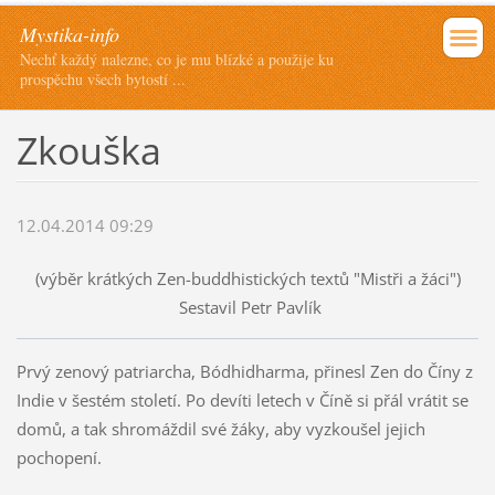
Mystika-info
Nechť každý nalezne, co je mu blízké a použije ku
prospěchu všech bytostí ...
Zkouška
12.04.2014 09:29
(výběr krátkých Zen-buddhistických textů "Mistři a žáci")
Sestavil Petr Pavlík
Prvý zenový patriarcha, Bódhidharma, přinesl Zen do Číny z
Indie v šestém století. Po devíti letech v Číně si přál vrátit se
domů, a tak shromáždil své žáky, aby vyzkoušel jejich
pochopení.