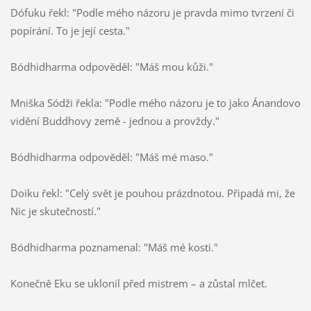
Dófuku řekl: "Podle mého názoru je pravda mimo tvrzení či
popírání. To je její cesta."
Bódhidharma odpověděl: "Máš mou kůži."
Mniška Sódži řekla: "Podle mého názoru je to jako Ánandovo
vidění Buddhovy země - jednou a provždy."
Bódhidharma odpověděl: "Máš mé maso."
Doiku řekl: "Celý svět je pouhou prázdnotou. Připadá mi, že
Nic je skutečností."
Bódhidharma poznamenal: "Máš mé kosti."
Konečně Eku se uklonil před mistrem – a zůstal mlčet.