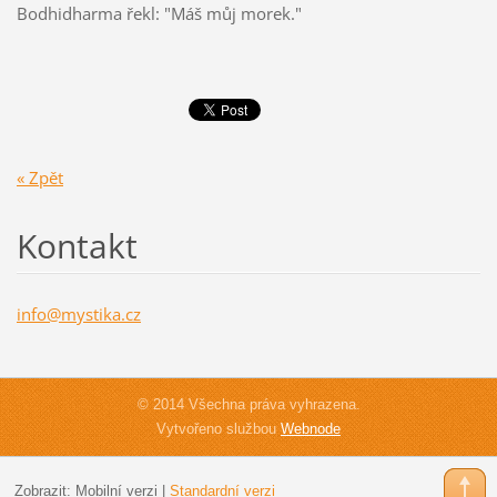
Bodhidharma řekl: "Máš můj morek."
« Zpět
Kontakt
info@mys
tika.cz
© 2014 Všechna práva vyhrazena.
Vytvořeno službou
Webnode
Zobrazit:
Mobilní verzi
|
Standardní verzi