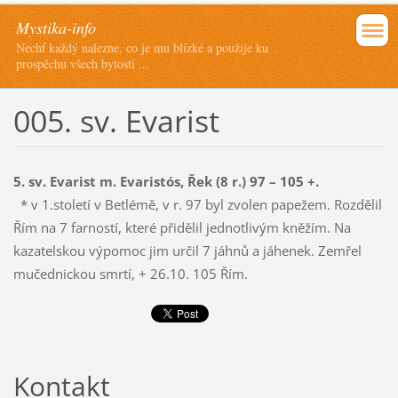
Mystika-info
Nechť každý nalezne, co je mu blízké a použije ku
prospěchu všech bytostí ...
005. sv. Evarist
5. sv. Evarist m. Evaristós, Řek (8 r.) 97 – 105 +.
* v 1.století v Betlémě, v r. 97 byl zvolen papežem. Rozdělil
Řím na 7 farností, které přidělil jednotlivým kněžím. Na
kazatelskou výpomoc jim určil 7 jáhnů a jáhenek. Zemřel
mučednickou smrtí, + 26.10. 105 Řím.
Kontakt