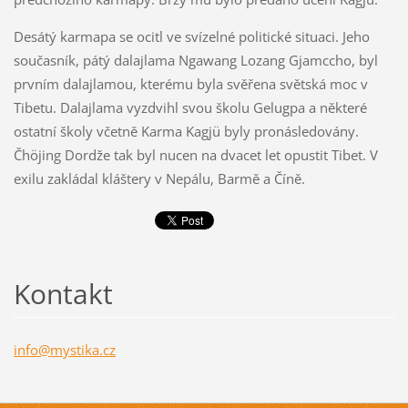
Desátý karmapa se ocitl ve svízelné politické situaci. Jeho
současník, pátý dalajlama Ngawang Lozang Gjamccho, byl
prvním dalajlamou, kterému byla svěřena světská moc v
Tibetu. Dalajlama vyzdvihl svou školu Gelugpa a některé
ostatní školy včetně Karma Kagjü byly pronásledovány.
Čhöjing Dordže tak byl nucen na dvacet let opustit Tibet. V
exilu zakládal kláštery v Nepálu, Barmě a Číně.
Kontakt
info@mys
tika.cz