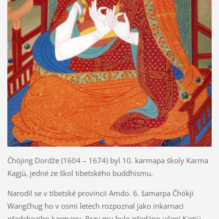
Čhöjing Dordže (1604 – 1674) byl 10. karmapa školy Karma
Kagjü, jedné ze škol tibetského buddhismu.
Narodil se v tibetské provincii Amdo. 6. šamarpa Čhökji
Wangčhug ho v osmi letech rozpoznal jako inkarnaci
předchozího karmapy. Brzy mu bylo předáno učení Kagjü.