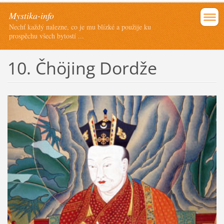
Mystika-info
Nechť každý nalezne, co je mu blízké a použije ku
prospěchu všech bytostí ...
10. Čhöjing Dordže