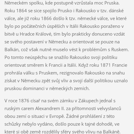
Německém spolku, kde postupně vzrůstala moc Pruska.
Roku 1864 se sice spojilo Prusko i Rakousko v tzv. dánské
válce, ale již roku 1866 došlo k tzv. německé válce, ve které
bylo po počátečních úspěších v Itálii Rakousko poraženo v
bitvě u Hradce Králové, tím bylo prakticky donuceno vzdát
se svého postavení v Německu a orientovat se pouze na
Balkán, což však nutně muselo vést k problémům s Ruskem.
Po tomto neúspěchu se snažilo Rakousko svoji politiku
orientovat směrem k Francii a Itálii. Když roku 1871 Francie
prohrála válku s Pruskem, rezignovalo Rakousko na snahu
získat v Německu zpět svůj vliv a svojí další politikou uznalo
pruskou dominanci v německých zemích.
V roce 1876 císař na svém zámku v Zákupech jednal s
ruským carem Alexandrem II. za přítomnosti velvyslanců
obou zemí o situaci v Evropě. Žádné prohlášení z této
schůzky nebylo vydáno, došlo pouze k tajné dohodě, ve
které si obě země rozdělily sféry svého vlivu na Balkáně.