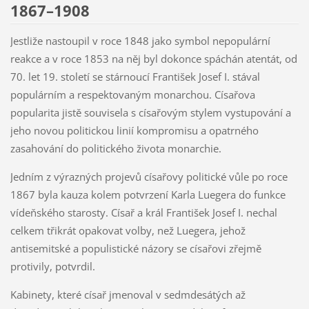
1867–1908
Jestliže nastoupil v roce 1848 jako symbol nepopulární
reakce a v roce 1853 na něj byl dokonce spáchán atentát, od
70. let 19. století se stárnoucí František Josef I. stával
populárním a respektovaným monarchou. Císařova
popularita jistě souvisela s císařovým stylem vystupování a
jeho novou politickou linií kompromisu a opatrného
zasahování do politického života monarchie.
Jedním z výrazných projevů císařovy politické vůle po roce
1867 byla kauza kolem potvrzení Karla Luegera do funkce
vídeňského starosty. Císař a král František Josef I. nechal
celkem třikrát opakovat volby, než Luegera, jehož
antisemitské a populistické názory se císařovi zřejmě
protivily, potvrdil.
Kabinety, které císař jmenoval v sedmdesátých až