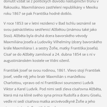
donutit vzdát se z politických důvodů nástupnictví trůnu v
Rakousku. Maxmiliánovo zastřelení republikány v Mexiku
roku 1867 se pak Františka hodně dotklo.
V roce 1853 se v letní rezidenci v Bad Ischlu seznámil se
svou patnáctiletou sestřenicí Alžbětou (známou také jako
Sissi). Alžběta byla druhá dcera bavorského vévody
Maxmiliána Josefa a Ludoviky Vilhelmíny (dcery bavorského
krále Maxmiliána I. a sestry Žofie, matky Františka Josefa).
Císař se do Alžběty zamiloval a 24. dubna 1854 se s ní v
augustiniánském kostele ve Vídni oženil.
František Josef se svou rodinou, 1861. Vlevo stojí František
Josef, vedle něj jeho bratr Maxmilián s manželkou
Charlottou, vpravo od ní Františkovi sourozenci Ludvík
Viktor a Karel Ludvík. Pod nimi sedí zleva císařovna Alžběta,
která má na klíně svého syna prince Rudolfa a dceru Giselu,
vedle ní sedí císařova matka arcivévodkyně Žofie a jeho