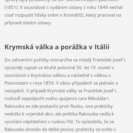
(1851). V souvislosti s vydáním ústavy z roku 1849 nechal
císař rozpustit říšský sněm v Kroměříži, který pracoval na
přípravě vlastní ústavy.
Krymská válka a porážka v Itálii
Do zahraniční politiky monarchie se mladý František Josef I.
výrazněji zapsal ve druhé polovině 50. let 19. století v
souvislosti s Krymskou válkou a následně s válkou s
Piemontem v roce 1859. V obou případech se jednalo o
neúspěch. V případě Krymské války se František Josef I.
rozhodl nepodpořit svého spojence cara Mikuláše I.
Rakousko se zde postavilo proti Rusku, sice prakticky
nedošlo k vojenské akci, ale politika Rakouska vedla k
vyvolání nepřátelství s ruskou říší. To způsobilo, že se
Rakousko dostalo do těžké pozice, prakticky se ocitlo v