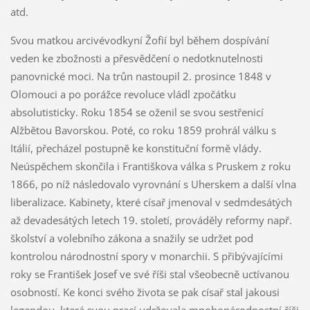
atd.
Svou matkou arcivévodkyní Žofií byl během dospívání
veden ke zbožnosti a přesvědčení o nedotknutelnosti
panovnické moci. Na trůn nastoupil 2. prosince 1848 v
Olomouci a po porážce revoluce vládl zpočátku
absolutisticky. Roku 1854 se oženil se svou sestřenicí
Alžbětou Bavorskou. Poté, co roku 1859 prohrál válku s
Itálií, přecházel postupně ke konstituční formě vlády.
Neúspěchem skončila i Františkova válka s Pruskem z roku
1866, po níž následovalo vyrovnání s Uherskem a další vlna
liberalizace. Kabinety, které císař jmenoval v sedmdesátých
až devadesátých letech 19. století, prováděly reformy např.
školství a volebního zákona a snažily se udržet pod
kontrolou národnostní spory v monarchii. S přibývajícími
roky se František Josef ve své říši stal všeobecně uctívanou
osobností. Ke konci svého života se pak císař stal jakousi