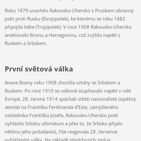
Roku 1879 uzavřelo Rakousko-Uhersko s Pruskem obranný
pakt proti Rusku (Dvojspolek), ke kterému se roku 1882
připojila Itálie (Trojspolek). V roce 1908 Rakousko-Uhersko
anektovalo Bosnu a Hercegovinu, což zvýšilo napětí s
Ruskem a Srbskem.
První světová válka
Anexe Bosny roku 1908 zhoršila vztahy se Srbskem a
Ruskem. Po roce 1910 se celkově stupňovalo napětí v celé
Evropě, 28. června 1914 spáchali srbští nacionalisté úspěšný
atentát na Františka Ferdinanda d'Este, zamýšleného
následníka Františka Josefa. Rakousko-Uhersko poté
vyhlásilo Srbsku ultimátum a přes to, že Srbsko přijalo
většinu jeho požadavků, říše reagovala 28. července
vyhlášením války. Na základě předchozích smluv