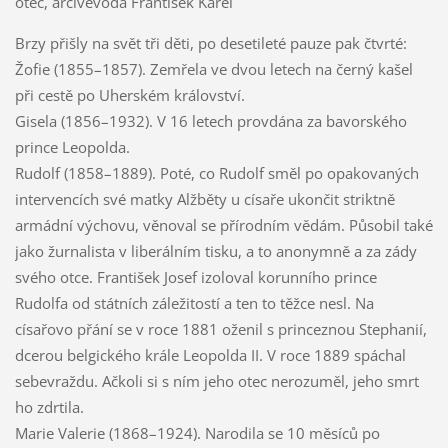
otec, arcivévoda František Karel
Brzy přišly na svět tři děti, po desetileté pauze pak čtvrté:
Žofie (1855–1857). Zemřela ve dvou letech na černý kašel
při cestě po Uherském království.
Gisela (1856–1932). V 16 letech provdána za bavorského
prince Leopolda.
Rudolf (1858–1889). Poté, co Rudolf směl po opakovaných
intervencích své matky Alžběty u císaře ukončit striktně
armádní výchovu, věnoval se přírodním vědám. Působil také
jako žurnalista v liberálním tisku, a to anonymně a za zády
svého otce. František Josef izoloval korunního prince
Rudolfa od státních záležitostí a ten to těžce nesl. Na
císařovo přání se v roce 1881 oženil s princeznou Stephanií,
dcerou belgického krále Leopolda II. V roce 1889 spáchal
sebevraždu. Ačkoli si s ním jeho otec nerozuměl, jeho smrt
ho zdrtila.
Marie Valerie (1868–1924). Narodila se 10 měsíců po