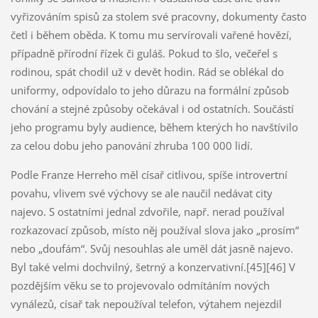
vyřizováním spisů za stolem své pracovny, dokumenty často
četl i během oběda. K tomu mu servírovali vařené hovězí,
případně přírodní řízek či guláš. Pokud to šlo, večeřel s
rodinou, spát chodil už v devět hodin. Rád se oblékal do
uniformy, odpovídalo to jeho důrazu na formální způsob
chování a stejné způsoby očekával i od ostatních. Součástí
jeho programu byly audience, během kterých ho navštívilo
za celou dobu jeho panování zhruba 100 000 lidí.
Podle Franze Herreho měl císař citlivou, spíše introvertní
povahu, vlivem své výchovy se ale naučil nedávat city
najevo. S ostatními jednal zdvořile, např. nerad používal
rozkazovací způsob, místo něj používal slova jako „prosím“
nebo „doufám“. Svůj nesouhlas ale uměl dát jasně najevo.
Byl také velmi dochvilný, šetrný a konzervativní.[45][46] V
pozdějším věku se to projevovalo odmítáním nových
vynálezů, císař tak nepoužíval telefon, výtahem nejezdil