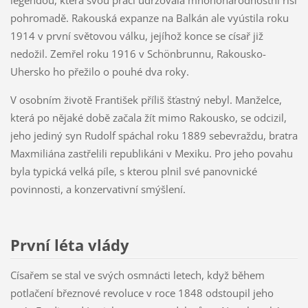
legendou, která svou prací udržovala mnohonárodnostní říši
pohromadě. Rakouská expanze na Balkán ale vyústila roku
1914 v první světovou válku, jejíhož konce se císař již
nedožil. Zemřel roku 1916 v Schönbrunnu, Rakousko-
Uhersko ho přežilo o pouhé dva roky.
V osobním životě František příliš šťastný nebyl. Manželce,
která po nějaké době začala žít mimo Rakousko, se odcizil,
jeho jediný syn Rudolf spáchal roku 1889 sebevraždu, bratra
Maxmiliána zastřelili republikáni v Mexiku. Pro jeho povahu
byla typická velká píle, s kterou plnil své panovnické
povinnosti, a konzervativní smýšlení.
První léta vlády
Císařem se stal ve svých osmnácti letech, když během
potlačení březnové revoluce v roce 1848 odstoupil jeho