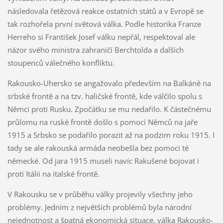
následovala řetězová reakce ostatních států a v Evropě se
tak rozhořela první světová válka. Podle historika Franze
Herreho si František Josef válku nepřál, respektoval ale
názor svého ministra zahraničí Berchtolda a dalších
stoupenců válečného konfliktu.
Rakousko-Uhersko se angažovalo především na Balkáně na
srbské frontě a na tzv. haličské frontě, kde válčilo spolu s
Němci proti Rusku. Zpočátku se mu nedařilo. K částečnému
průlomu na ruské frontě došlo s pomocí Němců na jaře
1915 a Srbsko se podařilo porazit až na podzim roku 1915. I
tady se ale rakouská armáda neobešla bez pomoci té
německé. Od jara 1915 museli navíc Rakušené bojovat i
proti Itálii na italské frontě.
V Rakousku se v průběhu války projevily všechny jeho
problémy. Jedním z největších problémů byla národní
nejednotnost a špatná ekonomická situace, válka Rakousko-