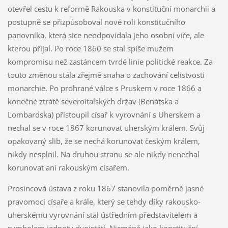
otevřel cestu k reformě Rakouska v konstituční monarchii a
postupně se přizpůsoboval nové roli konstitučního
panovníka, která sice neodpovídala jeho osobní víře, ale
kterou přijal. Po roce 1860 se stal spíše mužem
kompromisu než zastáncem tvrdé linie politické reakce. Za
touto změnou stála zřejmě snaha o zachování celistvosti
monarchie. Po prohrané válce s Pruskem v roce 1866 a
konečné ztrátě severoitalských držav (Benátska a
Lombardska) přistoupil císař k vyrovnání s Uherskem a
nechal se v roce 1867 korunovat uherským králem. Svůj
opakovaný slib, že se nechá korunovat českým králem,
nikdy nesplnil. Na druhou stranu se ale nikdy nenechal
korunovat ani rakouským císařem.
Prosincová ústava z roku 1867 stanovila poměrně jasné
pravomoci císaře a krále, který se tehdy díky rakousko-
uherskému vyrovnání stal ústředním představitelem a
symbolem jednoty dvojstátí. Nicméně jako konstituční