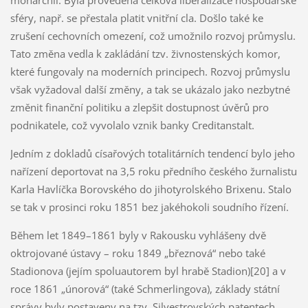
monarchii. Byla provedena celková liberalizace hospodářské
sféry, např. se přestala platit vnitřní cla. Došlo také ke
zrušení cechovních omezení, což umožnilo rozvoj průmyslu.
Tato změna vedla k zakládání tzv. živnostenských komor,
které fungovaly na moderních principech. Rozvoj průmyslu
však vyžadoval další změny, a tak se ukázalo jako nezbytné
změnit finanční politiku a zlepšit dostupnost úvěrů pro
podnikatele, což vyvolalo vznik banky Creditanstalt.
Jedním z dokladů císařových totalitárních tendencí bylo jeho
nařízení deportovat na 3,5 roku předního českého žurnalistu
Karla Havlíčka Borovského do jihotyrolského Brixenu. Stalo
se tak v prosinci roku 1851 bez jakéhokoli soudního řízení.
Během let 1849–1861 byly v Rakousku vyhlášeny dvě
oktrojované ústavy – roku 1849 „březnová“ nebo také
Stadionova (jejím spoluautorem byl hrabě Stadion)[20] a v
roce 1861 „únorová“ (také Schmerlingova), základy státní
správy byly postaveny na tzv. Silvestrovských patentech