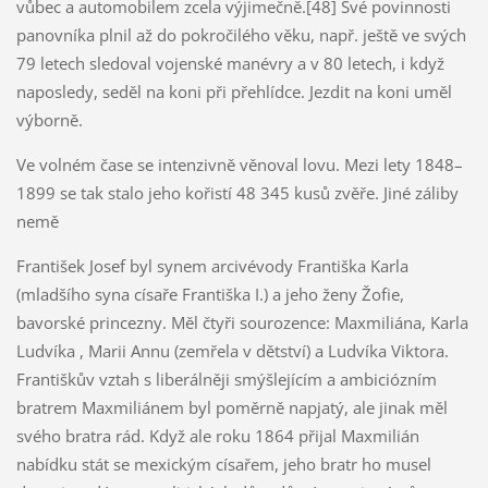
vůbec a automobilem zcela výjimečně.[48] Své povinnosti
panovníka plnil až do pokročilého věku, např. ještě ve svých
79 letech sledoval vojenské manévry a v 80 letech, i když
naposledy, seděl na koni při přehlídce. Jezdit na koni uměl
výborně.
Ve volném čase se intenzivně věnoval lovu. Mezi lety 1848–
1899 se tak stalo jeho kořistí 48 345 kusů zvěře. Jiné záliby
nemě
František Josef byl synem arcivévody Františka Karla
(mladšího syna císaře Františka I.) a jeho ženy Žofie,
bavorské princezny. Měl čtyři sourozence: Maxmiliána, Karla
Ludvíka , Marii Annu (zemřela v dětství) a Ludvíka Viktora.
Františkův vztah s liberálněji smýšlejícím a ambiciózním
bratrem Maxmiliánem byl poměrně napjatý, ale jinak měl
svého bratra rád. Když ale roku 1864 přijal Maxmilián
nabídku stát se mexickým císařem, jeho bratr ho musel