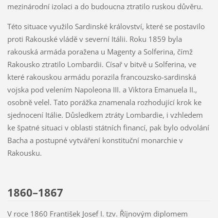
mezinárodní izolaci a do budoucna ztratilo ruskou důvěru.
Této situace využilo Sardinské království, které se postavilo
proti Rakouské vládě v severní Itálii. Roku 1859 byla
rakouská armáda poražena u Magenty a Solferina, čímž
Rakousko ztratilo Lombardii. Císař v bitvě u Solferina, ve
které rakouskou armádu porazila francouzsko-sardinská
vojska pod velením Napoleona III. a Viktora Emanuela II.,
osobně velel. Tato porážka znamenala rozhodující krok ke
sjednocení Itálie. Důsledkem ztráty Lombardie, i vzhledem
ke špatné situaci v oblasti státních financí, pak bylo odvolání
Bacha a postupné vytváření konstituční monarchie v
Rakousku.
1860–1867
V roce 1860 František Josef I. tzv. Říjnovým diplomem