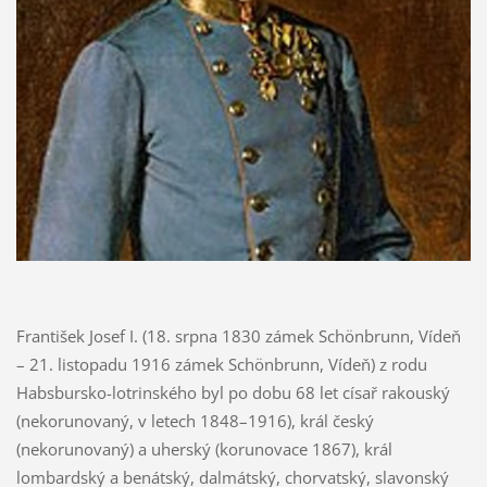
František Josef I. (18. srpna 1830 zámek Schönbrunn, Vídeň
– 21. listopadu 1916 zámek Schönbrunn, Vídeň) z rodu
Habsbursko-lotrinského byl po dobu 68 let císař rakouský
(nekorunovaný, v letech 1848–1916), král český
(nekorunovaný) a uherský (korunovace 1867), král
lombardský a benátský, dalmátský, chorvatský, slavonský