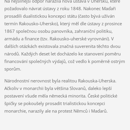
Na nejsilnější odpor narazila nová ústava v Uhersku, které
požadovalo návrat ústavy z roku 1848. Nakonec Maďaři
prosadili dualistickou koncepci státu (často bývá užíván
termín Rakousko-Uhersko), který měl dle ústavy z prosince
1867 společnou osobu panovníka, zahraniční politiku,
armádu a finance (tzv. Rakousko-uherské vyrovnání). V
dalších otázkách existovala značná suverenita těchto dvou
národů. Každých deset let docházelo ke stanovení poměru
financování společných výdajů, což vedlo k poměrně ostrým
sporům.
Národnostní nerovnost byla realitou Rakouska-Uherska.
Ačkoliv v monarchii byla většina Slovanů, daleko lepší
postavení všude měla německá minorita. České politické
špičky se pokoušely prosadit trialistickou koncepci
monarchie, narazily ale na protest Němců i Maďarů.