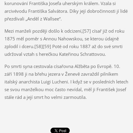
korunování Františka Josefa uherským králem. Vzala si
arcivévodu Františka Salvátora. Díky její dobročinnosti jí lidé
přezdívali „Anděl z Wallsee“.
Mezi manželi později došlo k odcizení,[57] císař již od roku
1875 měl poměr s Annou Nahowskou, se kterou údajně
zplodil i dceru.[58][59] Poté od roku 1887 až do své smrti
udržoval vztah s herečkou Kateřinou Schrattovou.
Po smrti syna cestovala císařovna Alžběta po Evropě. 10.
září 1898 ji na břehu jezera v Ženevě zavraždil pilníkem
italský anarchista Luigi Lucheni. I když se v posledních letech
se svou manželkou moc často nevídal, měl ji František Josef
stále rád a její smrt ho velmi zarmoutila.