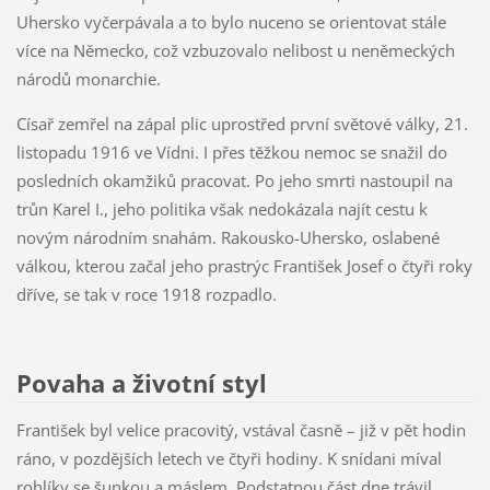
Uhersko vyčerpávala a to bylo nuceno se orientovat stále
více na Německo, což vzbuzovalo nelibost u neněmeckých
národů monarchie.
Císař zemřel na zápal plic uprostřed první světové války, 21.
listopadu 1916 ve Vídni. I přes těžkou nemoc se snažil do
posledních okamžiků pracovat. Po jeho smrti nastoupil na
trůn Karel I., jeho politika však nedokázala najít cestu k
novým národním snahám. Rakousko-Uhersko, oslabené
válkou, kterou začal jeho prastrýc František Josef o čtyři roky
dříve, se tak v roce 1918 rozpadlo.
Povaha a životní styl
František byl velice pracovitý, vstával časně – již v pět hodin
ráno, v pozdějších letech ve čtyři hodiny. K snídani míval
rohlíky se šunkou a máslem. Podstatnou část dne trávil