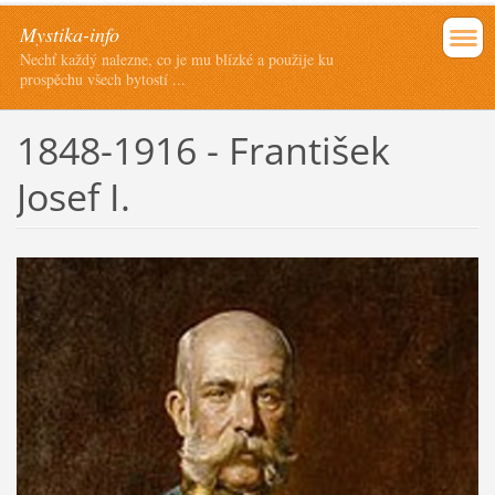
Mystika-info
Nechť každý nalezne, co je mu blízké a použije ku
prospěchu všech bytostí ...
1848-1916 - František
Josef I.