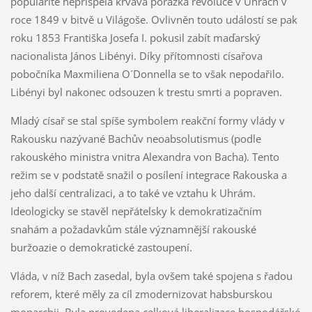
popularitě nepřispěla krvavá porážka revoluce v Uhrách v
roce 1849 v bitvě u Világoše. Ovlivněn touto událostí se pak
roku 1853 Františka Josefa I. pokusil zabít maďarský
nacionalista János Libényi. Díky přítomnosti císařova
pobočníka Maxmiliena O´Donnella se to však nepodařilo.
Libényi byl nakonec odsouzen k trestu smrti a popraven.
Mladý císař se stal spíše symbolem reakční formy vlády v
Rakousku nazývané Bachův neoabsolutismus (podle
rakouského ministra vnitra Alexandra von Bacha). Tento
režim se v podstatě snažil o posílení integrace Rakouska a
jeho další centralizaci, a to také ve vztahu k Uhrám.
Ideologicky se stavěl nepřátelsky k demokratizačním
snahám a požadavkům stále významnější rakouské
buržoazie o demokratické zastoupení.
Vláda, v níž Bach zasedal, byla ovšem také spojena s řadou
reforem, které měly za cíl zmodernizovat habsburskou