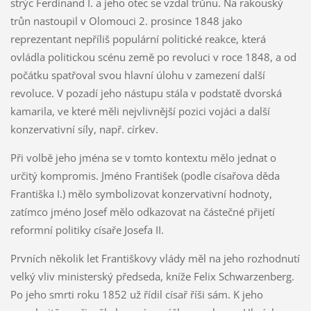
strýc Ferdinand I. a jeho otec se vzdal trůnu. Na rakouský
trůn nastoupil v Olomouci 2. prosince 1848 jako
reprezentant nepříliš populární politické reakce, která
ovládla politickou scénu země po revoluci v roce 1848, a od
počátku spatřoval svou hlavní úlohu v zamezení další
revoluce. V pozadí jeho nástupu stála v podstatě dvorská
kamarila, ve které měli nejvlivnější pozici vojáci a další
konzervativní síly, např. církev.
Při volbě jeho jména se v tomto kontextu mělo jednat o
určitý kompromis. Jméno František (podle císařova děda
Františka I.) mělo symbolizovat konzervativní hodnoty,
zatímco jméno Josef mělo odkazovat na částečné přijetí
reformní politiky císaře Josefa II.
Prvních několik let Františkovy vlády měl na jeho rozhodnutí
velký vliv ministerský předseda, kníže Felix Schwarzenberg.
Po jeho smrti roku 1852 už řídil císař říši sám. K jeho