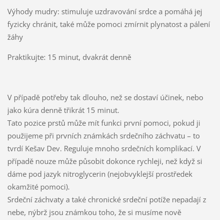
Výhody mudry: stimuluje uzdravování srdce a pomáhá jej
fyzicky chránit, také může pomoci zmírnit plynatost a pálení
žáhy
Praktikujte: 15 minut, dvakrát denně
V případě potřeby tak dlouho, než se dostaví účinek, nebo
jako kúra denně třikrát 15 minut.
Tato pozice prstů může mít funkci první pomoci, pokud ji
použijeme při prvních známkách srdečního záchvatu – to
tvrdí Kešav Dev. Reguluje mnoho srdečních komplikací. V
případě nouze může působit dokonce rychleji, než když si
dáme pod jazyk nitroglycerin (nejobvyklejší prostředek
okamžité pomoci).
Srdeční záchvaty a také chronické srdeční potíže nepadají z
nebe, nýbrž jsou známkou toho, že si musíme nově