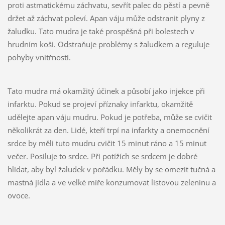
proti astmatickému záchvatu, sevřít palec do pěstí a pevně
držet až záchvat poleví. Apan váju může odstranit plyny z
žaludku. Tato mudra je také prospěšná při bolestech v
hrudním koši. Odstraňuje problémy s žaludkem a reguluje
pohyby vnitřností.
Tato mudra má okamžitý účinek a působí jako injekce při
infarktu. Pokud se projeví příznaky infarktu, okamžitě
udělejte apan váju mudru. Pokud je potřeba, může se cvičit
několikrát za den. Lidé, kteří trpí na infarkty a onemocnění
srdce by měli tuto mudru cvičit 15 minut ráno a 15 minut
večer. Posiluje to srdce. Při potížích se srdcem je dobré
hlídat, aby byl žaludek v pořádku. Měly by se omezit tučná a
mastná jídla a ve velké míře konzumovat listovou zeleninu a
ovoce.