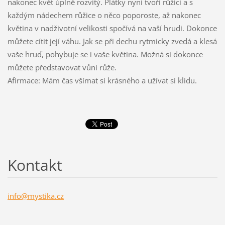
nakonec květ úplně rozvitý. Plátky nyní tvoří růžici a s
každým nádechem růžice o něco poporoste, až nakonec
květina v nadživotní velikosti spočívá na vaší hrudi. Dokonce
můžete cítit její váhu. Jak se při dechu rytmicky zvedá a klesá
vaše hruď, pohybuje se i vaše květina. Možná si dokonce
můžete představovat vůni růže.
Afirmace: Mám čas všímat si krásného a užívat si klidu.
Kontakt
info@mys
tika.cz