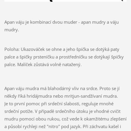
Apan váju je kombinací dvou muder - apan mudry a váju
mudry.
Poloha: Ukazováček se ohne a jeho špička se dotýká paty
palce a špičky prsteníčku a prostředníčku se dotýkají špičky
palce. Malíček zůstává volně natažený.
Apan váju mudra má blahodárný vliv na srdce. Proto se jí
někdy říká hridájmudra nebo mritjun-sandžívaní mudra.
Je to první pomoc při srdeční slabosti, reguluje mnohé
srdeční potíže. V případě srdečního útoku je vhodné cvičit
mudru pomocí obou rukou, což vede k okamžitému zlepšení
a působí rychleji než "nitro" pod jazyk. Při záchvatu kašel i