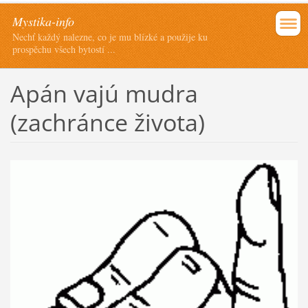
Mystika-info
Nechť každý nalezne, co je mu blízké a použije ku
prospěchu všech bytostí ...
Apán vajú mudra
(zachránce života)