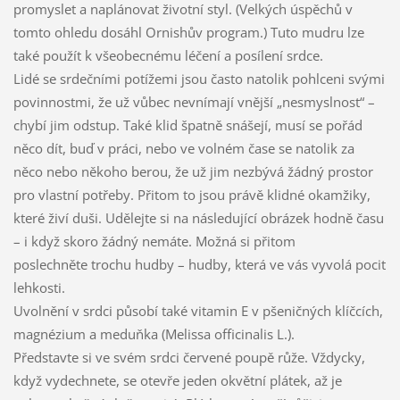
promyslet a naplánovat životní styl. (Velkých úspěchů v
tomto ohledu dosáhl Ornishův program.) Tuto mudru lze
také použít k všeobecnému léčení a posílení srdce.
Lidé se srdečními potížemi jsou často natolik pohlceni svými
povinnostmi, že už vůbec nevnímají vnější „nesmyslnost“ –
chybí jim odstup. Také klid špatně snášejí, musí se pořád
něco dít, buď v práci, nebo ve volném čase se natolik za
něco nebo někoho berou, že už jim nezbývá žádný prostor
pro vlastní potřeby. Přitom to jsou právě klidné okamžiky,
které živí duši. Udělejte si na následující obrázek hodně času
– i když skoro žádný nemáte. Možná si přitom
poslechněte trochu hudby – hudby, která ve vás vyvolá pocit
lehkosti.
Uvolnění v srdci působí také vitamin E v pšeničných klíčcích,
magnézium a meduňka (Melissa officinalis L.).
Představte si ve svém srdci červené poupě růže. Vždycky,
když vydechnete, se otevře jeden okvětní plátek, až je