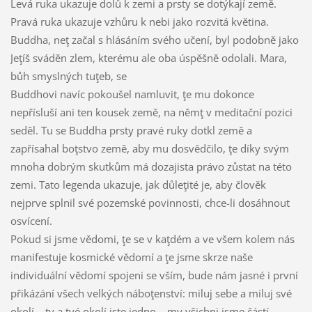
Levá ruka ukazuje dolů k zemi a prsty se dotýkají země.
Pravá ruka ukazuje vzhůru k nebi jako rozvitá květina.
Buddha, neţ začal s hlásáním svého učení, byl podobně jako
Jeţíš sváděn zlem, kterému ale oba úspěšně odolali. Mara,
bůh smyslných tuţeb, se
Buddhovi navíc pokoušel namluvit, ţe mu dokonce
nepřísluší ani ten kousek země, na němţ v meditační pozici
seděl. Tu se Buddha prsty pravé ruky dotkl země a
zapřísahal boţstvo země, aby mu dosvědčilo, ţe díky svým
mnoha dobrým skutkům má dozajista právo zůstat na této
zemi. Tato legenda ukazuje, jak důleţité je, aby člověk
nejprve splnil své pozemské povinnosti, chce-li dosáhnout
osvícení.
Pokud si jsme vědomi, ţe se v kaţdém a ve všem kolem nás
manifestuje kosmické vědomí a ţe jsme skrze naše
individuální vědomí spojeni se vším, bude nám jasné i první
přikázání všech velkých náboţenství: miluj sebe a miluj své
okolí – ty a tvé okolí jste jedno – my všichni jsme částí