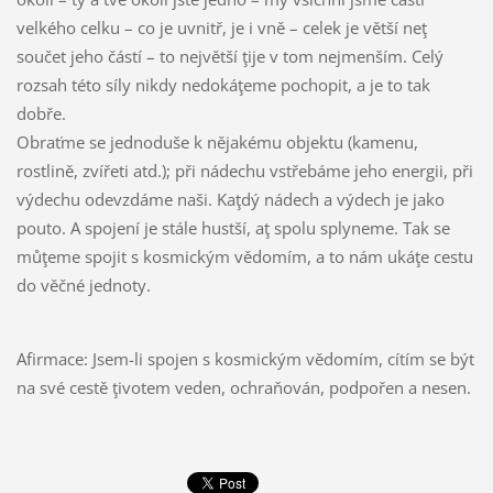
velkého celku – co je uvnitř, je i vně – celek je větší neţ
součet jeho částí – to největší ţije v tom nejmenším. Celý
rozsah této síly nikdy nedokáţeme pochopit, a je to tak
dobře.
Obraťme se jednoduše k nějakému objektu (kamenu,
rostlině, zvířeti atd.); při nádechu vstřebáme jeho energii, při
výdechu odevzdáme naši. Kaţdý nádech a výdech je jako
pouto. A spojení je stále hustší, aţ spolu splyneme. Tak se
můţeme spojit s kosmickým vědomím, a to nám ukáţe cestu
do věčné jednoty.
Afirmace: Jsem-li spojen s kosmickým vědomím, cítím se být
na své cestě ţivotem veden, ochraňován, podpořen a nesen.