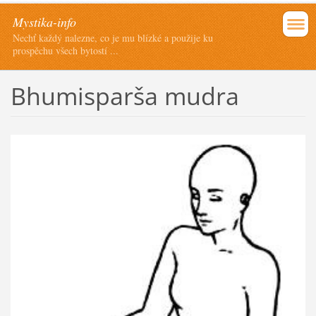
Mystika-info
Nechť každý nalezne, co je mu blízké a použije ku
prospěchu všech bytostí ...
Bhumisparša mudra