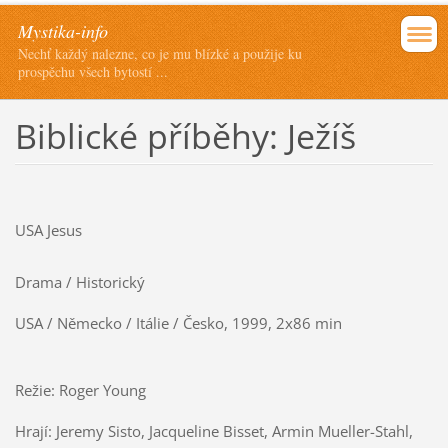
Mystika-info
Nechť každý nalezne, co je mu blízké a použije ku
prospěchu všech bytostí ...
Biblické příběhy: Ježíš
USA Jesus
Drama / Historický
USA / Německo / Itálie / Česko, 1999, 2x86 min
Režie: Roger Young
Hrají: Jeremy Sisto, Jacqueline Bisset, Armin Mueller-Stahl,