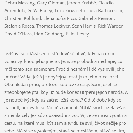
Debra Messing, Gary Oldman, Jeroen Krabbé, Claudio
Amendola, G. W. Bailey, Luca Zingaretti, Luca Barbareschi,
Christian Kohlund, Elena Sofia Ricci, Gabriella Pession,
Stefania Rocca, Thomas Lockyer, Sean Harris, Rick Warden,
David O'Hara, Iddo Goldberg, Elliot Levey
Ježíšovi se zdává sen o středověké bitvě, kdy najednou
vojáci vyřknou jeho jméno. Ježíš se probudí a nechápe, co
měl tento sen znamenat. Proč ti neznámí lidé vyslovili jeho
jméno? Vždyť Ježíš je obyčejný tesař jako jeho otec Jozef.
Oba hledají práci, protože jsou těžké časy. Sám Jozef se
znepokojeně ptá, kdy už bude konec utrpení jejich národa. A
je netrpělivý: kdy už začne Ježíš konat? Od té doby kdy se
narodil, nezjevilo se žádné znamení. Náhlá smrt Jozefa však
změnila celý Ježíšův dosavadní život. Ví, že se musí vydat na
cestu, na které musí být sám a tvrdí, že svůj život nežije pro
sebe. Stává se vyvoleným, stává se mesiášem, stává se tím,