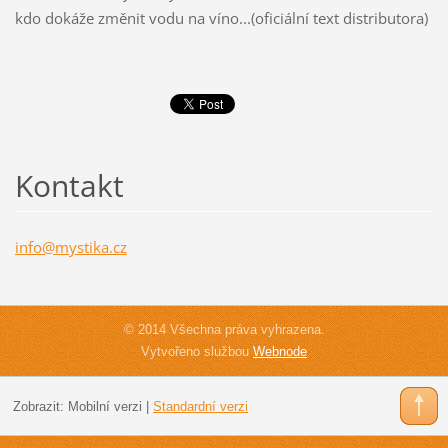
kdo dokáže změnit vodu na víno...(oficiální text distributora)
Kontakt
info@mys
tika.cz
© 2014 Všechna práva vyhrazena.
Vytvořeno službou
Webnode
Zobrazit:
Mobilní verzi
|
Standardní verzi