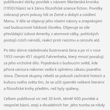
publikování sbírky povídek s názvem Marťanská kronika
(1950) hlásící se k žánru filozofické science fiction. Povídky
zobrazují první pokusy lidí ze Země o dobytí a osídlení
Marsu. V díle se objevují jeho vlastní názory a znepokojení
nad budoucností lidskosti člověka. Objevuje se zde
převládající úzkost Ameriky z atomové války, politických
postojů cizích národů, reakcí proti rasizmu a cenzuře atd.
Po této sbírce následovala Ilustrovaná žena a po ní v roce
1953 román 451 stupňů Fahrenheita, který mnozí považují
za jeho vrcholné dílo. Pojednává o budoucím světě, kde
přísná cenzura nakonec vedla k úplnému zákazu psaného
slova. Členové skupiny rebelů se pokusili zachránit historii a
kulturu svého světa tím, že se učili zpaměti veškeré literární
a filozofické knihy předtím, než byly spáleny.
Celkem publikoval víc než 30 knih, téměř 600 povídek a
nespočet básní, esejí a divadelních her. Jeho tvorba se nikdy