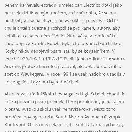
během karnevalu estrádní umělec pan Electrico dotkl jeho
nosu elektrifikovaným mečem, což způsobilo, že se mu
postavily vlasy na hlavě, a on vykřikl: "žij navždy!" Od té
chvíle chtěl žít věčně a rozhodl se pro kariéru autora, aby
splnil to, co se po něm žádalo: žít navěky. V tomto věku
začal poprvé kouzlit. Kouzla byla jeho první velkou láskou.
Kdyby nikdy neobjevil psaní, stal by se kouzelníkem. V
letech 1926-1927 a 1932-1933 žila jeho rodina v Tucsonu v
Arizoně, protože tam otec pracoval, ale pokaždé se vrátila
zpět do Waukeganu. V roce 1934 se však nadobro usadila v
Los Angeles, když mu bylo třináct let.
Absolvoval střední školu Los Angeles High School; chodil do
kurzů poezie a psaní povídek, které prohloubily jeho zájem
o psaní. Vysokou školu však nenavštěvoval. Místo toho
prodával noviny na rohu South Norton Avenue a Olympic
Boulevard. O svém vzdělání říkal: "Knihovny mě vychovaly.