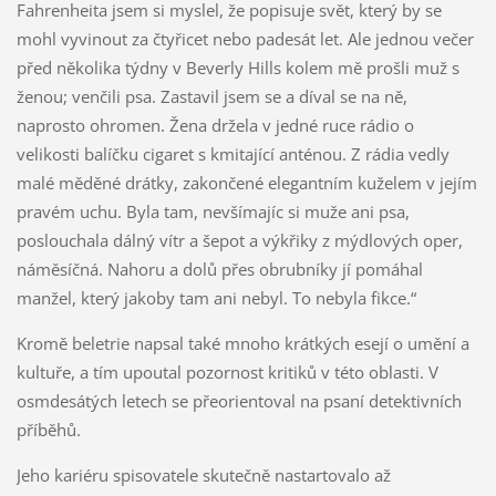
Fahrenheita jsem si myslel, že popisuje svět, který by se
mohl vyvinout za čtyřicet nebo padesát let. Ale jednou večer
před několika týdny v Beverly Hills kolem mě prošli muž s
ženou; venčili psa. Zastavil jsem se a díval se na ně,
naprosto ohromen. Žena držela v jedné ruce rádio o
velikosti balíčku cigaret s kmitající anténou. Z rádia vedly
malé měděné drátky, zakončené elegantním kuželem v jejím
pravém uchu. Byla tam, nevšímajíc si muže ani psa,
poslouchala dálný vítr a šepot a výkřiky z mýdlových oper,
náměsíčná. Nahoru a dolů přes obrubníky jí pomáhal
manžel, který jakoby tam ani nebyl. To nebyla fikce.“
Kromě beletrie napsal také mnoho krátkých esejí o umění a
kultuře, a tím upoutal pozornost kritiků v této oblasti. V
osmdesátých letech se přeorientoval na psaní detektivních
příběhů.
Jeho kariéru spisovatele skutečně nastartovalo až