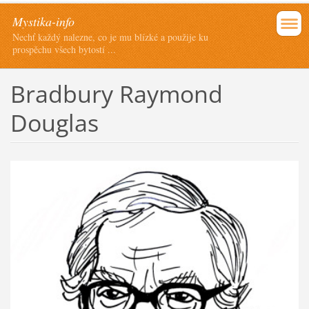
Mystika-info
Nechť každý nalezne, co je mu blízké a použije ku
prospěchu všech bytostí ...
Bradbury Raymond
Douglas