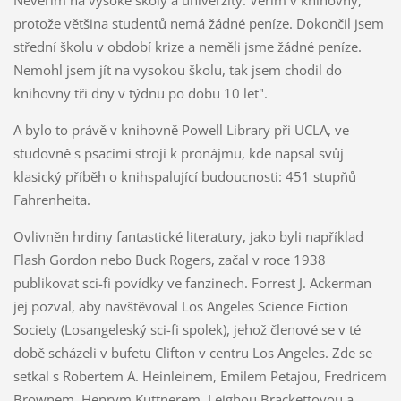
Nevěřím na vysoké školy a univerzity. Věřím v knihovny,
protože většina studentů nemá žádné peníze. Dokončil jsem
střední školu v období krize a neměli jsme žádné peníze.
Nemohl jsem jít na vysokou školu, tak jsem chodil do
knihovny tři dny v týdnu po dobu 10 let".
A bylo to právě v knihovně Powell Library při UCLA, ve
studovně s psacími stroji k pronájmu, kde napsal svůj
klasický příběh o knihspalující budoucnosti: 451 stupňů
Fahrenheita.
Ovlivněn hrdiny fantastické literatury, jako byli například
Flash Gordon nebo Buck Rogers, začal v roce 1938
publikovat sci-fi povídky ve fanzinech. Forrest J. Ackerman
jej pozval, aby navštěvoval Los Angeles Science Fiction
Society (Losangeleský sci-fi spolek), jehož členové se v té
době scházeli v bufetu Clifton v centru Los Angeles. Zde se
setkal s Robertem A. Heinleinem, Emilem Petajou, Fredricem
Brownem, Henrym Kuttnerem, Leighou Brackettovou a