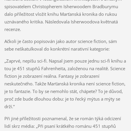
spisovatelem Christopherem Isherwoodem Bradburymu
dalo příležitost vložit knihu Marťanská kronika do rukou
uznávaného kritika. Následovala Isherwoodova květnatá
recenze.
Ačkoli je často popisován jako autor science fiction, sám
sebe neškatulkoval do konkrétní narativní kategorie:
„Zaprvé, nepíšu sci-fi. Napsal jsem pouze jednu sci-fi knihu a
tou je 451 stupňů Fahrenheita, založenou na realitě. Science
fiction je zobrazení reálna. Fantasy je zobrazení
neskutečného. Takže Marťanská kronika není science fiction,
je to fantazie. To by se nemohlo stát, chápete? To je důvod,
proč zde bude dlouhou dobu: je to řecký mýtus a mýty se
drží.“
Při jiné příležitosti poznamenal, že se román týká odcizení
lidí skrz média: „Při psaní krátkého románu 451 stupňů