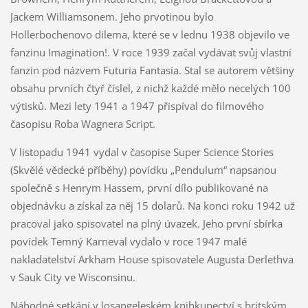
Jackem Williamsonem. Jeho prvotinou bylo
Hollerbochenovo dilema, které se v lednu 1938 objevilo ve
fanzinu Imagination!. V roce 1939 začal vydávat svůj vlastní
fanzin pod názvem Futuria Fantasia. Stal se autorem většiny
obsahu prvních čtyř číslel, z nichž každé mělo necelých 100
výtisků. Mezi lety 1941 a 1947 přispíval do filmového
časopisu Roba Wagnera Script.
V listopadu 1941 vydal v časopise Super Science Stories
(Skvělé vědecké příběhy) povídku „Pendulum“ napsanou
společně s Henrym Hassem, první dílo publikované na
objednávku a získal za něj 15 dolarů. Na konci roku 1942 už
pracoval jako spisovatel na plný úvazek. Jeho první sbírka
povídek Temný Karneval vydalo v roce 1947 malé
nakladatelství Arkham House spisovatele Augusta Derlethva
v Sauk City ve Wisconsinu.
Náhodné setkání v losangeleském knihkupectví s britským