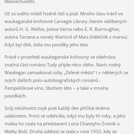
Massachusetts.
Už za svého mládí hodně četl a psal. Mnoho času trávil ve
waukeganské knihovně Carnegie Library čtením oblíbených
autorů H. G. Wellse, Julese Verna nebo E. R. Burroughse,
autora Tarzana a novely Warlord of Mars (Válečník z marsu).
Když byl dítě, četla mu povídky jeho teta.
Právě v prostředí waukeganské knihovny se odehrává
značná část románu Tudy přijde něco zlého. Navíc rodný
Waukegan zamaskoval coby „Zelené město“ i v některých ze
svých dalších polo-autobiografických románů -
Pampeliškové víno, Sbohem léto – a také v mnoha
povídkách.
Svůj celoživotní zvyk psát každý den přičítal dvěma
událostem. První se odehrála, když mu byly tři roky, a jeho
matka ho vzala na představení Lona Chaneyho Zvoník u
Matky Boží. Druhá událost se stala v roce 1932, kdy se