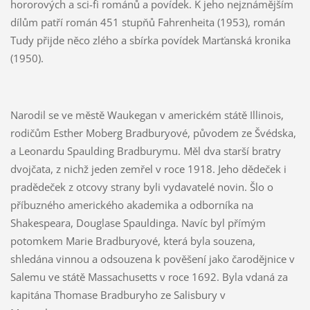
hororových a sci-fi románů a povídek. K jeho nejznámějším
dílům patří román 451 stupňů Fahrenheita (1953), román
Tudy přijde něco zlého a sbírka povídek Marťanská kronika
(1950).
Narodil se ve městě Waukegan v americkém státě Illinois,
rodičům Esther Moberg Bradburyové, původem ze Švédska,
a Leonardu Spaulding Bradburymu. Měl dva starší bratry
dvojčata, z nichž jeden zemřel v roce 1918. Jeho dědeček i
pradědeček z otcovy strany byli vydavatelé novin. Šlo o
příbuzného amerického akademika a odborníka na
Shakespeara, Douglase Spauldinga. Navíc byl přímým
potomkem Marie Bradburyové, která byla souzena,
shledána vinnou a odsouzena k pověšení jako čarodějnice v
Salemu ve státě Massachusetts v roce 1692. Byla vdaná za
kapitána Thomase Bradburyho ze Salisbury v