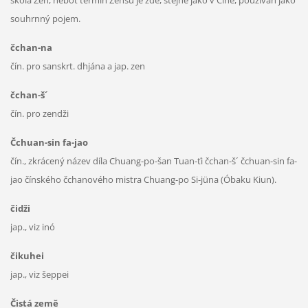
souhrnný pojem.
čchan-na
čín. pro sanskrt. dhjána a jap. zen
čchan-š´
čín. pro zendži
Čchuan-sin fa-jao
čín., zkrácený název díla Chuang-po-šan Tuan-ťi čchan-š´ čchuan-sin fa-
jao čínského čchanového mistra Chuang-po Si-jüna (Óbaku Kiun).
čidži
jap., viz inó
čikuhei
jap., viz šeppei
Čistá země