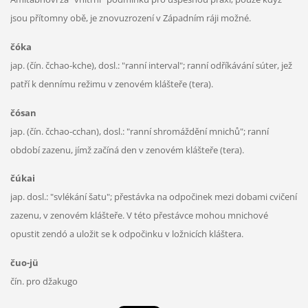
jsou přítomny obě, je znovuzrození v Západním ráji možné.
čóka
jap. (čín. čchao-kche), dosl.: "ranní interval"; ranní odříkávání súter, jež
patří k dennímu režimu v zenovém klášteře (tera).
čósan
jap. (čín. čchao-cchan), dosl.: "ranní shromáždění mnichů"; ranní
období zazenu, jímž začíná den v zenovém klášteře (tera).
čúkai
jap. dosl.: "svlékání šatu"; přestávka na odpočinek mezi dobami cvičení
zazenu, v zenovém klášteře. V této přestávce mohou mnichové
opustit zendó a uložit se k odpočinku v ložnicích kláštera.
čuo-jü
čín. pro džakugo