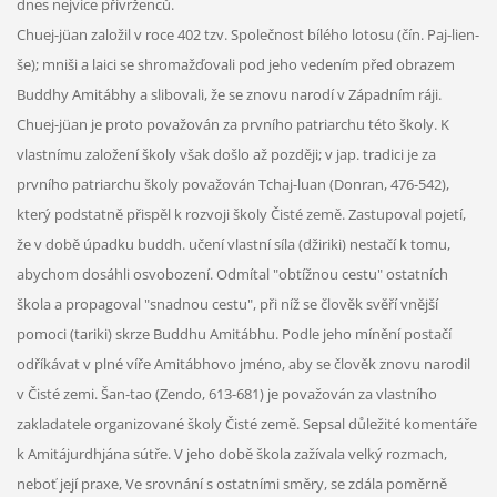
dnes nejvíce přívrženců.
Chuej-jüan založil v roce 402 tzv. Společnost bílého lotosu (čín. Paj-lien-
še); mniši a laici se shromažďovali pod jeho vedením před obrazem
Buddhy Amitábhy a slibovali, že se znovu narodí v Západním ráji.
Chuej-jüan je proto považován za prvního patriarchu této školy. K
vlastnímu založení školy však došlo až později; v jap. tradici je za
prvního patriarchu školy považován Tchaj-luan (Donran, 476-542),
který podstatně přispěl k rozvoji školy Čisté země. Zastupoval pojetí,
že v době úpadku buddh. učení vlastní síla (džiriki) nestačí k tomu,
abychom dosáhli osvobození. Odmítal "obtížnou cestu" ostatních
škola a propagoval "snadnou cestu", při níž se člověk svěří vnější
pomoci (tariki) skrze Buddhu Amitábhu. Podle jeho mínění postačí
odříkávat v plné víře Amitábhovo jméno, aby se člověk znovu narodil
v Čisté zemi. Šan-tao (Zendo, 613-681) je považován za vlastního
zakladatele organizované školy Čisté země. Sepsal důležité komentáře
k Amitájurdhjána sútře. V jeho době škola zažívala velký rozmach,
neboť její praxe, Ve srovnání s ostatními směry, se zdála poměrně