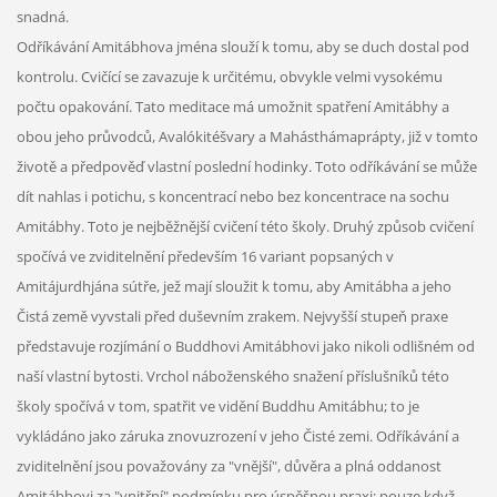
snadná.
Odříkávání Amitábhova jména slouží k tomu, aby se duch dostal pod
kontrolu. Cvičící se zavazuje k určitému, obvykle velmi vysokému
počtu opakování. Tato meditace má umožnit spatření Amitábhy a
obou jeho průvodců, Avalókitéšvary a Mahásthámaprápty, již v tomto
životě a předpověď vlastní poslední hodinky. Toto odříkávání se může
dít nahlas i potichu, s koncentrací nebo bez koncentrace na sochu
Amitábhy. Toto je nejběžnější cvičení této školy. Druhý způsob cvičení
spočívá ve zviditelnění především 16 variant popsaných v
Amitájurdhjána sútře, jež mají sloužit k tomu, aby Amitábha a jeho
Čistá země vyvstali před duševním zrakem. Nejvyšší stupeň praxe
představuje rozjímání o Buddhovi Amitábhovi jako nikoli odlišném od
naší vlastní bytosti. Vrchol náboženského snažení příslušníků této
školy spočívá v tom, spatřit ve vidění Buddhu Amitábhu; to je
vykládáno jako záruka znovuzrození v jeho Čisté zemi. Odříkávání a
zviditelnění jsou považovány za "vnější", důvěra a plná oddanost
Amitábhovi za "vnitřní" podmínku pro úspěšnou praxi; pouze když