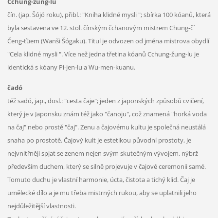
Cchung-žung-lu
čín. (jap. Šójó roku), přibl.: "Kniha klidné mysli "; sbírka 100 kóanů, která
byla sestavena ve 12. stol. čínským čchanovým mistrem Chung-č´
Čeng-ťüem (Wanši Šógaku). Titul je odvozen od jména mistrova obydlí
"Cela klidné mysli ". Více než jedna třetina kóanů Cchung-žung-lu je
identická s kóany Pi-jen-lu a Wu-men-kuanu.
čadó
též sadó, jap., dosl.: "cesta čaje"; jeden z japonských způsobů cvičení,
který je v Japonsku znám též jako "čanoju", což znamená "horká voda
na čaj" nebo prostě "čaj". Zenu a čajovému kultu je společná neustálá
snaha po prostotě. Čajový kult je estetikou původní prostoty, je
nejvnitřněji spjat se zenem nejen svým skutečným vývojem, nýbrž
především duchem, který se silně projevuje v čajové ceremonii samé.
Tomuto duchu je vlastní harmonie, úcta, čistota a tichý klid. Čaj je
umělecké dílo a je mu třeba mistrných rukou, aby se uplatnili jeho
nejdůležitější vlastnosti.