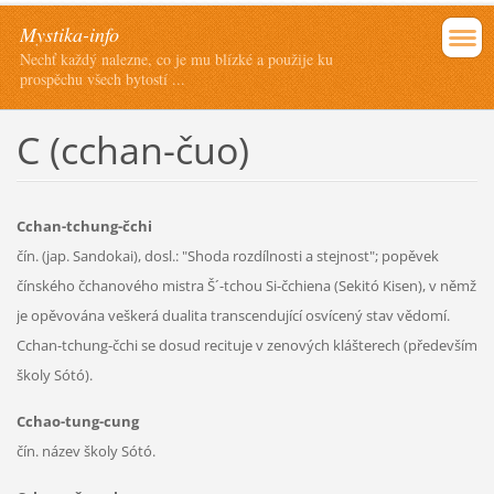
Mystika-info
Nechť každý nalezne, co je mu blízké a použije ku
prospěchu všech bytostí ...
C (cchan-čuo)
Cchan-tchung-čchi
čín. (jap. Sandokai), dosl.: "Shoda rozdílnosti a stejnost"; popěvek
čínského čchanového mistra Š´-tchou Si-čchiena (Sekitó Kisen), v němž
je opěvována veškerá dualita transcendující osvícený stav vědomí.
Cchan-tchung-čchi se dosud recituje v zenových klášterech (především
školy Sótó).
Cchao-tung-cung
čín. název školy Sótó.