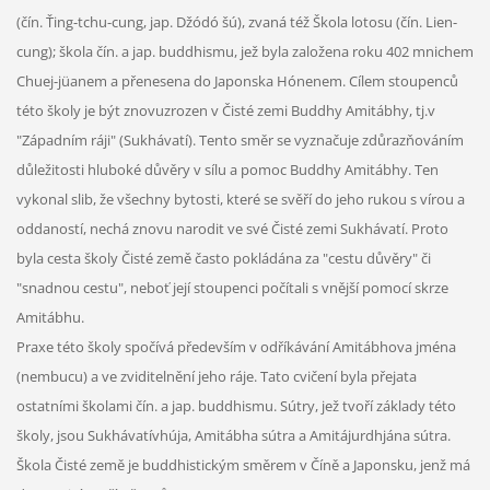
(čín. Ťing-tchu-cung, jap. Džódó šú), zvaná též Škola lotosu (čín. Lien-
cung); škola čín. a jap. buddhismu, jež byla založena roku 402 mnichem
Chuej-jüanem a přenesena do Japonska Hónenem. Cílem stoupenců
této školy je být znovuzrozen v Čisté zemi Buddhy Amitábhy, tj.v
"Západním ráji" (Sukhávatí). Tento směr se vyznačuje zdůrazňováním
důležitosti hluboké důvěry v sílu a pomoc Buddhy Amitábhy. Ten
vykonal slib, že všechny bytosti, které se svěří do jeho rukou s vírou a
oddaností, nechá znovu narodit ve své Čisté zemi Sukhávatí. Proto
byla cesta školy Čisté země často pokládána za "cestu důvěry" či
"snadnou cestu", neboť její stoupenci počítali s vnější pomocí skrze
Amitábhu.
Praxe této školy spočívá především v odříkávání Amitábhova jména
(nembucu) a ve zviditelnění jeho ráje. Tato cvičení byla přejata
ostatními školami čín. a jap. buddhismu. Sútry, jež tvoří základy této
školy, jsou Sukhávatívhúja, Amitábha sútra a Amitájurdhjána sútra.
Škola Čisté země je buddhistickým směrem v Číně a Japonsku, jenž má