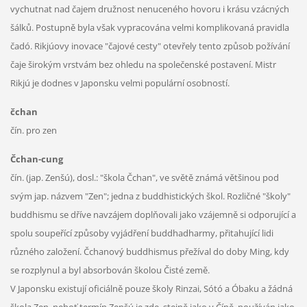
vychutnat nad čajem družnost nenuceného hovoru i krásu vzácných
šálků. Postupně byla však vypracována velmi komplikovaná pravidla
čadó. Rikjúovy inovace "čajové cesty" otevřely tento způsob požívání
čaje širokým vrstvám bez ohledu na společenské postavení. Mistr
Rikjú je dodnes v Japonsku velmi populární osobností.
čchan
čín. pro zen
Čchan-cung
čín. (jap. Zenšú), dosl.: "škola Čchan", ve světě známá většinou pod
svým jap. názvem "Zen"; jedna z buddhistických škol. Rozličné "školy"
buddhismu se dříve navzájem doplňovali jako vzájemně si odporující a
spolu soupeřící způsoby vyjádření buddhadharmy, přitahující lidi
různého založení. Čchanový buddhismus přežíval do doby Ming, kdy
se rozplynul a byl absorbován školou Čisté země.
V Japonsku existují oficiálně pouze školy Rinzai, Sótó a Óbaku a žádná
škola Zen, neboť termín Zenšú je zde, stejně jako v Číně, používán jako