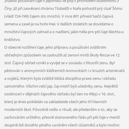
Znalost používání čaje v Japonsku se pojí s příchodem buddhismu z
Číny. Již při zasvěcení chrámu Tódaidži v Naře pohostil prý císař Šómu
(vládl 724-749) čajem sto mnichů. V roce 801 přinesl Saičó čajová
semena a zasel je na hoře Hiei. V dalších stoletích se dovídáme o
množství čajových zahrad a o nadšení, jaké měla pro pití čaje šlechta a
kněžstvo.
O obecné rozšíření čaje, jeho přípravu a používání zvláštním
obřadným způsobem se zasloužili až zenoví mniši školy Rinzai ve 12.
stol. Čajový obřad vznikl a vyvíjel se v souladu s filozofií zenu. Byl
pěstován v anonymních klášterních komunitách i v kruzích aristokratů
a vojáků, kterým byla zvláště blízká disciplína praxe zenu i obřadu
samotného. Všichni velcí jap. čaj-mistři byli učedníky zenu. Největší
osobností v dějinách čajového obřadu byl Sen no Rikjú v 16. stol.,
který je dnes pokládán za zakladatele všech jeho tří hlavních
moderních škol. Původně nešlo o rituál, ale především o to, aby se
zachováním určitého, přesně stanoveného řádu při pití čaje v menší
skupině lidí dosáhlo plného uvolnění všech účastníků a bylo možno