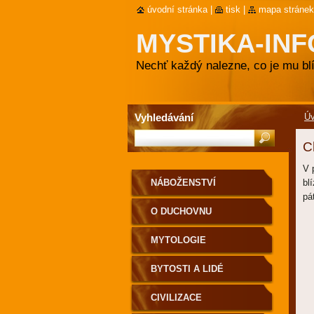
úvodní stránka
|
tisk
|
mapa stránek
MYSTIKA-INF
Nechť každý nalezne, co je mu blí
Vyhledávání
Ú
C
V 
NÁBOŽENSTVÍ
bl
pá
O DUCHOVNU
MYTOLOGIE
BYTOSTI A LIDÉ
CIVILIZACE