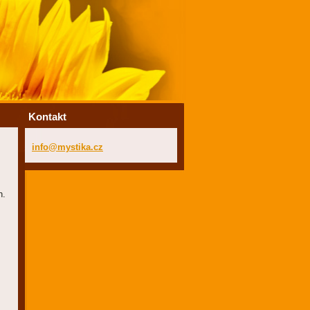
Kontakt
info@mys
tika.cz
h.