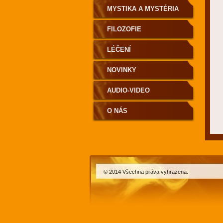
MYSTIKA A MYSTÉRIA
FILOZOFIE
LÉČENÍ
NOVINKY
AUDIO-VIDEO
O NÁS
© 2014 Všechna práva vyhrazena.