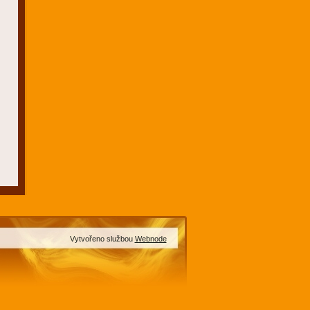
Vytvořeno službou
Webnode