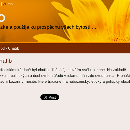
|
rss
O
zké a použije ku prospěchu všech bytostí ...
vod
-
Chatíb
hatíb
předislámské době byl chatíb, "řečník", mluvčím svého kmene. Na základě
ízkosti politických a duchovních úřadů v islámu má i zde svou funkci. Pronáší
teční kázání v mešitě, které tradičně má náboženský, etický a politický obsa