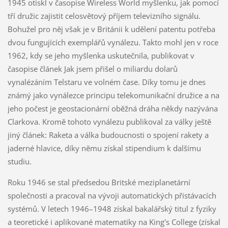
1945 otiskl v časopise Wireless World myšlenku, jak pomocí
tří družic zajistit celosvětový příjem televizního signálu.
Bohužel pro něj však je v Británii k udělení patentu potřeba
dvou fungujících exemplářů vynálezu. Takto mohl jen v roce
1962, kdy se jeho myšlenka uskutečnila, publikovat v
časopise článek Jak jsem přišel o miliardu dolarů
vynalézáním Telstaru ve volném čase. Díky tomu je dnes
známý jako vynálezce principu telekomunikační družice a na
jeho počest je geostacionární oběžná dráha někdy nazývána
Clarkova. Kromě tohoto vynálezu publikoval za války ještě
jiný článek: Raketa a válka budoucnosti o spojení rakety a
jaderné hlavice, díky němu získal stipendium k dalšímu
studiu.
Roku 1946 se stal předsedou Britské meziplanetární
společnosti a pracoval na vývoji automatických přistávacích
systémů. V letech 1946–1948 získal bakalářský titul z fyziky
a teoretické i aplikované matematiky na King's College (získal