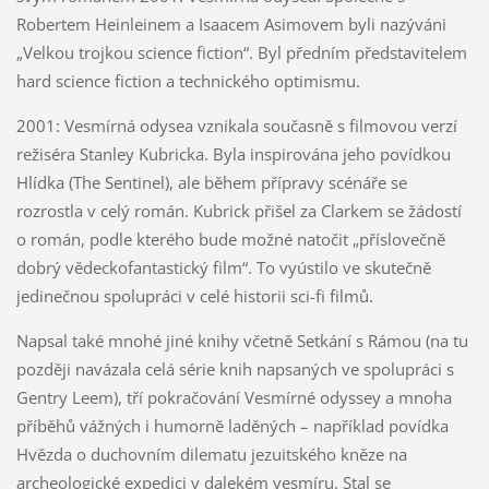
Robertem Heinleinem a Isaacem Asimovem byli nazýváni
„Velkou trojkou science fiction“. Byl předním představitelem
hard science fiction a technického optimismu.
2001: Vesmírná odysea vznikala současně s filmovou verzí
režiséra Stanley Kubricka. Byla inspirována jeho povídkou
Hlídka (The Sentinel), ale během přípravy scénáře se
rozrostla v celý román. Kubrick přišel za Clarkem se žádostí
o román, podle kterého bude možné natočit „příslovečně
dobrý vědeckofantastický film“. To vyústilo ve skutečně
jedinečnou spolupráci v celé historii sci-fi filmů.
Napsal také mnohé jiné knihy včetně Setkání s Rámou (na tu
později navázala celá série knih napsaných ve spolupráci s
Gentry Leem), tří pokračování Vesmírné odyssey a mnoha
příběhů vážných i humorně laděných – například povídka
Hvězda o duchovním dilematu jezuitského kněze na
archeologické expedici v dalekém vesmíru. Stal se