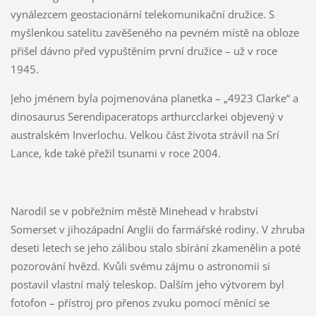
vynálezcem geostacionární telekomunikační družice. S
myšlenkou satelitu zavěšeného na pevném místě na obloze
přišel dávno před vypuštěním první družice – už v roce
1945.
Jeho jménem byla pojmenována planetka – „4923 Clarke“ a
dinosaurus Serendipaceratops arthurcclarkei objevený v
australském Inverlochu. Velkou část života strávil na Srí
Lance, kde také přežil tsunami v roce 2004.
Narodil se v pobřežním městě Minehead v hrabství
Somerset v jihozápadní Anglii do farmářské rodiny. V zhruba
deseti letech se jeho zálibou stalo sbírání zkamenělin a poté
pozorování hvězd. Kvůli svému zájmu o astronomii si
postavil vlastní malý teleskop. Dalším jeho výtvorem byl
fotofon – přístroj pro přenos zvuku pomocí měnící se