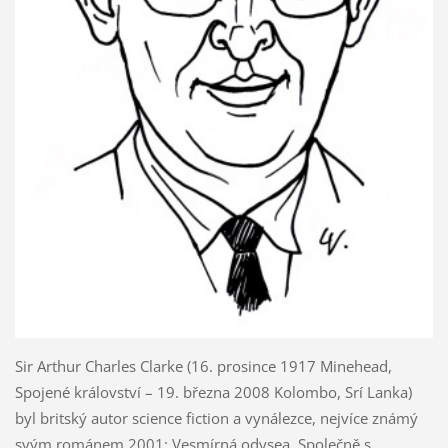
Sir Arthur Charles Clarke (16. prosince 1917 Minehead,
Spojené království – 19. března 2008 Kolombo, Srí Lanka)
byl britský autor science fiction a vynálezce, nejvíce známý
svým románem 2001: Vesmírná odysea. Společně s