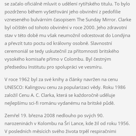
se začalo oficiálně mluvit o udělení rytířského titulu. To bylo
pozdrženo během vyšetřování jeho obvinění z pedofilie
vzneseného bulvárním časopisem The Sunday Mirror. Clarke
byl očištěn od tohoto obvinění v roce 2000. Jeho zdravotní
stav v této době mu však neumožnil odcestovat do Londýna
a převzít tuto poctu od královny osobně. Slavnostní
ceremoniál se tedy uskutečnil za přítomnosti britského
vysokého komisaře přímo v Colombu. Byl čestným
předsedou Institutu pro spolupráci ve vesmíru.
V roce 1962 byl za své knihy a články navržen na cenu
UNESCO: Kalingovu cenu za popularizaci vědy. Roku 1986
založil Cenu A. C. Clarka, která se každoročně uděluje
nejlepšímu sci-fi románu vydanému na britské půdě.
Zemřel 19. března 2008 nedlouho po svých 90.
narozeninách v Kolombu na Šrí Lance, kde žil od roku 1956.
V posledních měsících svého života trpěl respiračními