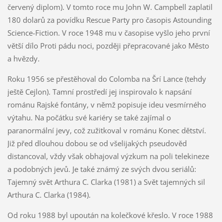
červený diplom). V tomto roce mu John W. Campbell zaplatil
180 dolarů za povídku Rescue Party pro časopis Astounding
Science-Fiction. V roce 1948 mu v časopise vyšlo jeho první
větší dílo Proti pádu noci, později přepracované jako Město
a hvězdy.
Roku 1956 se přestěhoval do Colomba na Šrí Lance (tehdy
ještě Cejlon). Tamní prostředí jej inspirovalo k napsání
románu Rajské fontány, v němž popisuje ideu vesmírného
výtahu. Na počátku své kariéry se také zajímal o
paranormální jevy, což zužitkoval v románu Konec dětství.
Již před dlouhou dobou se od všelijakých pseudověd
distancoval, vždy však obhajoval výzkum na poli telekineze
a podobných jevů. Je také známý ze svých dvou seriálů:
Tajemný svět Arthura C. Clarka (1981) a Svět tajemných sil
Arthura C. Clarka (1984).
Od roku 1988 byl upoután na kolečkové křeslo. V roce 1988