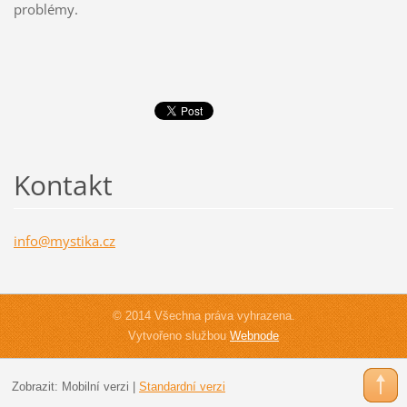
problémy.
Kontakt
info@mys
tika.cz
© 2014 Všechna práva vyhrazena.
Vytvořeno službou
Webnode
Zobrazit:
Mobilní verzi
|
Standardní verzi