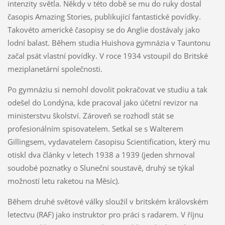
intenzity světla. Někdy v této době se mu do ruky dostal
časopis Amazing Stories, publikující fantastické povídky.
Takovéto americké časopisy se do Anglie dostávaly jako
lodní balast. Během studia Huishova gymnázia v Tauntonu
začal psát vlastní povídky. V roce 1934 vstoupil do Britské
meziplanetární společnosti.
Po gymnáziu si nemohl dovolit pokračovat ve studiu a tak
odešel do Londýna, kde pracoval jako účetní revizor na
ministerstvu školství. Zároveň se rozhodl stát se
profesionálním spisovatelem. Setkal se s Walterem
Gillingsem, vydavatelem časopisu Scientification, který mu
otiskl dva články v letech 1938 a 1939 (jeden shrnoval
soudobé poznatky o Sluneční soustavě, druhý se týkal
možností letu raketou na Měsíc).
Během druhé světové války sloužil v britském královském
letectvu (RAF) jako instruktor pro práci s radarem. V říjnu