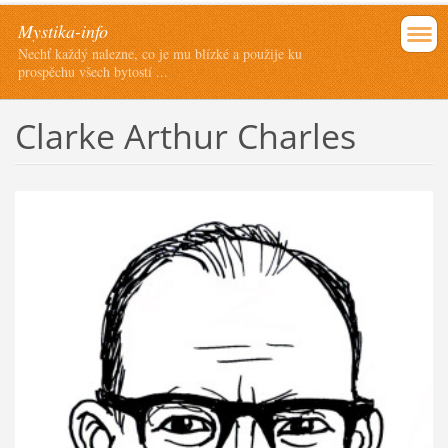
Mystika-info
Nechť každý nalezne, co je mu blízké a použije ku
prospěchu všech bytostí ...
Clarke Arthur Charles